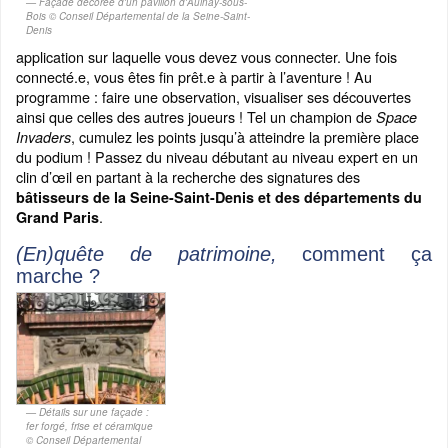
Façade décorée d'un pavillon d'Aulnay-sous-
Bois © Conseil Départemental de la Seine-Saint-
Denis
application sur laquelle vous devez vous connecter. Une fois
connecté.e, vous êtes fin prêt.e à partir à l’aventure ! Au
programme : faire une observation, visualiser ses découvertes
ainsi que celles des autres joueurs ! Tel un champion de
Space
, cumulez les points jusqu’à atteindre la première place
Invaders
du podium ! Passez du niveau débutant au niveau expert en un
clin d’œil en partant à la recherche des signatures des
bâtisseurs de la Seine-Saint-Denis et des départements du
.
Grand Paris
(En)quête de patrimoine,
comment ça
marche ?
Détails sur une façade :
fer forgé, frise et céramique
© Conseil Départemental