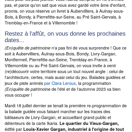
pas, et parce qu'on sait que vous avez gardé votre âme d'enfant,
promis, on vous réserve un livret à Aubervilliers, à Aulnay-sous-
Bois, à Bondy, à Pierrefitte-sur-Seine, au Pré Saint-Gervais, à
Tremblay-en-France et à Villemomble !
Restez à l'affût, on vous donne les prochaines
dates...
n'a pas fini de vous surprendre ! Que ce
(En)quête de patrimoine
soit à Aubervilliers, Aulnay-sous-Bois, Bondy, Livry-Gargan,
Montfermeil, Pierrefitte-sur-Seine, Tremblay-en-France, à
Villemomble ou au Pré Saint-Gervais, on vous invite à venir
(re)découvrir votre territoire sous un tout nouvel angle : celui de
l'architecture, certes, mais aussi celui du jeu. Balades guidées et
jeux de piste animés
par Clara Leroux
, la programmation
de l'été et de l'automne 2023 va bien
(En)quête de patrimoine
vous occuper !
Mardi 18 juillet dernier se tenait la première re-programmation de
la balade guidée vous faisant marcher sur les traces des
bâtisseurs de Livry-Gargan, et accueillant grand public et
détenteurs de la carte Ikaria.
Le quartier du Vieux-Gargan,
édifié par
Louis-Xavier Gargan, industriel à l'origine de tout