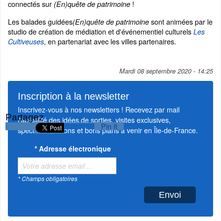
connectés sur
!
(En)quête de patrimoine
Les balades guidées
sont animées par le
(En)quête de patrimoine
studio de création de médiation et d'événementiel culturels
Les
, en partenariat avec les villes partenaires.
Cultiveuses
Mardi 08 septembre 2020 - 14:25
Inscription à la newsletter
Inscrivez-vous à nos newsletters ! Recevez par mail
Partagez
l'actualité des idées de sorties, visites exclusives,
Pin It
spectacles, salons et bons plans à venir en Île-de-France.
*
Adresse électronique
* Champs obligatoires