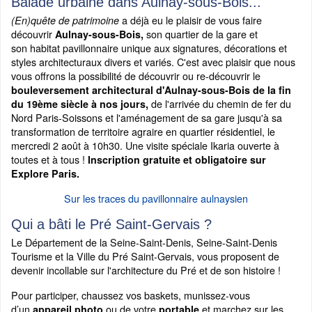
Balade urbaine dans Aulnay-sous-Bois...
a déjà eu le plaisir de vous faire
(En)quête de patrimoine
découvrir
son quartier de la gare et
Aulnay-sous-Bois,
son habitat pavillonnaire unique aux signatures, décorations et
styles architecturaux divers et variés. C'est avec plaisir que nous
vous offrons la possibilité de découvrir ou re-découvrir le
bouleversement architectural d'Aulnay-sous-Bois de la fin
de l'arrivée du chemin de fer du
du 19ème siècle à nos jours,
Nord Paris-Soissons et l'aménagement de sa gare jusqu'à sa
transformation de territoire agraire en quartier résidentiel, le
mercredi 2 août à 10h30. Une visite spéciale Ikaria ouverte à
toutes et à tous !
Inscription gratuite et obligatoire sur
Explore Paris.
Sur les traces du pavillonnaire aulnaysien
Qui a bâti le Pré Saint-Gervais ?
Le Département de la Seine-Saint-Denis, Seine-Saint-Denis
Tourisme et la Ville du Pré Saint-Gervais, vous proposent de
devenir incollable sur l'architecture du Pré et de son histoire !
Pour participer, chaussez vos baskets, munissez-vous
d’un
ou de votre
et marchez sur les
appareil photo
portable