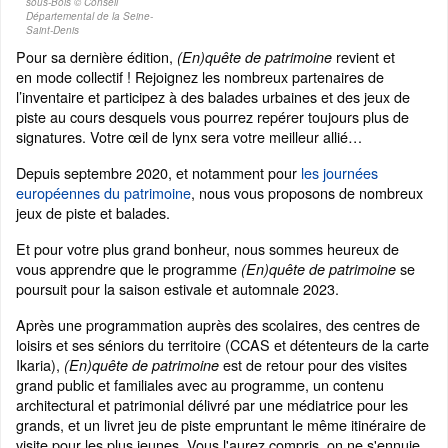
sous-Bois © Conseil
Départemental de la Seine-
Saint-Denis
Pour sa dernière édition,
revient et
(En)quête de patrimoine
en mode collectif ! Rejoignez les nombreux partenaires de
l’inventaire et participez à des balades urbaines et des jeux de
piste au cours desquels vous pourrez repérer toujours plus de
signatures. Votre œil de lynx sera votre meilleur allié…
Depuis septembre 2020, et notamment pour
les journées
européennes du patrimoine
, nous vous proposons de nombreux
jeux de piste et balades.
Et pour votre plus grand bonheur, nous sommes heureux de
vous apprendre que le programme
se
(En)quête de patrimoine
poursuit pour la saison estivale et automnale 2023.
Après une programmation auprès des scolaires, des centres de
loisirs et ses séniors du territoire (CCAS et détenteurs de la carte
Ikaria),
est de retour pour des visites
(En)quête de patrimoine
grand public et familiales avec au programme, un contenu
architectural et patrimonial délivré par une médiatrice pour les
grands, et un livret jeu de piste empruntant le même itinéraire de
visite pour les plus jeunes. Vous l'aurez compris, on ne s'ennuie