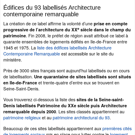
Édifices du 93 labellisés Architecture
contemporaine remarquable
La création de ce label affirme la volonté d’une
prise en compte
e
progressive de l’architecture du XX
siècle dans le champ du
. Fin 2008, le préfet de région avait attribué ce label à
patrimoine
quarante ensembles de logements édifiés en Ile-de-France entre
1945 et 1975. La
liste des édifices labellisés Architecture
Contemporaine Remarquable
est accessible sur le site du
ministère.
Près de 3000 sites français sont aujourd'hui labellisés ou en cours
de labellisation.
Une quarantaine de sites labellisés sont situés
et trente-quatre d’entre eux se trouvent en
en Ile-de-France
Seine-Saint-Denis.
Vous trouverez ci-dessous la liste des
sites de la Seine-saint-
Denis labellisés Patrimoine du XXe siècle puis Architecture
. Les sites classés appartiennent au
remarquable depuis 2000
patrimoine religieux
et au
patrimoine architectural du 93
.
Beaucoup de ces sites labellisés appartiennent aux
premières cités
de logements sociaux
mis en place pour lutter contre le
logement