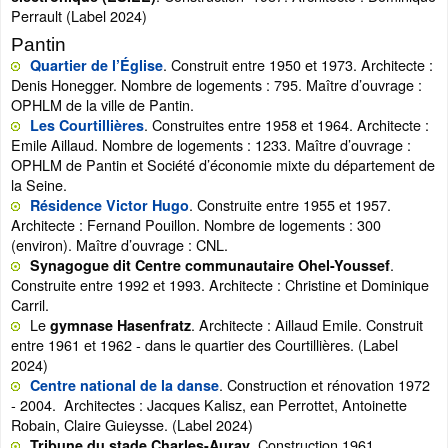
Perrault (Label 2024)
Pantin
. Construit entre 1950 et 1973. Architecte :
Quartier de l’Église
Denis Honegger. Nombre de logements : 795. Maître d’ouvrage :
OPHLM de la ville de Pantin.
. Construites entre 1958 et 1964. Architecte :
Les Courtillières
Emile Aillaud. Nombre de logements : 1233. Maître d’ouvrage :
OPHLM de Pantin et Société d’économie mixte du département de
la Seine.
. Construite entre 1955 et 1957.
Résidence Victor Hugo
Architecte : Fernand Pouillon. Nombre de logements : 300
(environ). Maître d’ouvrage : CNL.
.
Synagogue dit Centre communautaire Ohel-Youssef
Construite entre 1992 et 1993. Architecte : Christine et Dominique
Carril.
Le
. Architecte : Aillaud Emile. Construit
gymnase Hasenfratz
entre 1961 et 1962 - dans le quartier des Courtillières. (Label
2024)
. Construction et rénovation 1972
Centre national de la danse
- 2004. Architectes : Jacques Kalisz, ean Perrottet, Antoinette
Robain, Claire Guieysse. (Label 2024)
. Construction 1961.
Tribune du stade Charles-Auray