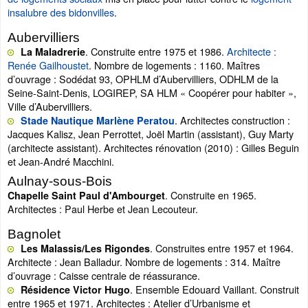
insalubre des bidonvilles
.
Aubervilliers
. Construite entre 1975 et 1986.
Architecte :
La Maladrerie
Renée Gailhoustet
. Nombre de logements : 1160. Maîtres
d’ouvrage : Sodédat 93, OPHLM d’Aubervilliers, ODHLM de la
Seine-Saint-Denis, LOGIREP, SA HLM « Coopérer pour habiter »,
Ville d’Aubervilliers.
. Architectes construction :
Stade Nautique Marlène Peratou
Jacques Kalisz, Jean Perrottet, Joël Martin (assistant), Guy Marty
(architecte assistant). Architectes rénovation (2010) : Gilles Beguin
et Jean-André Macchini.
Aulnay-sous-Bois
. Construite en 1965.
Chapelle Saint Paul d'Ambourget
Architectes : Paul Herbe et Jean Lecouteur.
Bagnolet
. Construites entre 1957 et 1964.
Les Malassis/Les Rigondes
Architecte : Jean Balladur. Nombre de logements : 314. Maître
d’ouvrage : Caisse centrale de réassurance.
. Ensemble Edouard Vaillant. Construit
Résidence Victor Hugo
entre 1965 et 1971. Architectes : Atelier d’Urbanisme et