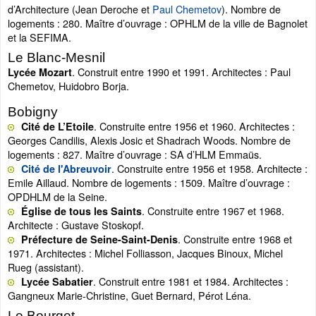
d’Architecture (Jean Deroche et
Paul Chemetov
). Nombre de
logements : 280. Maître d’ouvrage : OPHLM de la ville de Bagnolet
et la SEFIMA.
Le Blanc-Mesnil
. Construit entre 1990 et 1991. Architectes : Paul
Lycée Mozart
Chemetov, Huidobro Borja.
Bobigny
. Construite entre 1956 et 1960. Architectes :
Cité de L’Etoile
Georges Candilis, Alexis Josic et Shadrach Woods. Nombre de
logements : 827. Maître d’ouvrage : SA d’HLM Emmaüs.
. Construite entre 1956 et 1958. Architecte :
Cité de l'Abreuvoir
Emile Aillaud. Nombre de logements : 1509. Maître d’ouvrage :
OPDHLM de la Seine.
. Construite entre 1967 et 1968.
Église de tous les Saints
Architecte : Gustave Stoskopf.
. Construite entre 1968 et
Préfecture de Seine-Saint-Denis
1971. Architectes : Michel Folliasson, Jacques Binoux, Michel
Rueg (assistant).
. Construit entre 1981 et 1984. Architectes :
Lycée Sabatier
Gangneux Marie-Christine, Guet Bernard, Pérot Léna.
Le Bourget