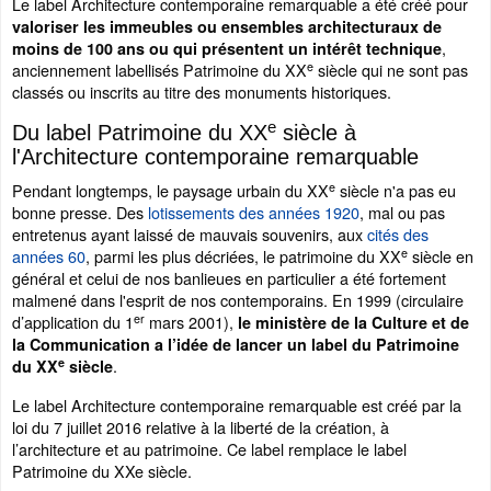
Le label Architecture contemporaine remarquable a été créé pour
valoriser les immeubles ou ensembles architecturaux de
,
moins de 100 ans ou qui présentent un intérêt technique
e
anciennement labellisés Patrimoine du XX
siècle qui ne sont pas
classés ou inscrits au titre des monuments historiques.
e
Du label Patrimoine du XX
siècle à
l'Architecture contemporaine remarquable
e
Pendant longtemps, le paysage urbain du XX
siècle n'a pas eu
bonne presse. Des
lotissements des années 1920
, mal ou pas
entretenus ayant laissé de mauvais souvenirs, aux
cités des
e
années 60
, parmi les plus décriées, le patrimoine du XX
siècle en
général et celui de nos banlieues en particulier a été fortement
malmené dans l'esprit de nos contemporains. En 1999 (circulaire
er
d’application du 1
mars 2001),
le ministère de la Culture et de
la Communication a l’idée de lancer un label du Patrimoine
e
.
du XX
siècle
Le label Architecture contemporaine remarquable est créé par la
loi du 7 juillet 2016 relative à la liberté de la création, à
l’architecture et au patrimoine. Ce label remplace le label
Patrimoine du XXe siècle.