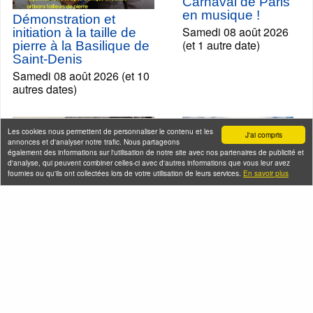
Carnaval de Paris
en musique !
Démonstration et
Samedi 08 août 2026
initiation à la taille de
(et 1 autre date)
pierre à la Basilique de
Saint-Denis
Samedi 08 août 2026 (et 10
autres dates)
Les cookies nous permettent de personnaliser le contenu et les
J'ai compris
annonces et d'analyser notre trafic. Nous partageons
également des informations sur l'utilisation de notre site avec nos partenaires de publicité et
d'analyse, qui peuvent combiner celles-ci avec d'autres informations que vous leur avez
fournies ou qu'ils ont collectées lors de votre utilisation de leurs services.
En savoir plus
Montmartre en
chansons
Samedi 08 août 2026
Gestapo et Résistance à
(et 37 autres dates)
Paris
Samedi 08 août 2026 (et 8
autres dates)