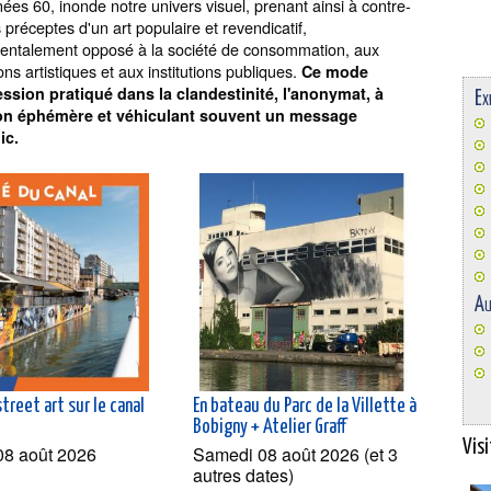
ées 60, inonde notre univers visuel, prenant ainsi à contre-
s préceptes d'un art populaire et revendicatif,
entalement opposé à la société de consommation, aux
ions artistiques et aux institutions publiques.
Ce mode
ession pratiqué dans la clandestinité, l'anonymat, à
Ex
on éphémère et véhiculant souvent un message
ic.
Au
street art sur le canal
En bateau du Parc de la Villette à
Bobigny + Atelier Graff
Visi
08 août 2026
Samedi 08 août 2026 (et 3
autres dates)