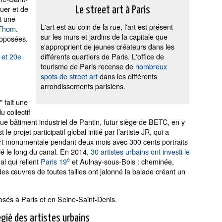
uer et de
Le street art à Paris
nt une
L'art est au coin de la rue, l'art est présent
Thom
.
sur les murs et jardins de la capitale que
roposées.
s'approprient de jeunes créateurs dans les
e et 20e
différents quartiers de Paris. L'office de
tourisme de Paris recense de
nombreux
spots de street art
dans les différents
arrondissements parisiens.
" fait une
u collectif
ue bâtiment industriel de Pantin, futur siège de BETC, en y
projet participatif global initié par l’artiste JR, qui a
art monumentale pendant deux mois avec 300 cents portraits
llé le long du canal. En 2014,
30 artistes urbains ont investi le
e
l qui relient
Paris 19
et Aulnay-sous-Bois : cheminée,
des œuvres de toutes tailles ont jalonné la balade créant un
sés à Paris et en Seine-Saint-Denis.
légié des artistes urbains