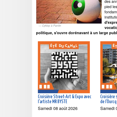
des ann
pied le
fondam
institut
d'expr
Cyklop à Pantin
vocati
politique, s'ouvre dorénavant à un large publ
Croisière Street-Art & Expo avec
Croisière 
l'artiste MR BYSTE
de l'Ourcq
Samedi 08 août 2026
Samedi 