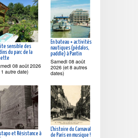
En bateau + activités
ite sensible des
nautiques (pédalos,
dins du parc de la
paddle) à Pantin
lette
Samedi 08 août
medi 08 août 2026
2026 (et 8 autres
t 1 autre date)
dates)
L'histoire du Carnaval
stapo et Résistance à
de Paris en musique !