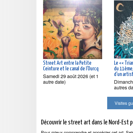
Street Art entre la Petite
Le << Tria
Ceinture et le canal de l'Ourcq
du 11ème, 
d'un artis
Samedi 29 août 2026 (et 1
autre date)
Dimanche
autres d
Visites gu
Découvrir le street art dans le Nord-Est p
Pour mieux comprendre et apprécier cet art, Sei