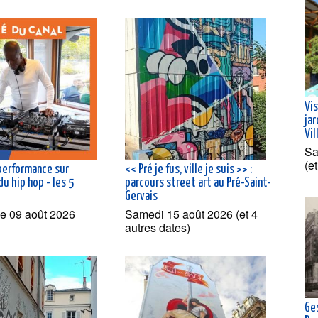
Vis
jar
Vil
Sa
(e
 performance sur
<< Pré je fus, ville je suis >> :
 du hip hop - les 5
parcours street art au Pré-Saint-
Gervais
e 09 août 2026
Samedi 15 août 2026 (et 4
autres dates)
Ge