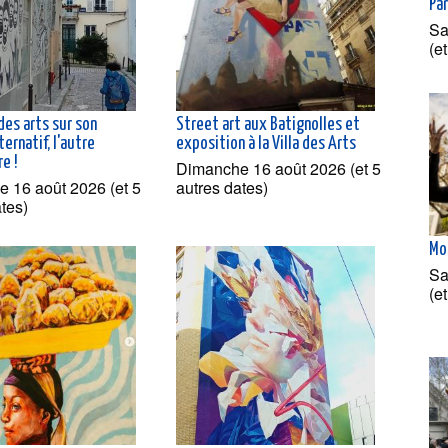
Par
Sa
(e
 des arts sur son
Street art aux Batignolles et
ternatif, l'autre
exposition à la Villa des Arts
e !
Dimanche 16 août 2026 (et 5
 16 août 2026 (et 5
autres dates)
ates)
Mo
Sa
(e