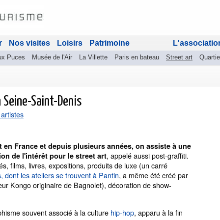
r
Nos visites
Loisirs
Patrimoine
L'associatio
ux Puces
Musée de l'Air
La Villette
Paris en bateau
Street art
Quartie
en Seine-Saint-Denis
 artistes
t en France et depuis plusieurs années, on assiste à une
, appelé aussi post-graffiti.
on de l'intérêt pour le street art
és, films, livres, expositions, produits de luxe (un carré
 dont les ateliers se trouvent à Pantin
, a même été créé par
feur Kongo originaire de Bagnolet), décoration de show-
hisme souvent associé à la culture
hip-hop
, apparu à la fin