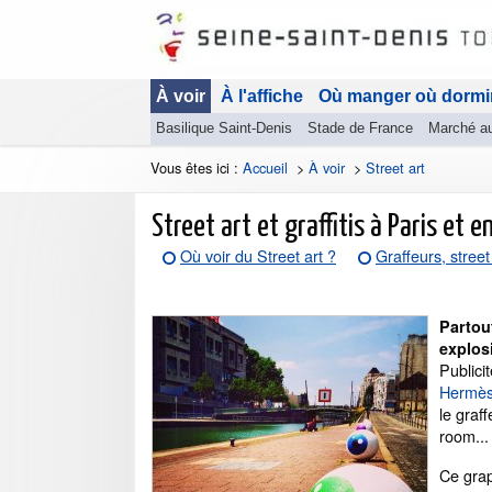
À voir
À l'affiche
Où manger où dormi
Basilique Saint-Denis
Stade de France
Marché a
Vous êtes ici :
Accueil
>
À voir
>
Street art
Street art et graffitis à Paris et 
Où voir du Street art ?
Graffeurs, street
Partou
explosi
Publicit
Hermès,
le graf
room...
Ce grap