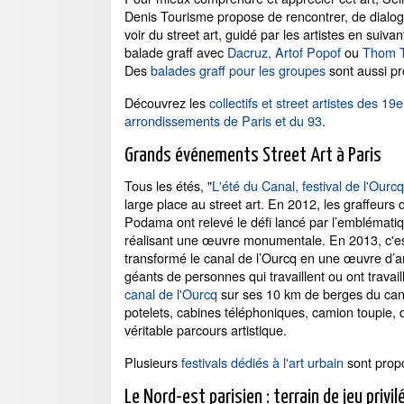
Denis Tourisme propose de rencontrer, de dialog
voir du street art, guidé par les artistes en suiva
balade graff avec
Dacruz,
Artof Popof
ou
Thom 
Des
balades graff pour les groupes
sont aussi p
Découvrez les
collectifs et street artistes des 19
arrondissements de Paris et du 93
.
Grands événements Street Art à Paris
Tous les étés, "
L'été du Canal, festival de l'Ourcq
large place au street art. En 2012, les graffeurs d
Podama ont relevé le défi lancé par l’emblématiq
réalisant une œuvre monumentale. En 2013, c'est le 
transformé le canal de l’Ourcq en une œuvre d’
géants de personnes qui travaillent ou ont travai
canal de l'Ourcq
sur ses 10 km de berges du cana
potelets, cabines téléphoniques, camion toupie, 
véritable parcours artistique.
Plusieurs
festivals dédiés à l'art urbain
sont propo
Le Nord-est parisien : terrain de jeu privi