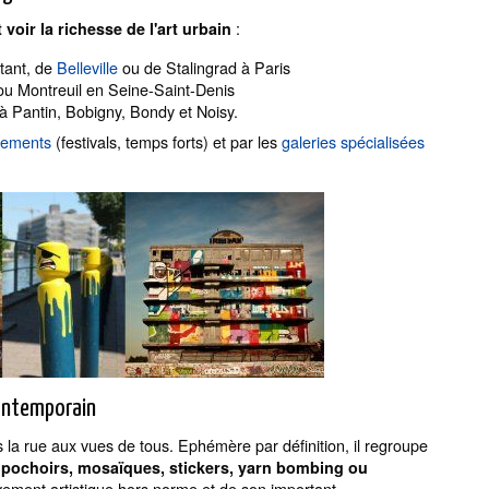
:
voir la richesse de l'art urbain
tant, de
Belleville
ou de Stalingrad à Paris
ou Montreuil en Seine-Saint-Denis
à Pantin, Bobigny, Bondy et Noisy.
nements
(festivals, temps forts) et par les
galeries spécialisées
contemporain
ans la rue aux vues de tous. Ephémère par définition, il regroupe
es, pochoirs, mosaïques, stickers, yarn bombing ou
ement artistique hors norme et de son important