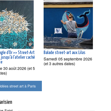
ngle d'Or >> Street-Art
Balade street-art aux Lilas
jusqu'à l'atelier caché
Samedi 05 septembre 2026
te
(et 3 autres dates)
 30 août 2026 (et 5
ates)
idées street art à Paris
arisien
ne-Saint-