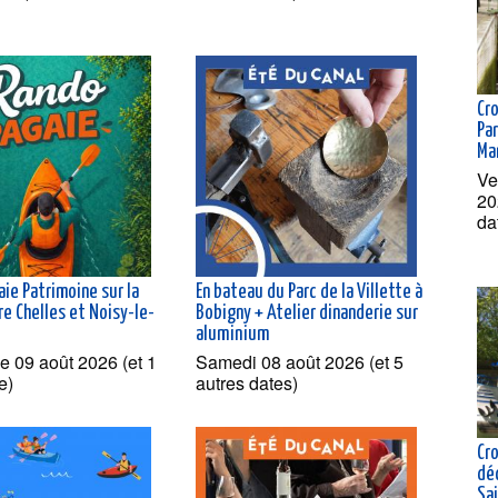
Cr
Par
Ma
Ve
20
da
ie Patrimoine sur la
En bateau du Parc de la Villette à
e Chelles et Noisy-le-
Bobigny + Atelier dinanderie sur
aluminium
 09 août 2026 (et 1
Samedi 08 août 2026 (et 5
e)
autres dates)
Cro
dé
Sai