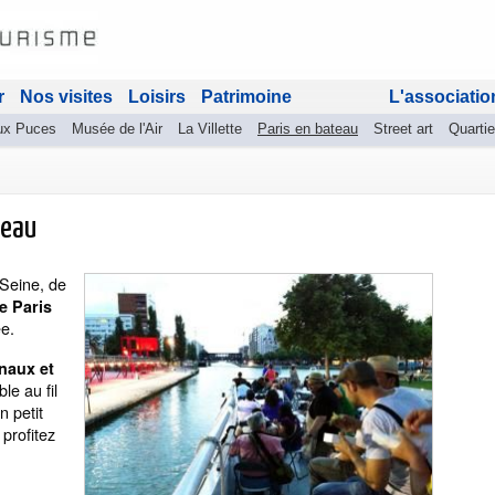
r
Nos visites
Loisirs
Patrimoine
L'associatio
ux Puces
Musée de l'Air
La Villette
Paris en bateau
Street art
Quartie
teau
 Seine, de
de Paris
e.
naux et
e au fil
n petit
 profitez