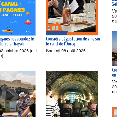
Se
Ve
20
da
agaies : descendez le
Croisière dégustation de vins sur
'Ourcq en kayak !
le canal de l'Ourcq
3 octobre 2026 (et 1
Samedi 08 août 2026
e)
Cr
en
Ve
20
da