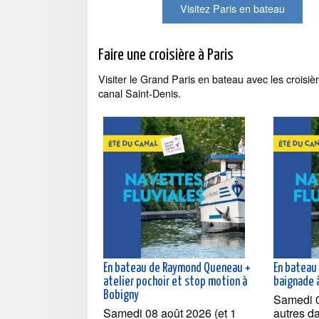
Visitez Paris en bateau
Faire une croisière à Paris
Visiter le Grand Paris en bateau avec les croisièr
canal Saint-Denis.
En bateau de Raymond Queneau +
En bateau 
atelier pochoir et stop motion à
baignade 
Bobigny
Samedi 0
Samedi 08 août 2026 (et 1
autres d