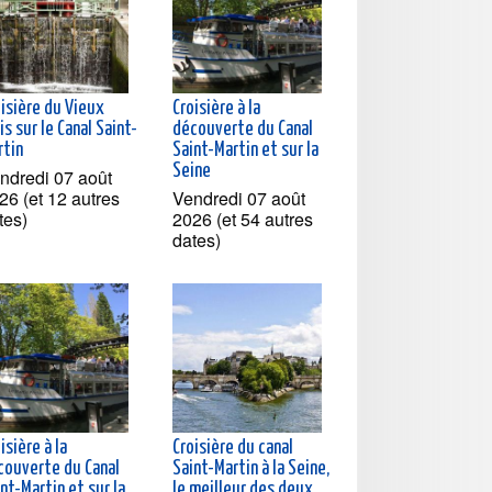
oisière du Vieux
Croisière à la
is sur le Canal Saint-
découverte du Canal
rtin
Saint-Martin et sur la
Seine
ndredi 07 août
26 (et 12 autres
Vendredi 07 août
tes)
2026 (et 54 autres
dates)
isière à la
Croisière du canal
couverte du Canal
Saint-Martin à la Seine,
nt-Martin et sur la
le meilleur des deux