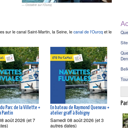
Croisière sur l'Ourcq
Ac
es sur le canal Saint-Martin, la Seine, le
canal de l'Ourcq
et le
Que 
Site
Que 
Deni
Bell
Tou
Pari
du Parc de la Villette +
En bateau de Raymond Queneau +
à Pantin
atelier graff à Bobigny
8 août 2026 (et 7
Samedi 08 août 2026 (et 3
ates)
autres dates)