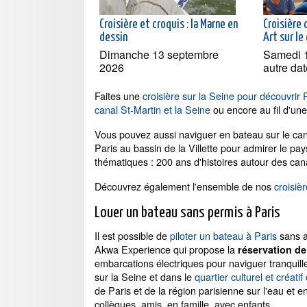
Croisière et croquis : la Marne en
Croisière
dessin
Art sur le
Dimanche 13 septembre
Samedi 1
2026
autre dat
Faites une
croisière sur la Seine pour découvrir 
canal St-Martin et la Seine
ou encore au fil d'un
Vous pouvez aussi naviguer en bateau sur le cana
Paris au bassin de la Villette pour admirer le pa
thématiques : 200 ans d'histoires autour des canau
Découvrez également l'ensemble de nos
croisiè
Louer un bateau sans permis à Paris
Il est possible de
piloter un bateau à Paris
sans a
Akwa Experience qui propose la
réservation de
embarcations électriques pour naviguer tranquill
sur la Seine et dans le
quartier culturel et créati
de Paris et de la région parisienne sur l'eau et e
collègues, amis, en famille, avec enfants.