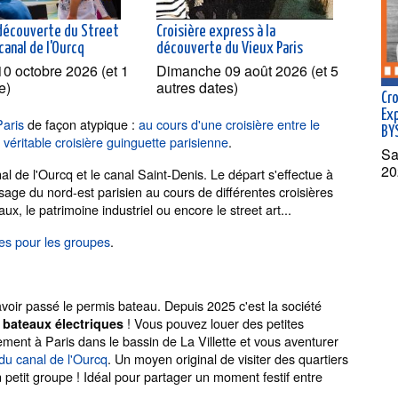
 découverte du Street
Croisière express à la
 canal de l'Ourcq
découverte du Vieux Paris
0 octobre 2026 (et 1
Dimanche 09 août 2026 (et 5
e)
autres dates)
Cr
Exp
Paris
de façon atypique :
au cours d'une croisière entre le
BY
e
véritable croisière guinguette parisienne
.
Sa
20
l de l'Ourcq et le canal Saint-Denis. Le départ s'effectue à
ysage du nord-est parisien au cours de différentes croisières
x, le patrimoine industriel ou encore le street art...
res pour les groupes
.
voir passé le permis bateau. Depuis 2025 c'est la société
! Vous pouvez louer des petites
 bateaux électriques
ement à Paris dans le bassin de La Villette et vous aventurer
f du canal de l'Ourcq
. Un moyen original de visiter des quartiers
n petit groupe ! Idéal pour partager un moment festif entre