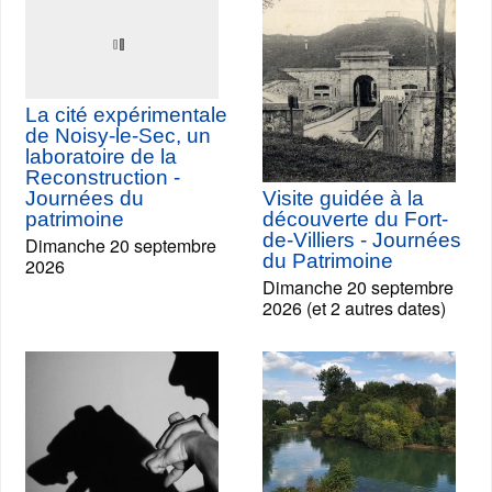
La cité expérimentale
de Noisy-le-Sec, un
laboratoire de la
Reconstruction -
Journées du
Visite guidée à la
patrimoine
découverte du Fort-
de-Villiers - Journées
Dimanche 20 septembre
du Patrimoine
2026
Dimanche 20 septembre
2026 (et 2 autres dates)