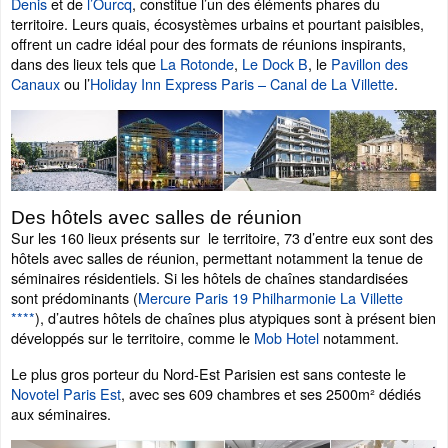
Denis
et de
l’Ourcq
,
constitue l’un des éléments phares du
territoire. Leurs quais, écosystèmes urbains et pourtant paisibles,
offrent un cadre idéal pour des formats de réunions inspirants,
dans des lieux tels que
La Rotonde
,
Le Dock B
, le
Pavillon des
Canaux
ou l’
Holiday Inn Express Paris – Canal de La Villette
.
Des hôtels avec salles de réunion
Sur les 160 lieux présents sur le territoire, 73 d’entre eux sont des
hôtels avec salles de réunion, permettant notamment la tenue de
séminaires résidentiels. Si les hôtels de chaînes standardisées
sont prédominants (
Mercure Paris 19 Philharmonie La Villette
****
), d’autres hôtels de chaînes plus atypiques sont à présent bien
développés sur le territoire, comme le
Mob Hotel
notamment.
Le plus gros porteur du Nord-Est Parisien est sans conteste le
Novotel Paris Est
, avec ses 609 chambres et ses 2500m² dédiés
aux séminaires.