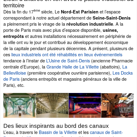
territoire
ème
Dès la fin du 17
siècle, Le
et l’espace
Nord-Est Parisien
correspondant à notre actuel département de
Seine-Saint-Denis
a pleinement pris le virage de la
. A la
révolution industrielle
porte de Paris mais avec plus d’espace disponible,
usines,
et autres installations nécessairement en périphérie de
entrepôts
la ville ont vu le jour et contribué au développement économique
de la capitale pendant plusieurs décennies. A présent, plusieurs de
ces
lieux industriels ont été réhabilités en lieux événementiels
tendance à l’instar de
L’Usine de Saint-Denis
(ancienne Pharmacie
centrale d’Europe), la
Grande Halle de La Villette
(abattoirs),
La
Bellevilloise
(première coopérative ouvrière parisienne),
Les Docks
de Paris
(anciens entrepôts et magasins généraux de la ville de
Paris), etc.
Des lieux inspirants au bord des canaux
L’eau, à travers le
Bassin de la Villette
et les
canaux de Saint-