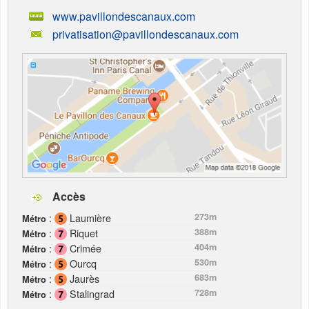
www.pavillondescanaux.com
privatisation@pavillondescanaux.com
Accès
:
Laumière
273m
Métro
:
Riquet
388m
Métro
:
Crimée
404m
Métro
:
Ourcq
530m
Métro
:
Jaurès
683m
Métro
:
Stalingrad
728m
Métro