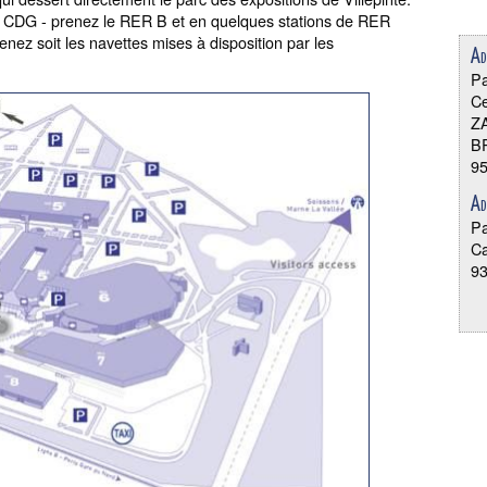
sy CDG - prenez le RER B et en quelques stations de RER
enez soit les navettes mises à disposition par les
Ad
Pa
Ce
ZA
B
95
Ad
Pa
Ca
93