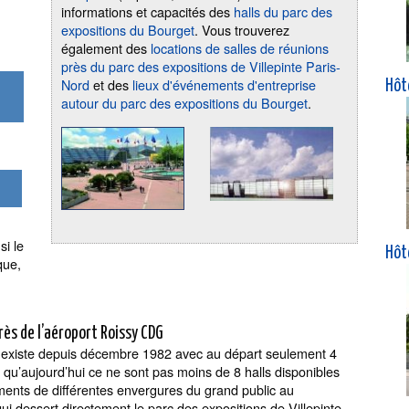
informations et capacités des
halls du parc des
expositions du Bourget
. Vous trouverez
également des
locations de salles de réunions
près du parc des expositions de Villepinte Paris-
Nord
et des
lieux d'événements d'entreprise
Hôt
autour du parc des expositions du Bourget
.
si le
Hôt
que,
près de l’aéroport Roissy CDG
e existe depuis décembre 1982 avec au départ seulement 4
 qu’aujourd’hui ce ne sont pas moins de 8 halls disponibles
ments de différentes envergures du grand public au
qui dessert directement le parc des expositions de Villepinte.