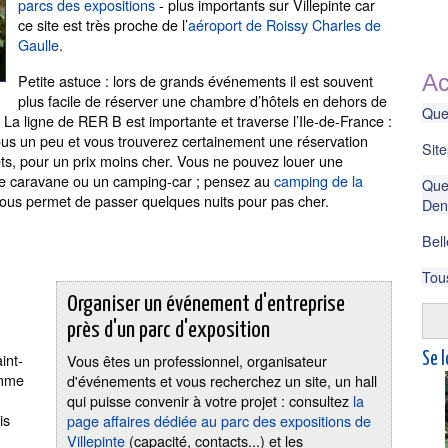
parcs des expositions
- plus importants sur Villepinte car
ce site est très proche de l’
aéroport de Roissy Charles de
Gaulle
.
Ac
Petite astuce : lors de grands événements il est souvent
plus facile de réserver une chambre d’hôtels en dehors de
Que 
La ligne de RER B est importante et traverse l’Ile-de-France :
ous un peu et vous trouverez certainement une réservation
Site
ts, pour un prix moins cher. Vous ne pouvez louer une
ne caravane ou un camping-car ; pensez au
camping de la
Que 
ous permet de passer quelques nuits pour pas cher.
Deni
Bell
Tou
Organiser un événement d'entreprise
près d'un parc d'exposition
int-
Vous êtes un professionnel, organisateur
Se l
omme
d'événements et vous recherchez un site, un hall
qui puisse convenir à votre projet : consultez
la
is
page affaires dédiée au parc des expositions de
Villepinte
(capacité, contacts...) et les