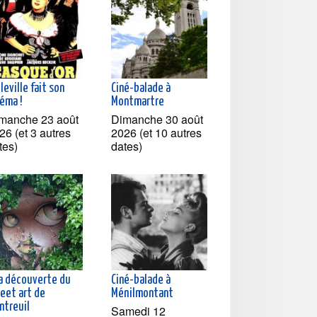
leville fait son
Ciné-balade à
néma !
Montmartre
manche 23 août
Dimanche 30 août
26 (et 3 autres
2026 (et 10 autres
tes)
dates)
la découverte du
Ciné-balade à
reet art de
Ménilmontant
ntreuil
Samedi 12