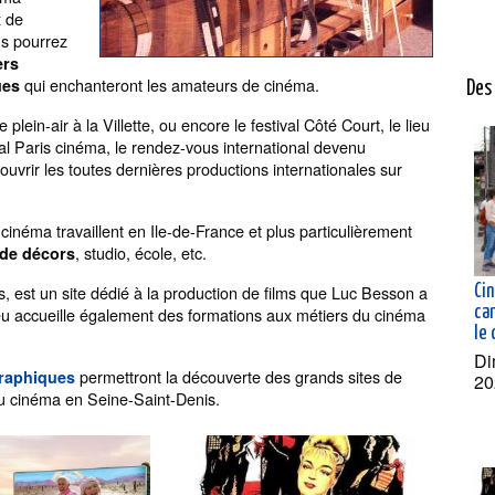
x de
ous pourrez
ers
qui enchanteront les amateurs de cinéma.
ues
Des 
ein-air à la Villette, ou encore le festival Côté Court, le lieu
ival Paris cinéma, le rendez-vous international devenu
vrir les toutes dernières productions internationales sur
inéma travaillent en Ile-de-France et plus particulièrement
, studio, école, etc.
 de décors
s, est un site dédié à la production de films que Luc Besson a
Ci
can
 lieu accueille également des formations aux métiers du cinéma
le 
Di
permettront la découverte des grands sites de
raphiques
20
 du cinéma en Seine-Saint-Denis.