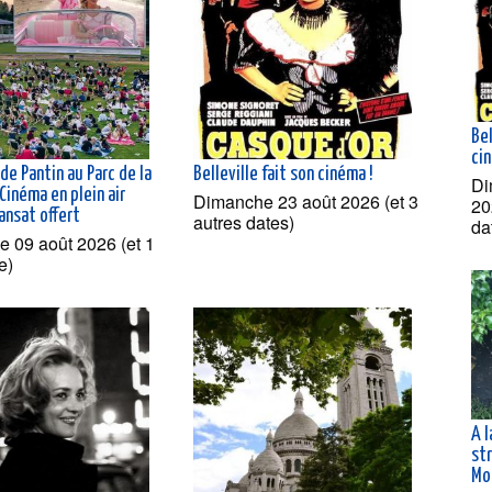
Bel
ci
de Pantin au Parc de la
Belleville fait son cinéma !
Di
 Cinéma en plein air
Dimanche 23 août 2026 (et 3
20
ansat offert
autres dates)
da
 09 août 2026 (et 1
e)
A 
st
Mo