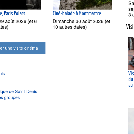
Sa
se
e, Paris Polars
Ciné-balade à Montmartre
3 
9 août 2026 (et 6
Dimanche 30 août 2026 (et
ates)
10 autres dates)
Vis
er une visite cinéma
nis
Vis
du
au
rique de Saint-Denis
es groupes