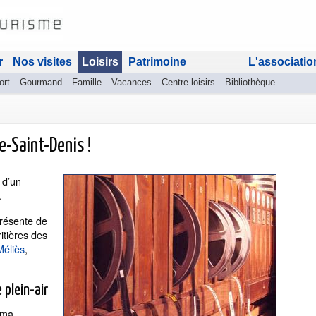
r
Nos visites
Loisirs
Patrimoine
L'associatio
ort
Gourmand
Famille
Vacances
Centre loisirs
Bibliothèque
e-Saint-Denis !
 d’un
.
présente de
itières des
éliès
,
 plein-air
éma