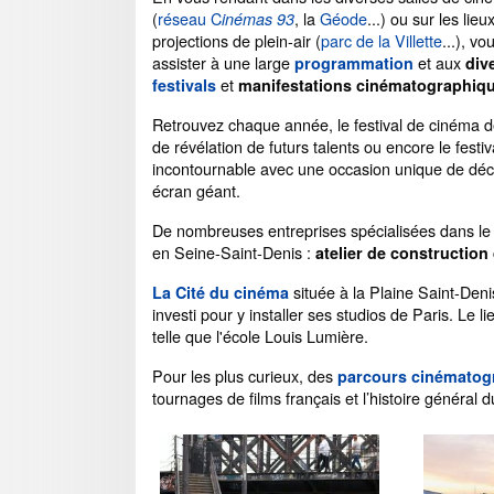
(
réseau C
, la
Géode
...) ou sur les lieu
inémas 93
projections de plein-air (
parc de la Villette
...), v
assister à une large
et aux
programmation
div
et
festivals
manifestations cinématographiq
Retrouvez chaque année, le festival de cinéma de pl
de révélation de futurs talents ou encore le fest
incontournable avec une occasion unique de décou
écran géant.
De nombreuses entreprises spécialisées dans le c
en Seine-Saint-Denis :
atelier de construction
située à la Plaine Saint-Deni
La Cité du cinéma
investi pour y installer ses studios de Paris. Le
telle que l'école Louis Lumière.
Pour les plus curieux, des
parcours cinématog
tournages de films français et l’histoire général