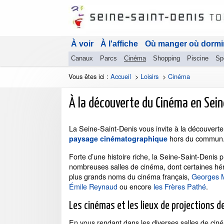
À voir
À l'affiche
Où manger où dormi
Canaux
Parcs
Cinéma
Shopping
Piscine
Sp
Vous êtes ici :
Accueil
>
Loisirs
>
Cinéma
À la découverte du Cinéma en Sein
La Seine-Saint-Denis vous invite à la découverte
hors du commun
paysage cinématographique
Forte d’une histoire riche, la Seine-Saint-Denis 
nombreuses salles de cinéma, dont certaines hér
plus grands noms du cinéma français,
Georges M
Émile Reynaud
ou encore
les Frères Pathé
.
Les cinémas et les lieux de projections de
En vous rendant dans les diverses salles de cin