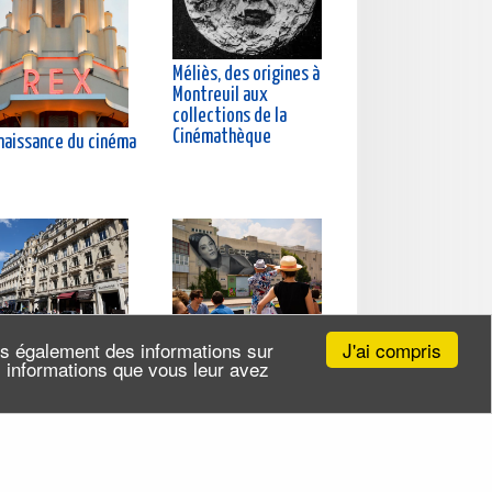
Méliès, des origines à
Montreuil aux
collections de la
Cinémathèque
 naissance du cinéma
ites à Paris du
Les multiples facettes
J'ai compris
ns également des informations sur
mps de Napoléon III
du canal de l'Ourcq
es informations que vous leur avez