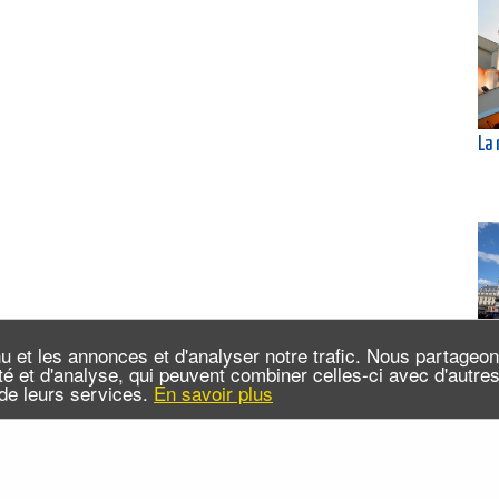
La
Vis
u et les annonces et d'analyser notre trafic. Nous partageo
te
cité et d'analyse, qui peuvent combiner celles-ci avec d'autr
n de leurs services.
En savoir plus