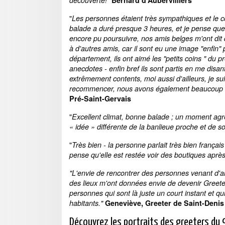
"
Les personnes étaient très sympathiques et le c
balade a duré presque 3 heures, et je pense qu
encore pu poursuivre, nos amis belges m'ont dit q
à d'autres amis, car il sont eu une image "enfin" 
département, ils ont aimé les "petits coins " du pr
anecdotes - enfin bref ils sont partis en me disant
extrêmement contents, moi aussi d'ailleurs, je su
recommencer, nous avons également beaucoup 
Pré-Saint-Gervais
"
Excellent climat, bonne balade ; un moment agr
« idée » différente de la banlieue proche et de s
"
Très bien - la personne parlait très bien françai
pense qu'elle est restée voir des boutiques aprè
"L'envie de rencontrer des personnes venant d'ail
des lieux m'ont données envie de devenir Greeter
personnes qui sont là juste un court instant et qu
habitants."
Geneviève, Greeter de Saint-Denis
Découvrez les portraits des greeters du 