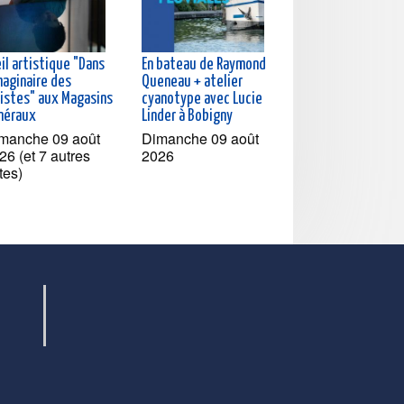
il artistique "Dans
En bateau de Raymond
maginaire des
Queneau + atelier
tistes" aux Magasins
cyanotype avec Lucie
néraux
Linder à Bobigny
manche 09 août
Dimanche 09 août
26 (et 7 autres
2026
tes)