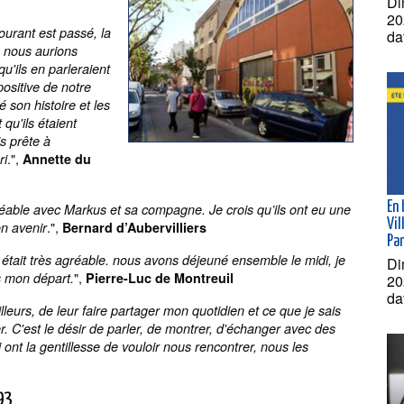
Di
20
ourant est passé, la
da
e nous aurions
u'ils en parleraient
positive de notre
é son histoire et les
 qu'ils étaient
is prête à
.",
ri
Annette du
En 
éable avec Markus et sa compagne. Je crois qu’ils ont eu une
Vil
.",
on avenir
Bernard d’Aubervilliers
Pa
s était très agréable. nous avons déjeuné ensemble le midi, je
Di
",
s mon départ.
Pierre-Luc de Montreuil
20
da
leurs, de leur faire partager mon quotidien et ce que je sais
. C'est le désir de parler, de montrer, d'échanger avec des
i ont la gentillesse de vouloir nous rencontrer, nous les
93