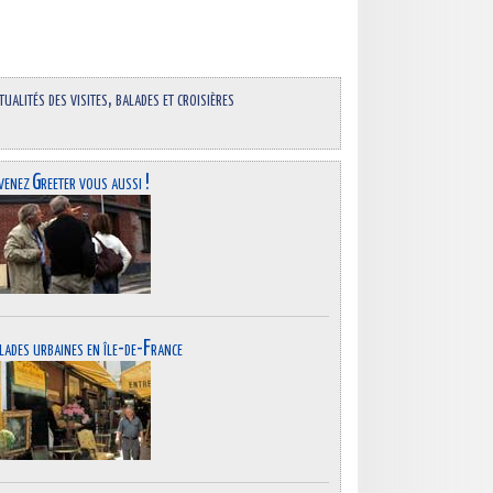
tualités des visites, balades et croisières
venez Greeter vous aussi !
lades urbaines en île-de-France