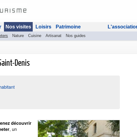
r
Nos visites
Loisirs
Patrimoine
L'associatio
eters
Nature
Cuisine
Artisanat
Nos guides
Saint-Denis
habitant
enez découvrir
, un
eeter