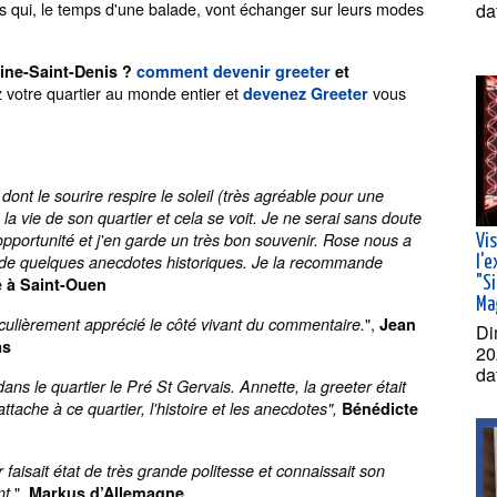
es qui, le temps d'une balade, vont échanger sur leurs modes
da
eine-Saint-Denis ?
comment devenir greeter
et
votre quartier au monde entier et
vous
devenez Greeter
dont le sourire respire le soleil (très agréable pour une
la vie de son quartier et cela se voit. Je ne serai sans doute
pportunité et j'en garde un très bon souvenir. Rose nous a
Vi
e de quelques anecdotes historiques. Je la recommande
l'
e à Saint-Ouen
"S
Ma
",
iculièrement apprécié le côté vivant du commentaire.
Jean
Di
as
20
da
s le quartier le Pré St Gervais. Annette, la greeter était
tache à ce quartier, l'histoire et les anecdotes",
Bénédicte
 faisait état de très grande politesse et connaissait son
",
nt.
Markus d’Allemagne