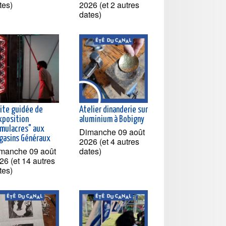
tes)
2026 (et 2 autres
dates)
site guidée de
Atelier dinanderie sur
exposition
aluminium à Bobigny
imulacres" aux
Dimanche 09 août
gasins Généraux
2026 (et 4 autres
manche 09 août
dates)
26 (et 14 autres
tes)