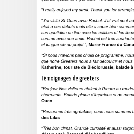
"
I really enjoyed my stroll. Thank you for arrang
"
J'ai visité St-Ouen avec Rachel. J'ai vraiment a
était à ses débuts mais elle a super bien commen
son quotidien en lien avec les édifices et les lieu
comme avec une amie. Rachel est très souriante 
.",
et longue vie au projet
Marie-France du Can
"Si nous n'avions pas choisi ce programme, nous
que notre Greeters nous a fait découvrir et nou
Katherine, touriste de Biéolorussie, balade à
Témoignages de greeters
"
Bonjour Nos visiteurs étaient à l'heure au rend
charmants. Balade pleine d'imprévus et de mom
Ouen
"
Personnes très agréables, nous nous sommes b
des Lilas
"
Très bon climat. Grande curiosité et aussi surpri
"
découverte!
Bernard d’Aubervilliers