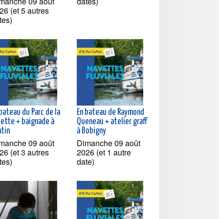
manche 09 août
dates)
26 (et 5 autres
tes)
bateau du Parc de la
En bateau de Raymond
lette + baignade à
Queneau + atelier graff
ntin
à Bobigny
manche 09 août
Dimanche 09 août
26 (et 3 autres
2026 (et 1 autre
tes)
date)