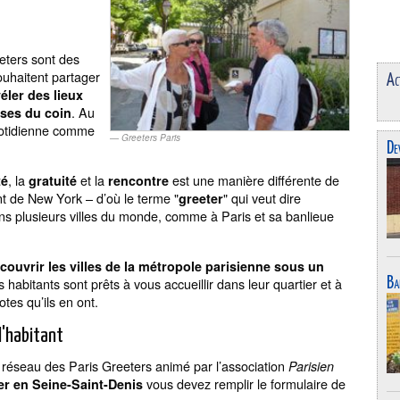
eeters sont des
ouhaitent partager
Ac
éler des lieux
. Au
ses du coin
quotidienne comme
Greeters Paris
De
, la
et la
est une manière différente de
té
gratuité
rencontre
ent de New York – d’où le terme "
" qui veut dire
greeter
ns plusieurs villes du monde, comme à Paris et sa banlieue
couvrir les villes de la métropole parisienne sous un
s habitants sont prêts à vous accueillir dans leur quartier et à
Ba
tes qu’ils en ont.
l'habitant
u réseau des Paris Greeters animé par l’association
Parisien
vous devez remplir le formulaire de
er en Seine-Saint-Denis