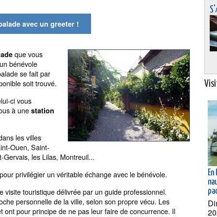
S'
balade avec un greeter !
que vous
lade
r un bénévole
alade se fait par
onible soit trouvé.
Vis
lui-ci vous
vous à une
station
ans les villes
aint-Ouen, Saint-
-Gervais, les Lilas, Montreuil...
En
pour privilégier un véritable échange avec le bénévole.
na
 visite touristique délivrée par un guide professionnel.
che personnelle de la ville, selon son propre vécu. Les
Di
 ont pour principe de ne pas leur faire de concurrence. Il
20