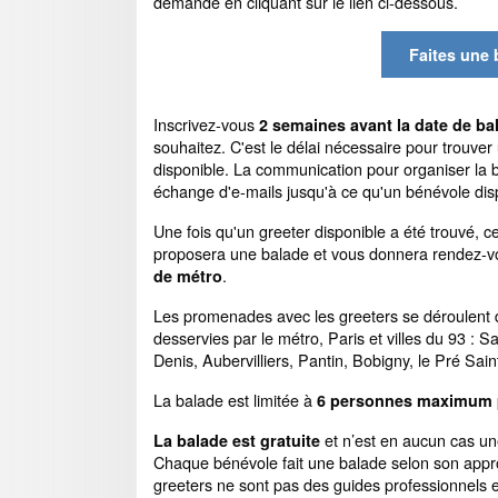
demande en cliquant sur le lien ci-dessous.
Faites une 
Inscrivez-vous
2 semaines avant la date de ba
souhaitez. C'est le délai nécessaire pour trouve
disponible. La communication pour organiser la b
échange d'e-mails jusqu'à ce qu'un bénévole disp
Une fois qu'un greeter disponible a été trouvé, ce
proposera une balade et vous donnera rendez-
.
de métro
Les promenades avec les greeters se déroulent d
desservies par le métro, Paris et villes du 93 : S
Denis, Aubervilliers, Pantin, Bobigny, le Pré Saint
La balade est limitée à
6 personnes maximum
et n’est en aucun cas une
La balade est gratuite
Chaque bénévole fait une balade selon son appro
greeters ne sont pas des guides professionnels et