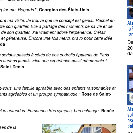
.",
ing for me. Regards
Georgina des États-Unis
doré ma visite. Je trouve que ce concept est génial. Rachel en
Ate
té son quartier. Elle a partagé des moments de sa vie et de
la 
x de son quartier. J'ai vraiment adoré l'expérience. C'était
La
et généreuse. Encore une fois merci, bravo pour cette idée
Di
ada
20
da
 serions passés à côtés de ces endroits épatants de Paris
s n'aurions jamais vécu une expérience aussi mémorable."
 Saint-Denis
ez-vous, une famille agréable avec des enfants raisonnables et
."
ents agréables et un groupe sympathique
Rose de Saint-
Ate
"
ien entendus. Personnes très sympas, bon échange.
Renée
vo
ps
Bo
ses de la