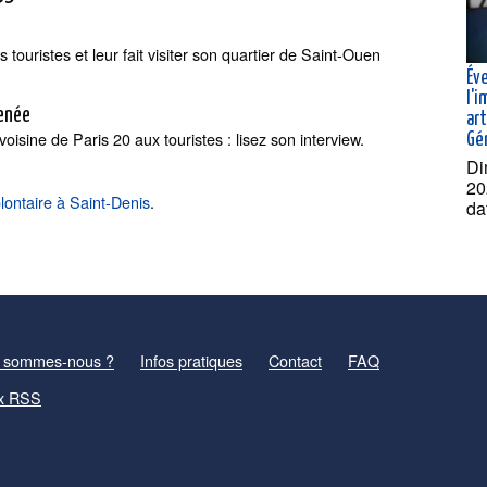
 touristes et leur fait visiter son quartier de Saint-Ouen
Éve
l'i
Renée
ar
 voisine de Paris 20 aux touristes : lisez son interview.
Gé
Di
20
lontaire à Saint-Denis
.
da
 sommes-nous ?
Infos pratiques
Contact
FAQ
x RSS