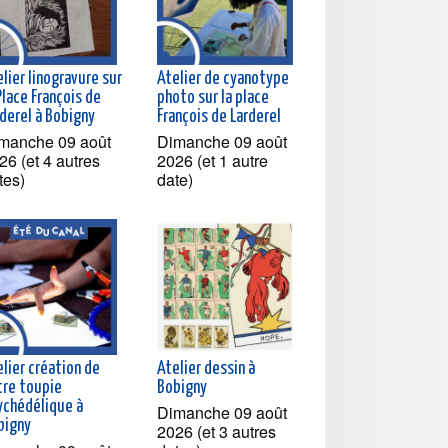
lier linogravure sur
Atelier de cyanotype
Place François de
photo sur la place
rderel à Bobigny
François de Larderel
manche 09 août
Dimanche 09 août
26 (et 4 autres
2026 (et 1 autre
tes)
date)
lier création de
Atelier dessin à
tre toupie
Bobigny
ychédélique à
Dimanche 09 août
bigny
2026 (et 3 autres