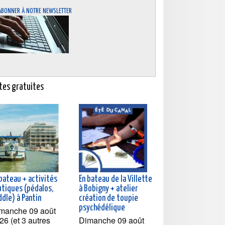
abonner à notre newsletter
ites gratuites
 bateau + activités
En bateau de la Villette
utiques (pédalos,
à Bobigny + atelier
paddle) à Pantin
création de toupie
psychédélique
manche 09 août
26 (et 3 autres
Dimanche 09 août