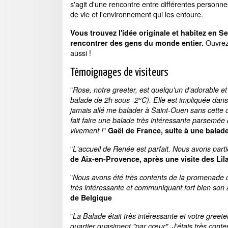
s'agit d'une rencontre entre différentes personn
de vie et l'environnement qui les entoure.
Vous trouvez l'idée originale et habitez en S
Ouvrez 
rencontrer des gens du monde entier.
aussi !
Témoignages de visiteurs
"
Rose, notre greeter, est quelqu'un d'adorable et 
balade de 2h sous -2°C). Elle est impliquée dans 
jamais allé me balader à Saint-Ouen sans cette o
fait faire une balade très intéressante parsemé
"
vivement !
Gaël de France, suite à une balad
"
L'accueil de Renée est parfait. Nous avons part
de Aix-en-Provence, après une visite des Lil
"
Nous avons été très contents de la promenade dan
très
intéressante et communiquant fort bien son at
de Belgique
"
La Balade était très intéressante et votre greeter
quartier quasiment "par cœur". J'étais très conte