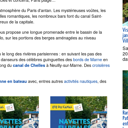
atmosphère du Paris d'antan. Les mystérieuses voûtes, les
lles romantiques, les nombreux bars font du canal Saint-
eux de la capitale.
Vis
us propose une longue promenade entre le bassin de la
jar
 vélo, sur les portions des berges aménagées au niveau
Vil
Sa
20
u le long des rivières parisiennes : en suivant les pas des
da
s danseurs des célèbres guinguettes des
bords de Marne
en
long du
à Neuilly-sur-Marne. Des
croisières
canal de Chelles
avec, entres autres
activités nautiques
, des
enne en bateau
Ra
Pat
ent