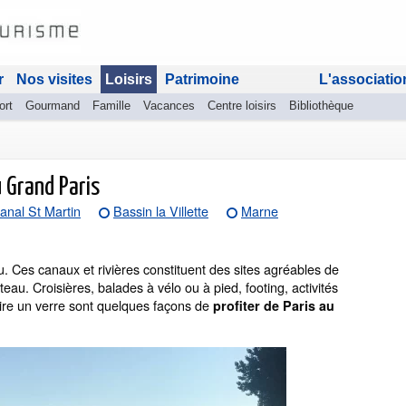
r
Nos visites
Loisirs
Patrimoine
L'associatio
ort
Gourmand
Famille
Vacances
Centre loisirs
Bibliothèque
u Grand Paris
anal St Martin
Bassin la Villette
Marne
u. Ces canaux et rivières constituent des sites agréables de
eau. Croisières, balades à vélo ou à pied, footing, activités
ire un verre sont quelques façons de
profiter de Paris au