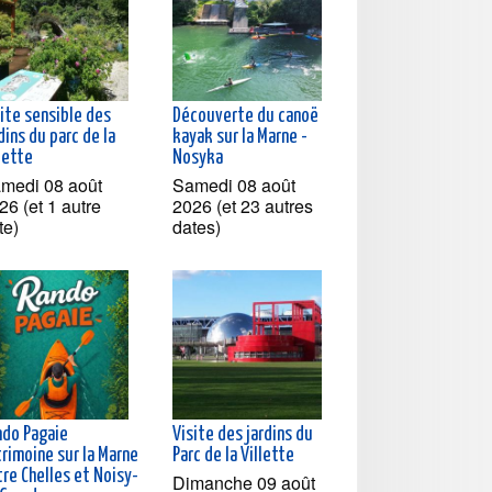
ite sensible des
Découverte du canoë
dins du parc de la
kayak sur la Marne -
lette
Nosyka
medi 08 août
Samedi 08 août
26 (et 1 autre
2026 (et 23 autres
te)
dates)
ndo Pagaie
Visite des jardins du
rimoine sur la Marne
Parc de la Villette
re Chelles et Noisy-
Dimanche 09 août