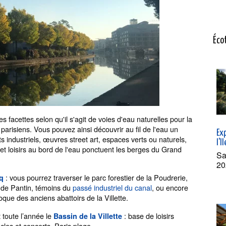
Éco
es facettes selon qu'il s'agit de voies d'eau naturelles pour la
 parisiens. Vous pouvez ainsi découvrir au fil de l'eau un
Exp
s industriels, œuvres street art, espaces verts ou naturels,
l'I
et loisirs au bord de l'eau ponctuent les berges du Grand
Sa
20
: vous pourrez traverser le parc forestier de la Poudrerie,
q
s de Pantin, témoins du
passé industriel du canal
, ou encore
poque des anciens abattoirs de la Villette.
 toute l’année le
: base de loisirs
Bassin de la Villette
acles et concerts, Paris plage…