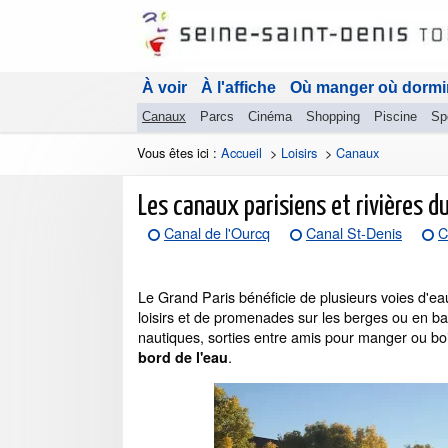
À voir
À l'affiche
Où manger où dormi
Canaux
Parcs
Cinéma
Shopping
Piscine
Sp
Vous êtes ici :
Accueil
>
Loisirs
>
Canaux
Les canaux parisiens et rivières d
Canal de l'Ourcq
Canal St-Denis
C
Le Grand Paris bénéficie de plusieurs voies d'ea
loisirs et de promenades sur les berges ou en bat
nautiques, sorties entre amis pour manger ou bo
.
bord de l'eau