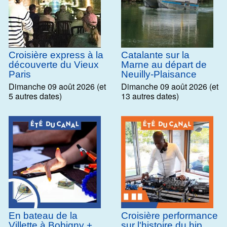
Croisière express à la
Catalante sur la
découverte du Vieux
Marne au départ de
Paris
Neuilly-Plaisance
Dimanche 09 août 2026 (et
Dimanche 09 août 2026 (et
5 autres dates)
13 autres dates)
En bateau de la
Croisière performance
Villette à Bobigny +
sur l'histoire du hip