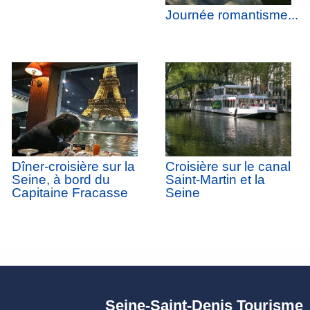
Journée romantisme...
Dîner-croisière sur la
Croisière sur le canal
Seine, à bord du
Saint-Martin et la
Capitaine Fracasse
Seine
Seine-Saint-Denis Tourisme