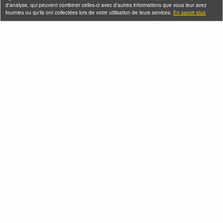
d'analyse, qui peuvent combiner celles-ci avec d'autres informations que vous leur avez
fournies ou qu'ils ont collectées lors de votre utilisation de leurs services.
En savoir plus
Seine-Saint-Denis Tourisme
140, avenue Jean Lolive
93695 Pantin Cedex
Téléphone
Qui sommes-nous ?
Infos pratiques
Contact
FAQ
Flux RSS