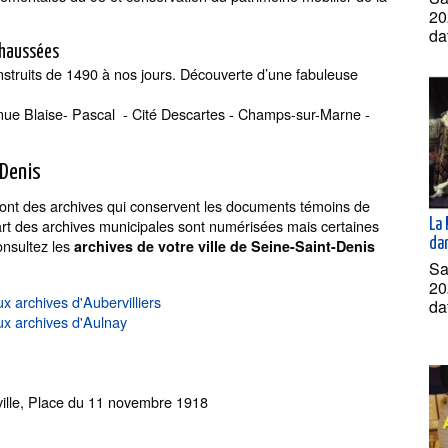
20
da
Chaussées
struits de 1490 à nos jours. Découverte d’une fabuleuse
enue Blaise- Pascal - Cité Descartes - Champs-sur-Marne -
-Denis
nt des archives qui conservent les documents témoins de
lupart des archives municipales sont numérisées mais certaines
La 
dan
onsultez les
archives de votre ville de Seine-Saint-Denis
Sa
20
x archives d'Aubervilliers
da
aux archives d'Aulnay
 ville, Place du 11 novembre 1918