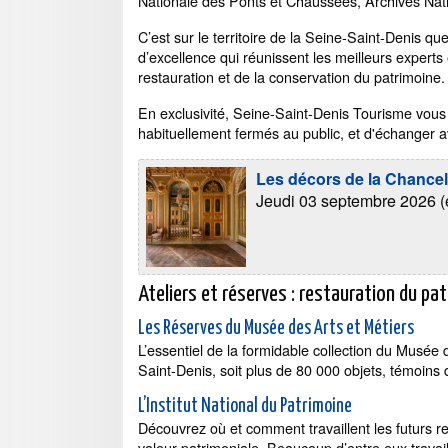
Nationale des Ponts et Chaussées, Archives Na
C’est sur le territoire de la Seine-Saint-Denis qu
d’excellence qui réunissent les meilleurs experts 
restauration et de la conservation du patrimoine.
En exclusivité, Seine-Saint-Denis Tourisme vous
habituellement fermés au public, et d'échanger av
Les décors de la Chancel
Jeudi 03 septembre 2026 (e
Ateliers et réserves : restauration du pa
Les Réserves du Musée des Arts et Métiers
L’essentiel de la formidable collection du Musée 
Saint-Denis, soit plus de 80 000 objets, témoins 
L’Institut National du Patrimoine
Découvrez où et comment travaillent les futurs r
valeur patrimoniale. Beaucoup d’entre eux travail