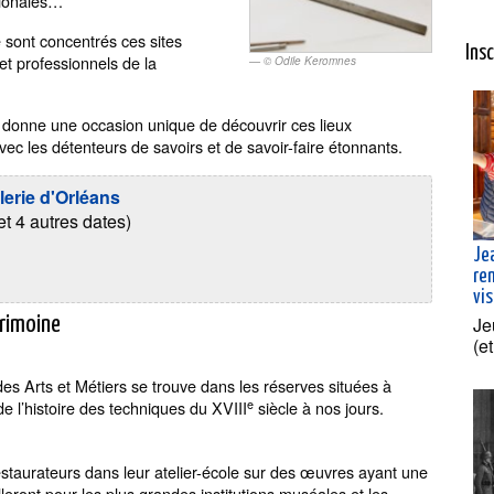
tionales…
e sont concentrés ces sites
Ins
et professionnels de la
© Odile Keromnes
 donne une occasion unique de découvrir ces lieux
ec les détenteurs de savoirs et de savoir-faire étonnants.
lerie d'Orléans
t 4 autres dates)
Je
re
vis
Je
trimoine
(e
des Arts et Métiers se trouve dans les réserves situées à
e
de l’histoire des techniques du XVIII
siècle à nos jours.
estaurateurs dans leur atelier-école sur des œuvres ayant une
leront pour les plus grandes institutions muséales et les