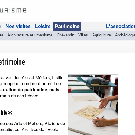
r
Nos visites
Loisirs
Patrimoine
L'associatio
re
Architecture et urbanisme
Cité-jardin
Villes
Agriculture
Archéologi
atrimoine
rves des Arts et Métiers, Institut
 regroupe un nombre étonnant de
stauration du patrimoine, mais
orama de ces trésors
chives
ée des Arts et Métiers, Ateliers de
omatiques, Archives de l’École