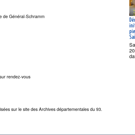
rue de Général-Schramm
Dé
ini
pie
Sa
Sa
20
da
 sur rendez-vous
ées sur le site des Archives départementales du 93.