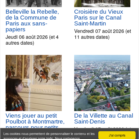
Belleville la Rebelle,
Croisière du Vieux
de la Commune de
Paris sur le Canal
Paris aux sans-
Saint-Martin
papiers
Vendredi 07 août 2026 (et
Jeudi 06 août 2026 (et 4
11 autres dates)
autres dates)
Viens jouer au petit
De la Villette au Canal
Poulbot à Montmartre,
Saint-Denis
parcours pour petits
Vendredi 07 août 2026 (et
et grands enfants
Les cookies nous permettent de personnaliser le contenu et les
3 autres dates)
J'ai compris
annonces et d'analyser notre trafic. Nous partageons