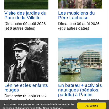
Visite des jardins du
Les musiciens du
Parc de la Villette
Père Lachaise
Dimanche 09 août 2026
Dimanche 09 août 2026
(et 6 autres dates)
(et 3 autres dates)
Lénine et les enfants
En bateau + activités
rouges
nautiques (pédalos,
paddle) à Pantin
Dimanche 09 août 2026
(et 2 autres dates)
Dimanche 09 août 2026
(et 3 autres dates)
Les cookies nous permettent de personnaliser le contenu et les
J'ai compris
annonces et d'analyser notre trafic. Nous partageons