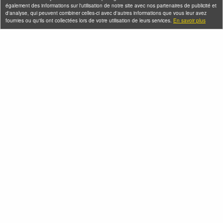
également des informations sur l'utilisation de notre site avec nos partenaires de publicité et
d'analyse, qui peuvent combiner celles-ci avec d'autres informations que vous leur avez
fournies ou qu'ils ont collectées lors de votre utilisation de leurs services.
En savoir plus
Montmartre en
Atelier de cyanotype
chansons
photo sur la place
François de Larderel
Dimanche 09 août 2026
(et 36 autres dates)
Dimanche 09 août 2026
(et 1 autre date)
Seine-Saint-Denis Tourisme
140, avenue Jean Lolive
93695 Pantin Cedex