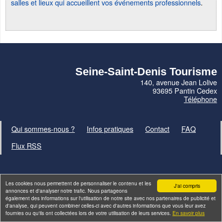
salles et lieux qui accueillent vos événements professionnels
.
Seine-Saint-Denis Tourisme
140, avenue Jean Lolive
93695 Pantin Cedex
Téléphone
Qui sommes-nous ?
Infos pratiques
Contact
FAQ
Flux RSS
Les cookies nous permettent de personnaliser le contenu et les
J'ai compris
annonces et d'analyser notre trafic. Nous partageons
également des informations sur l'utilisation de notre site avec nos partenaires de publicité et
Site par
ID-Alizés
d'analyse, qui peuvent combiner celles-ci avec d'autres informations que vous leur avez
fournies ou qu'ils ont collectées lors de votre utilisation de leurs services.
En savoir plus