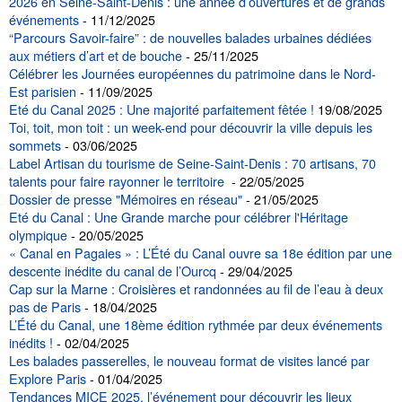
2026 en Seine-Saint-Denis : une année d’ouvertures et de grands
événements
- 11/12/2025
“Parcours Savoir-faire” : de nouvelles balades urbaines dédiées
aux métiers d’art et de bouche
- 25/11/2025
Célébrer les Journées européennes du patrimoine dans le Nord-
Est parisien
- 11/09/2025
Eté du Canal 2025 : Une majorité parfaitement fêtée !
19/08/2025
Toi, toit, mon toit : un week-end pour découvrir la ville depuis les
sommets
- 03/06/2025
Label Artisan du tourisme de Seine-Saint-Denis : 70 artisans, 70
talents pour faire rayonner le territoire
- 22/05/2025
Dossier de presse "Mémoires en réseau"
- 21/05/2025
Eté du Canal : Une Grande marche pour célébrer l'Héritage
olympique
- 20/05/2025
« Canal en Pagaies » : L’Été du Canal ouvre sa 18e édition par une
descente inédite du canal de l’Ourcq
- 29/04/2025
Cap sur la Marne : Croisières et randonnées au fil de l’eau à deux
pas de Paris
- 18/04/2025
L’Été du Canal, une 18ème édition rythmée par deux événements
inédits !
- 02/04/2025
Les balades passerelles, le nouveau format de visites lancé par
Explore Paris
- 01/04/2025
Tendances MICE 2025, l’événement pour découvrir les lieux