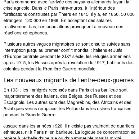
Paris commence avec l'arrivée des paysans allemands fuyant la
crise agricole. Dans le Paris intra-muros, à l’intérieur des
fortifications construites par Thiers en 1845, il y a, en 1850, 50 000
étrangers, 120 000 en 1866. En acceptant des salaires
relativement bas, ces populations provoquent à nouveau des
réactions xénophobes.
Plusieurs autres vagues migratoires se sont ensuite suivies sans
interruption jusqu'au premier conflit mondial : Italiens et Juifs
e
d'Europe centrale pendant le XIX
siècle, les réfugiés arméniens
après 1915, les Russes après la révolution de 1917, habitants des
colonies pendant la Première Guerre mondiale.
Les nouveaux migrants de l'entre-deux-guerres
En 1931, les immigrés recensés dans Paris et sa banlieue sont
majoritairement des Italiens, des Belges, des Russes et des
Espagnols. Les autres sont des Maghrébins, des Africains et des
Asiatiques venus remplacer les Poilus dans les usines françaises
pendant la Grande Guerre.
Jusque dans les années 1920, il n’existe pas vraiment de quartiers
ethniques, ni à Paris ni en banlieue. La logique de concentration se
repère à l'échelle d'une rue ou d'un immeuble mais la mixité