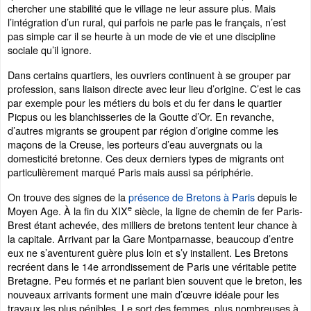
chercher une stabilité que le village ne leur assure plus. Mais
l’intégration d’un rural, qui parfois ne parle pas le français, n’est
pas simple car il se heurte à un mode de vie et une discipline
sociale qu’il ignore.
Dans certains quartiers, les ouvriers continuent à se grouper par
profession, sans liaison directe avec leur lieu d’origine. C’est le cas
par exemple pour les métiers du bois et du fer dans le quartier
Picpus ou les blanchisseries de la Goutte d’Or. En revanche,
d’autres migrants se groupent par région d’origine comme les
maçons de la Creuse, les porteurs d’eau auvergnats ou la
domesticité bretonne. Ces deux derniers types de migrants ont
particulièrement marqué Paris mais aussi sa périphérie.
On trouve des signes de la
présence de Bretons à Paris
depuis le
e
Moyen Age. À la fin du XIX
siècle, la ligne de chemin de fer Paris-
Brest étant achevée, des milliers de bretons tentent leur chance à
la capitale. Arrivant par la Gare Montparnasse, beaucoup d’entre
eux ne s’aventurent guère plus loin et s’y installent. Les Bretons
recréent dans le 14e arrondissement de Paris une véritable petite
Bretagne. Peu formés et ne parlant bien souvent que le breton, les
nouveaux arrivants forment une main d’œuvre idéale pour les
travaux les plus pénibles. Le sort des femmes, plus nombreuses à