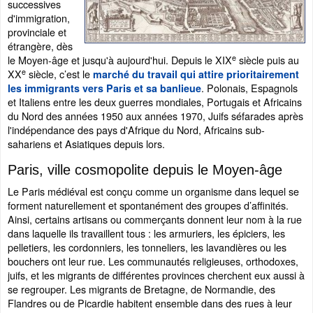
successives
d'immigration,
provinciale et
étrangère, dès
e
le Moyen-âge et jusqu'à aujourd'hui. Depuis le XIX
siècle puis au
e
XX
siècle, c’est le
marché du travail qui attire prioritairement
. Polonais, Espagnols
les immigrants vers Paris et sa banlieue
et Italiens entre les deux guerres mondiales, Portugais et Africains
du Nord des années 1950 aux années 1970, Juifs séfarades après
l'indépendance des pays d'Afrique du Nord, Africains sub-
sahariens et Asiatiques depuis lors.
Paris, ville cosmopolite depuis le Moyen-âge
Le Paris médiéval est conçu comme un organisme dans lequel se
forment naturellement et spontanément des groupes d’affinités.
Ainsi, certains artisans ou commerçants donnent leur nom à la rue
dans laquelle ils travaillent tous : les armuriers, les épiciers, les
pelletiers, les cordonniers, les tonneliers, les lavandières ou les
bouchers ont leur rue. Les communautés religieuses, orthodoxes,
juifs, et les migrants de différentes provinces cherchent eux aussi à
se regrouper. Les migrants de Bretagne, de Normandie, des
Flandres ou de Picardie habitent ensemble dans des rues à leur