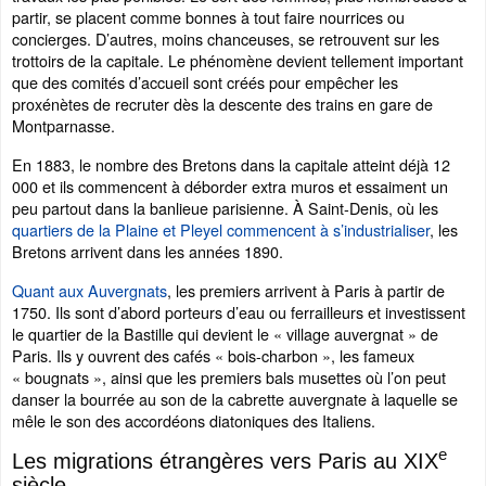
partir, se placent comme bonnes à tout faire nourrices ou
concierges. D’autres, moins chanceuses, se retrouvent sur les
trottoirs de la capitale. Le phénomène devient tellement important
que des comités d’accueil sont créés pour empêcher les
proxénètes de recruter dès la descente des trains en gare de
Montparnasse.
En 1883, le nombre des Bretons dans la capitale atteint déjà 12
000 et ils commencent à déborder extra muros et essaiment un
peu partout dans la banlieue parisienne. À Saint-Denis, où les
quartiers de la Plaine et Pleyel commencent à s’industrialiser
, les
Bretons arrivent dans les années 1890.
Quant aux Auvergnats
, les premiers arrivent à Paris à partir de
1750. Ils sont d’abord porteurs d’eau ou ferrailleurs et investissent
le quartier de la Bastille qui devient le « village auvergnat » de
Paris. Ils y ouvrent des cafés « bois-charbon », les fameux
« bougnats », ainsi que les premiers bals musettes où l’on peut
danser la bourrée au son de la cabrette auvergnate à laquelle se
mêle le son des accordéons diatoniques des Italiens.
e
Les migrations étrangères vers Paris au XIX
siècle