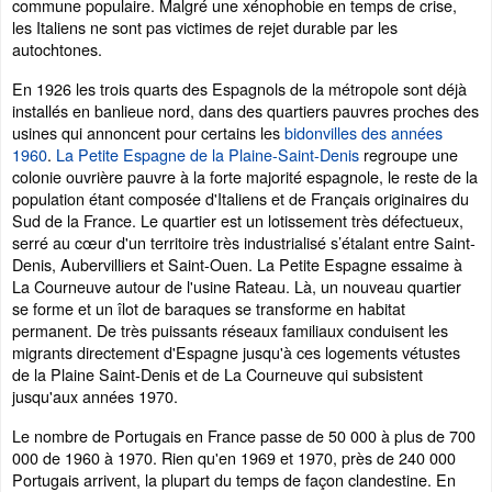
commune populaire. Malgré une xénophobie en temps de crise,
les Italiens ne sont pas victimes de rejet durable par les
autochtones.
En 1926 les trois quarts des Espagnols de la métropole sont déjà
installés en banlieue nord, dans des quartiers pauvres proches des
usines qui annoncent pour certains les
bidonvilles des années
1960
.
La Petite Espagne de la Plaine-Saint-Denis
regroupe une
colonie ouvrière pauvre à la forte majorité espagnole, le reste de la
population étant composée d'Italiens et de Français originaires du
Sud de la France. Le quartier est un lotissement très défectueux,
serré au cœur d'un territoire très industrialisé s’étalant entre Saint-
Denis, Aubervilliers et Saint-Ouen. La Petite Espagne essaime à
La Courneuve autour de l'usine Rateau. Là, un nouveau quartier
se forme et un îlot de baraques se transforme en habitat
permanent. De très puissants réseaux familiaux conduisent les
migrants directement d'Espagne jusqu'à ces logements vétustes
de la Plaine Saint-Denis et de La Courneuve qui subsistent
jusqu'aux années 1970.
Le nombre de Portugais en France passe de 50 000 à plus de 700
000 de 1960 à 1970. Rien qu'en 1969 et 1970, près de 240 000
Portugais arrivent, la plupart du temps de façon clandestine. En