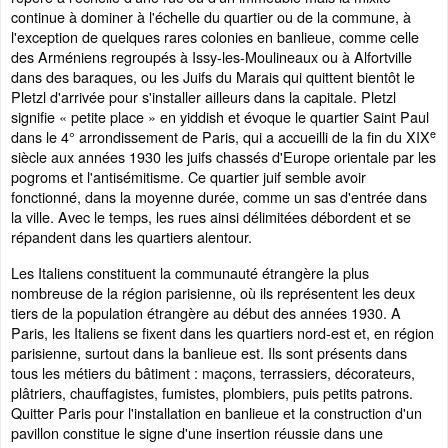
continue à dominer à l'échelle du quartier ou de la commune, à
l'exception de quelques rares colonies en banlieue, comme celle
des Arméniens regroupés à Issy-les-Moulineaux ou à Alfortville
dans des baraques, ou les Juifs du Marais qui quittent bientôt le
Pletzl d'arrivée pour s'installer ailleurs dans la capitale. Pletzl
signifie « petite place » en yiddish et évoque le quartier Saint Paul
e
dans le 4° arrondissement de Paris, qui a accueilli de la fin du XIX
siècle aux années 1930 les juifs chassés d'Europe orientale par les
pogroms et l'antisémitisme. Ce quartier juif semble avoir
fonctionné, dans la moyenne durée, comme un sas d'entrée dans
la ville. Avec le temps, les rues ainsi délimitées débordent et se
répandent dans les quartiers alentour.
Les Italiens constituent la communauté étrangère la plus
nombreuse de la région parisienne, où ils représentent les deux
tiers de la population étrangère au début des années 1930. A
Paris, les Italiens se fixent dans les quartiers nord-est et, en région
parisienne, surtout dans la banlieue est. Ils sont présents dans
tous les métiers du bâtiment : maçons, terrassiers, décorateurs,
plâtriers, chauffagistes, fumistes, plombiers, puis petits patrons.
Quitter Paris pour l'installation en banlieue et la construction d'un
pavillon constitue le signe d'une insertion réussie dans une