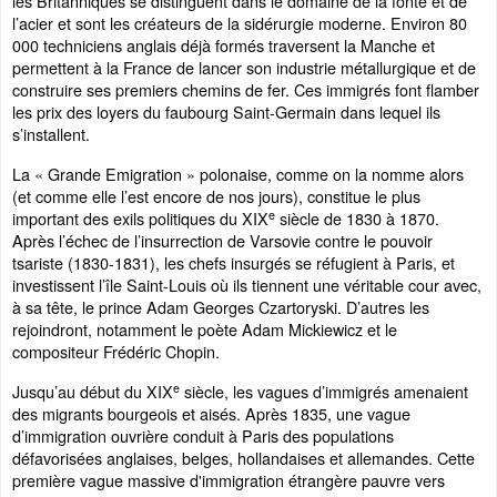
les Britanniques se distinguent dans le domaine de la fonte et de
l’acier et sont les créateurs de la sidérurgie moderne. Environ 80
000 techniciens anglais déjà formés traversent la Manche et
permettent à la France de lancer son industrie métallurgique et de
construire ses premiers chemins de fer. Ces immigrés font flamber
les prix des loyers du faubourg Saint-Germain dans lequel ils
s’installent.
La « Grande Emigration » polonaise, comme on la nomme alors
(et comme elle l’est encore de nos jours), constitue le plus
e
important des exils politiques du XIX
siècle de 1830 à 1870.
Après l’échec de l’insurrection de Varsovie contre le pouvoir
tsariste (1830-1831), les chefs insurgés se réfugient à Paris, et
investissent l’île Saint-Louis où ils tiennent une véritable cour avec,
à sa tête, le prince Adam Georges Czartoryski. D’autres les
rejoindront, notamment le poète Adam Mickiewicz et le
compositeur Frédéric Chopin.
e
Jusqu’au début du XIX
siècle, les vagues d’immigrés amenaient
des migrants bourgeois et aisés. Après 1835, une vague
d’immigration ouvrière conduit à Paris des populations
défavorisées anglaises, belges, hollandaises et allemandes. Cette
première vague massive d'immigration étrangère pauvre vers