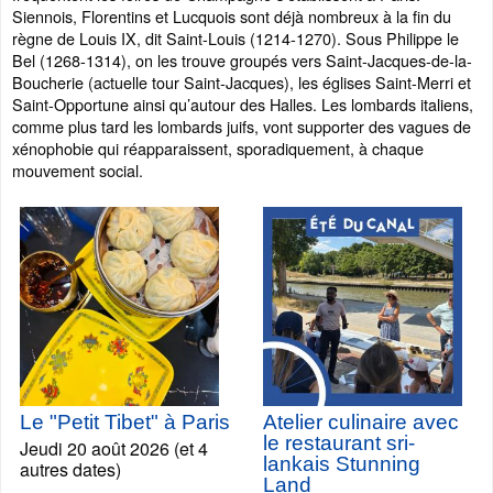
Siennois, Florentins et Lucquois sont déjà nombreux à la fin du
règne de Louis IX, dit Saint-Louis (1214-1270). Sous Philippe le
Bel (1268-1314), on les trouve groupés vers Saint-Jacques-de-la-
Boucherie (actuelle tour Saint-Jacques), les églises Saint-Merri et
Saint-Opportune ainsi qu’autour des Halles. Les lombards italiens,
comme plus tard les lombards juifs, vont supporter des vagues de
xénophobie qui réapparaissent, sporadiquement, à chaque
mouvement social.
Le "Petit Tibet" à Paris
Atelier culinaire avec
le restaurant sri-
Jeudi 20 août 2026 (et 4
lankais Stunning
autres dates)
Land