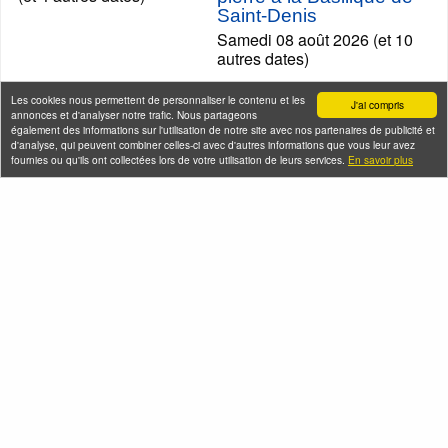
Saint-Denis
Samedi 08 août 2026 (et 10
autres dates)
Les cookies nous permettent de personnaliser le contenu et les
J'ai compris
annonces et d'analyser notre trafic. Nous partageons
également des informations sur l'utilisation de notre site avec nos partenaires de publicité et
d'analyse, qui peuvent combiner celles-ci avec d'autres informations que vous leur avez
fournies ou qu'ils ont collectées lors de votre utilisation de leurs services.
En savoir plus
La Révolution
française dans le
Marais
Les spoliations
Samedi 08 août 2026
antisémites par Vichy et
(et 12 autres dates)
les nazis
Samedi 08 août 2026 (et 1
autre date)