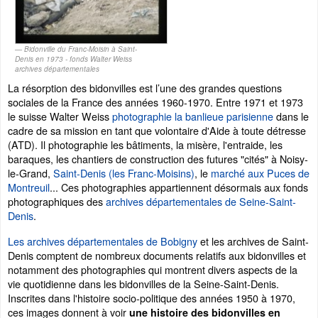
Bidonville du Franc-Moisin à Saint-
Denis en 1973 - fonds Walter Weiss
archives départementales
La résorption des bidonvilles est l’une des grandes questions
sociales de la France des années 1960-1970. Entre 1971 et 1973
le suisse Walter Weiss
photographie la banlieue parisienne
dans le
cadre de sa mission en tant que volontaire d'Aide à toute détresse
(ATD). Il photographie les bâtiments, la misère, l'entraide, les
baraques, les chantiers de construction des futures "cités" à Noisy-
le-Grand,
Saint-Denis (les Franc-Moisins)
, le
marché aux Puces de
Montreuil
... Ces photographies appartiennent désormais aux fonds
photographiques des
archives départementales de Seine-Saint-
Denis
.
Les archives départementales de Bobigny
et les archives de Saint-
Denis comptent de nombreux documents relatifs aux bidonvilles et
notamment des photographies qui montrent divers aspects de la
vie quotidienne dans les bidonvilles de la Seine-Saint-Denis.
Inscrites dans l'histoire socio-politique des années 1950 à 1970,
ces images donnent à voir
une histoire des bidonvilles en