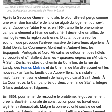
L'abbé Pierre crée la société HLM Emmaüs qui entreprend, en
1966, la résorption du bidonville de Noisy-le-Grand
Après la Seconde Guerre mondiale, le bidonville est perçu comme
une extension transitoire de la crise aiguë du logement qui sévit
alors. L’appel de l’abbé Pierre, en 1954, amplifie le phénomène
car, parallèlement à l’élan de solidarité, il déclenche un afflux de
mal-logés vers la région parisienne. D’autant que la reprise
économique provoque l’arrivée massive de travailleurs algériens. À
Saint-Denis, La Courneuve, Montreuil et Aubervilliers, les
Espagnols, Portugais et Nord-Africains se détournent des hôtels
surpeuplés et s’installent dans les
.
« quartiers nègres ou chinois »
À Saint-Denis, les sites du chemin du Cornillon, de la rue du
Landy, des
Francs-Moisins
et du Chemin de Marville accueillent les
nouveaux arrivants, tandis qu’à Aubervilliers, ils s’installent
majoritairement sur le chemin de halage du canal Saint-Denis. À
La Courneuve, la Campa, près du vieux chemin de Stains, intègre
Gitans andalous et Tsiganes.
En 1956, pour tenter de résoudre le problème, le gouvernement
crée la Société nationale de construction pour les travailleurs
algériens (Sonacotral). Malgré la bonne volonté sociale de cet
organisme, il devient rapidement un outil efficace d’encadrement