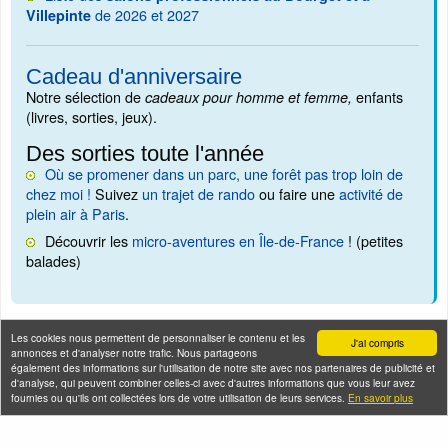
de 2026 et 2027
Villepinte
Cadeau d'anniversaire
Notre sélection de
enfants
cadeaux pour homme et femme,
(livres, sorties, jeux).
Des sorties toute l'année
Où se promener dans un parc, une forêt pas trop loin de
chez moi !
Suivez
un trajet de rando
ou faire une
activité de
plein air à Paris
.
Découvrir les
micro-aventures en Île-de-France
! (petites
balades)
Les cookies nous permettent de personnaliser le contenu et les
J'ai compris
annonces et d'analyser notre trafic. Nous partageons
également des informations sur l'utilisation de notre site avec nos partenaires de publicité et
Seine-Saint-Denis Tourisme
d'analyse, qui peuvent combiner celles-ci avec d'autres informations que vous leur avez
fournies ou qu'ils ont collectées lors de votre utilisation de leurs services.
En savoir plus
140, avenue Jean Lolive
93695 Pantin Cedex
Téléphone