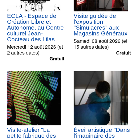
ECLA - Espace de
Visite guidée de
Création Libre et
l'exposition
Autonome, au Centre
"Simulacres" aux
culturel Jean-
Magasins Généraux
Cocteau des Lilas
Samedi 08 août 2026 (et
Mercredi 12 août 2026 (et
15 autres dates)
2 autres dates)
Gratuit
Gratuit
Visite-atelier "La
Éveil artistique "Dans
petite fabrique des
l'imaginaire des