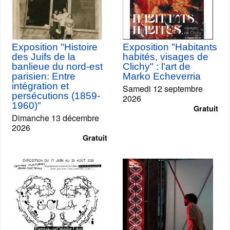
Exposition "Histoire
Exposition "Habitants
des Juifs de la
habités, visages de
banlieue du nord-est
Clichy" : l'art de
parisien: Entre
Marko Echeverria
intégration et
Samedi 12 septembre
persécutions (1859-
2026
1960)"
Gratuit
Dimanche 13 décembre
2026
Gratuit