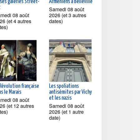
ses galeries Street-
Arméniens à Belleville
t
Samedi 08 août
medi 08 août
2026 (et 3 autres
26 (et 4 autres
dates)
tes)
Révolution française
Les spoliations
s le Marais
antisémites par Vichy
et les nazis
medi 08 août
26 (et 12 autres
Samedi 08 août
tes)
2026 (et 1 autre
date)