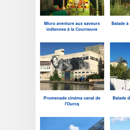
Micro aventure aux saveurs
Balade à 
indiennes à la Courneuve
Promenade cinéma canal de
Balade d
l'Ourcq