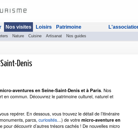
r
Nos visites
Loisirs
Patrimoine
L'associatio
eters
Nature
Cuisine
Artisanat
Nos guides
-Saint-Denis
. Nos
micro-aventures en Seine-Saint-Denis et à Paris
t en commun. Découvrez le patrimoine culturel, naturel et
ous repérer. En dessous, vous trouvez le détail de l’itinéraire
s (monuments, parcs,
curiosités
…) de votre
micro-aventure en
aire pour découvrir d’autres trésors cachés ! De nouvelles micro