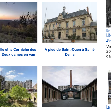
De 
Lib
19
Ve
le et la Corniche des
A pied de Saint-Ouen à Saint-
20
r Deux dames en van
Denis
da
Le 