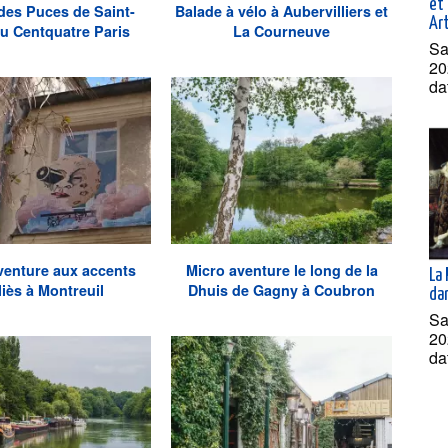
et 
des Puces de Saint-
Balade à vélo à Aubervilliers et
Ar
u Centquatre Paris
La Courneuve
Sa
20
da
venture aux accents
Micro aventure le long de la
La 
iès à Montreuil
Dhuis de Gagny à Coubron
dan
Sa
20
da