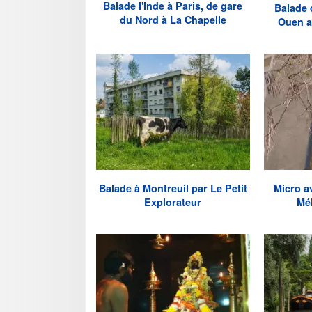
Balade l'Inde à Paris, de gare
Balade 
du Nord à La Chapelle
Ouen a
Balade à Montreuil par Le Petit
Micro a
Explorateur
Mél