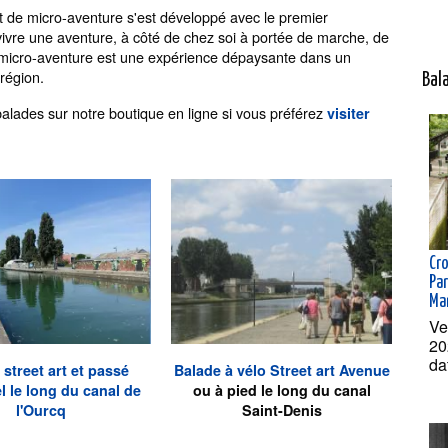
 de micro-aventure s'est développé avec le premier
vivre une aventure, à côté de chez soi à portée de marche, de
micro-aventure est une expérience dépaysante dans un
 région.
Bal
lades sur notre boutique en ligne si vous préférez
visiter
Cr
Par
Ma
Ve
20
da
 street art et passé
Balade à vélo Street art Avenue
el le long du canal de
ou à pied le long du canal
l'Ourcq
Saint-Denis