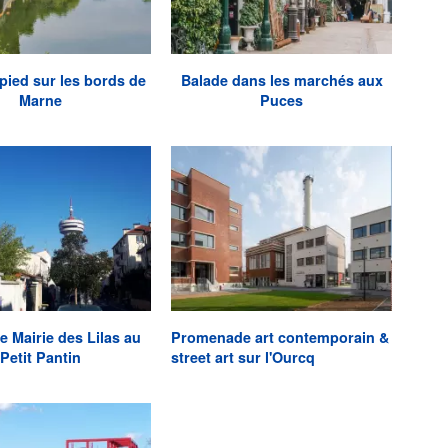
pied sur les bords de
Balade dans les marchés aux
Marne
Puces
e Mairie des Lilas au
Promenade art contemporain &
Petit Pantin
street art sur l'Ourcq