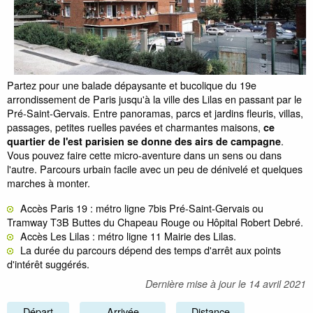
Partez pour une balade dépaysante et bucolique du 19e
arrondissement de Paris jusqu'à la ville des Lilas en passant par le
Pré-Saint-Gervais. Entre panoramas, parcs et jardins fleuris, villas,
passages, petites ruelles pavées et charmantes maisons,
ce
.
quartier de l'est parisien se donne des airs de campagne
Vous pouvez faire cette micro-aventure dans un sens ou dans
l'autre. Parcours urbain facile avec un peu de dénivelé et quelques
marches à monter.
Accès Paris 19 : métro ligne 7bis Pré-Saint-Gervais ou
Tramway T3B Buttes du Chapeau Rouge ou Hôpital Robert Debré.
Accès Les Lilas : métro ligne 11 Mairie des Lilas.
La durée du parcours dépend des temps d'arrêt aux points
d'intérêt suggérés.
Dernière mise à jour le
14 avril 2021
Départ
Arrivée
Distance