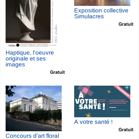
Exposition collective
Simulacres
Gratuit
Haptique, l'oeuvre
originale et ses
images
Gratuit
A votre santé !
Gratuit
Concours d'art floral