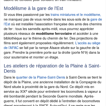
Modélisme à la gare de l’Est
Si vous êtes passionné par les
trains miniatures et le modélisme,
ne manquez pas de vous rendre dans les sous-sols de la
gare de
l’Est
où est installée l'association française des amis des chemins
de fer : tous les samedis après-midi, vous pourrez apprécier
plusieurs réseaux de
et accéder à une
modélisme ferroviaire
bibliothèque sur le thème du chemin de fer. Des projections de
films sont également proposées régulièrement.
L'accès au siège
de l’AFAC
se fait par la rampe Alsace située sur la gauche de la
gare. Prendre la première porte sur la droite (porte N°9) dans la
cour souterraine et monter un étage.
Les ateliers de réparation de la Plaine à Saint-
Denis
Dans le
quartier de la Plaine-Saint-Denis
à Saint-Denis se tient le
dépôt de la Plaine, une ancienne installation de la Compagnie du
Nord située à proximité de la gare du Nord. Ce dépôt mis en
e
service au XIX
siècle pour entretenir les locomotives à vapeur a
été bombardé pendant la Seconde Guerre mondiale. Après-
guerre, il fut converti en dépôt dédié à l’entretien de locomotives
diesel appartenant à la SNCF. Aujourd’hui, il ne reste que les