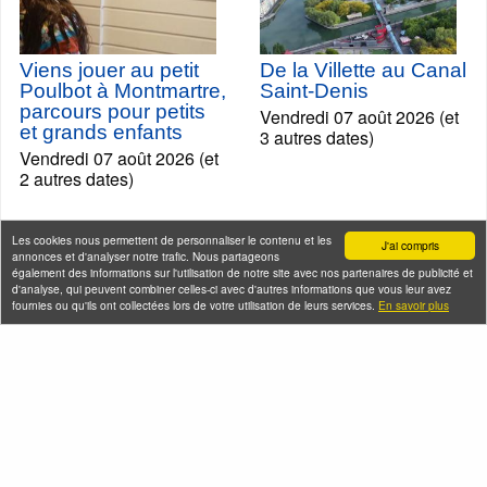
Viens jouer au petit
De la Villette au Canal
Poulbot à Montmartre,
Saint-Denis
parcours pour petits
Vendredi 07 août 2026 (et
et grands enfants
3 autres dates)
Vendredi 07 août 2026 (et
2 autres dates)
Les cookies nous permettent de personnaliser le contenu et les
J'ai compris
annonces et d'analyser notre trafic. Nous partageons
également des informations sur l'utilisation de notre site avec nos partenaires de publicité et
d'analyse, qui peuvent combiner celles-ci avec d'autres informations que vous leur avez
fournies ou qu'ils ont collectées lors de votre utilisation de leurs services.
En savoir plus
De l'Occupation à la
Balade-Déjeuner ou
Libération, Paris entre
Dîner au coeur du
1940 et 1944
quartier chinois de