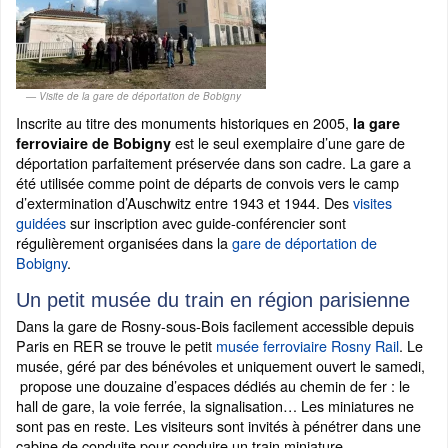
Visite de la gare de déportation de Bobigny
Inscrite au titre des monuments historiques en 2005,
la gare
est le seul exemplaire d’une gare de
ferroviaire de Bobigny
déportation parfaitement préservée dans son cadre. La gare a
été utilisée comme point de départs de convois vers le camp
d’extermination d’Auschwitz entre 1943 et 1944. Des
visites
guidées
sur inscription avec guide-conférencier sont
régulièrement organisées dans la
gare de déportation de
Bobigny
.
Un petit musée du train en région parisienne
Dans la gare de Rosny-sous-Bois facilement accessible depuis
Paris en RER se trouve le petit
musée ferroviaire Rosny Rail
. Le
musée, géré par des bénévoles et uniquement ouvert le samedi,
propose une douzaine d’espaces dédiés au chemin de fer : le
hall de gare, la voie ferrée, la signalisation… Les miniatures ne
sont pas en reste. Les visiteurs sont invités à pénétrer dans une
cabine de conduite pour conduire un train miniature.