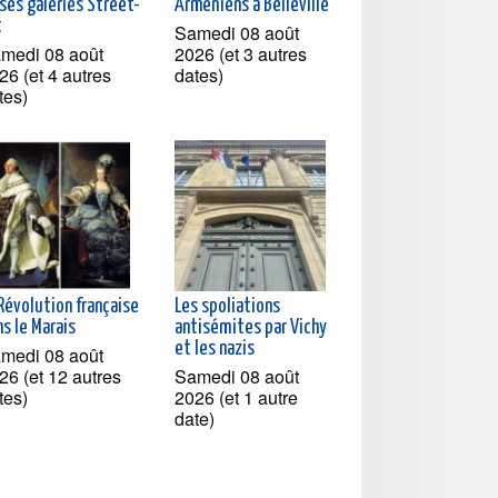
ses galeries Street-
Arméniens à Belleville
t
Samedi 08 août
medi 08 août
2026 (et 3 autres
26 (et 4 autres
dates)
tes)
Révolution française
Les spoliations
s le Marais
antisémites par Vichy
et les nazis
medi 08 août
26 (et 12 autres
Samedi 08 août
tes)
2026 (et 1 autre
date)