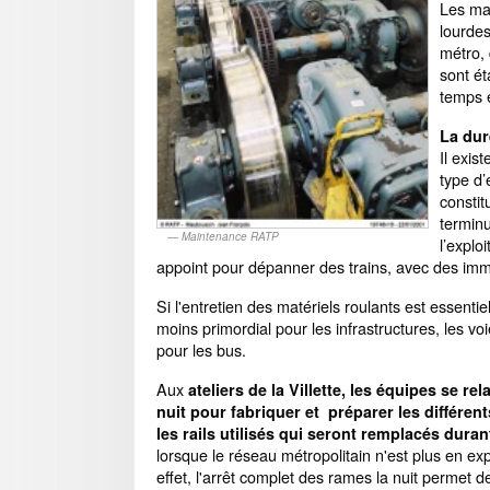
Les mat
lourdes,
métro,
sont ét
temps 
La dur
Il exis
type d’
constit
terminu
Maintenance RATP
l’explo
appoint pour dépanner des trains, avec des immob
Si l'entretien des matériels roulants est essentiel
moins primordial pour les infrastructures, les v
pour les bus.
Aux
ateliers de la Villette, les équipes se rel
nuit pour fabriquer et préparer les différent
les rails utilisés qui seront remplacés durant
lorsque le réseau métropolitain n'est plus en exp
effet, l'arrêt complet des rames la nuit permet d