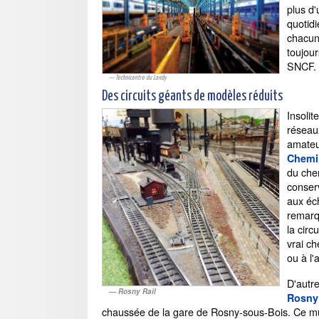
plus d'
quotid
chacun
toujour
SNCF.
Technicentre du Landy
Des circuits géants de modèles réduits
Insolit
réseau
amateu
Chemin
du chem
conser
aux éch
remarq
la circ
vrai ch
ou à l'
D'autr
Rosny Rail
Rosny 
chaussée de la gare de Rosny-sous-Bois. Ce mus