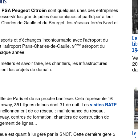
ris
sont quelques-unes des entreprises
P, PSA Peugeot Citroën
desservir les grands pôles économiques et participer à leur
Charles de Gaulle et du Bourget, les réseaux ferrés Nord et
De 
sports et d’échanges incontournable avec l'aéroport du
Lib
ème
t l'aéroport Paris-Charles-de-Gaulle, 9
aéroport du
19
chaque année.
Ve
 métiers et savoir-faire, les chantiers, les infrastructures
20
da
nent les projets de demain.
lle de Paris et de sa proche banlieue. Cela représente 16
ramway, 351 lignes de bus dont 31 de nuit. Les
visites RATP
fonctionnement de ce réseau : maintenance du réseau,
mway, centres de formation, chantiers de construction de
gement de lignes...
eue est quant à lui géré par la SNCF. Cette dernière gère 5
Le 