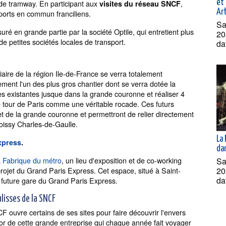
et 
e de tramway. En participant aux
,
visites du réseau SNCF
Ar
ports en commun franciliens.
Sa
é en grande partie par la société Optile, qui entretient plus
20
e petites sociétés locales de transport.
da
iaire de la région Ile-de-France se verra totalement
ment l'un des plus gros chantier dont se verra dotée la
es existantes jusque dans la grande couronne et réaliser 4
e tour de Paris comme une véritable rocade. Ces futurs
 et de la grande couronne et permettront de relier directement
Roissy Charles-de-Gaulle.
La 
Express
.
dan
a Fabrique du métro
, un lieu d'exposition et de co-working
Sa
20
e projet du Grand Paris Express. Cet espace, situé à Saint-
da
 future gare du Grand Paris Express.
ulisses de la SNCF
 ouvre certains de ses sites pour faire découvrir l'envers
or de cette grande entreprise qui chaque année fait voyager