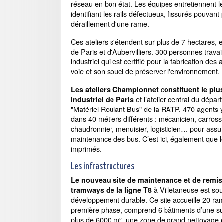
réseau en bon état. Les équipes entretiennent l
identifiant les rails défectueux, fissurés pouvant
déraillement d'une rame.
Ces ateliers s'étendent sur plus de 7 hectares, en
de Paris et d'Aubervilliers. 300 personnes travail
industriel qui est certifié pour la fabrication des
voie et son souci de préserver l'environnement.
c
Les ateliers Championnet
onstituent le plu
et l’atelier central du dépa
industriel de Paris
"Matériel Roulant Bus" de la RATP. 470 agents y 
dans 40 métiers différents : mécanicien, carrossie
chaudronnier, menuisier, logisticien… pour assur
maintenance des bus. C’est ici, également que le
imprimés.
Les infrastructures
Le nouveau site de maintenance et de remi
à Villetaneuse est so
tramways de la ligne T8
développement durable. Ce site accueille 20 r
première phase, comprend 6 bâtiments d’une su
plus de 6000 m², une zone de grand nettoyage 