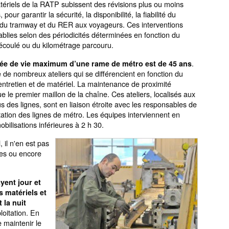
ériels de la RATP subissent des révisions plus ou moins
 pour garantir la sécurité, la disponibilité, la fiabilité du
 du tramway et du RER aux voyageurs. Ces interventions
ablies selon des périodicités déterminées en fonction du
écoulé ou du kilométrage parcouru.
.
ée de vie maximum d’une rame de métro est de 45 ans
te de nombreux ateliers qui se différencient en fonction du
entretien et de matériel. La maintenance de proximité
ue le premier maillon de la chaîne. Ces ateliers, localisés aux
s des lignes, sont en liaison étroite avec les responsables de
itation des lignes de métro. Les équipes interviennent en
ilisations inférieures à 2 h 30.
, il n'en est pas
oies ou encore
ayent jour et
s matériels et
 la nuit
loitation. En
e maintenir le