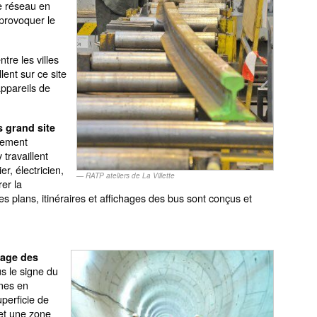
e réseau en
 provoquer le
tre les villes
lent sur ce site
 appareils de
s grand site
rtement
travaillent
r, électricien,
RATP ateliers de La Villette
er la
s plans, itinéraires et affichages des bus sont conçus et
sage des
us le signe du
ames en
perficie de
et une zone