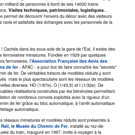
un milliard de personnes à bord de ses 14000 trains
iens.
...
Visites techniques, patrimoniales, logistiques
e permet de découvrir l'envers du décor avec des visiteurs
s ravis et satisfaits des échanges avec les personnels de la
e ! Cachés dans les sous-sols de la gare de l’Est, il existe des
x ferroviaires miniatures. Fondée en 1929 par quelques
rs ferroviaires,
l'Association Française des Amis des
- AFAC - a pour but de faire connaître les "secrets"
s de fer
in de fer. De véritables trésors de modèles réduits y sont
vés mais le plus spectaculaire sont les réseaux de modèles
elles diverses: HO (1/87e), O (1/43,5) et I (1/32e). De
uables réalisations construites par les bénévoles permettant
ulation de nombreux convois exploités avec la rigueur d'un
emin de fer grâce au bloc automatique, à l'arrêt automatique
attelage automatique.
es réseaux miniatures et modèles réduits sont présentés à
, installé au rez-de-
Rail, le Musée du Chemin de Fer
ée du train, inauguré en 1997, invite à voyager à la