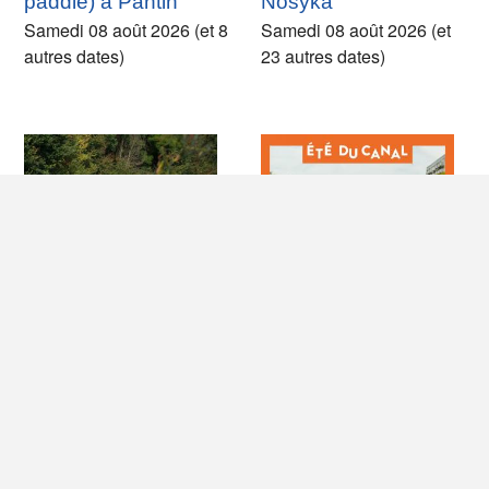
paddle) à Pantin
Nosyka
Samedi 08 août 2026 (et 8
Samedi 08 août 2026 (et
autres dates)
23 autres dates)
Catalante sur la
Croisière Histoire et
Marne au départ de
Loisirs sur le Canal
Neuilly-Plaisance
de l'Ourcq
Samedi 08 août 2026 (et
Samedi 08 août 2026
15 autres dates)