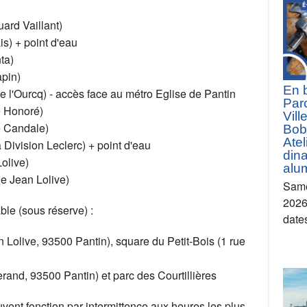
ard Vaillant)
is) + point d'eau
ta)
pin)
En 
e l'Ourcq) - accès face au métro Eglise de Pantin
Parc
ue Honoré)
Vill
ue Candale)
Bob
Atel
a Division Leclerc) + point d'eau
dina
olive)
alu
e Jean Lolive)
Same
2026 
ble (sous réserve) :
date
Lolive, 93500 Pantin), square du Petit-Bois (1 rue
erand, 93500 Pantin) et parc des Courtillières
vent fonction par intermittence aux heures les plus