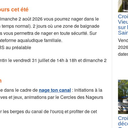
ours cet été
Croi
t dimanche 2 août 2026 vous pourrez nager dans le
Vie
 en temps normal). 2 jours où une zone de baignade
sur 
Sain
s vous permettra de nager en toute sécurité. Sur
Vend
lateforme aqualudique familiale.
2026
ARS au préalable
date
tin le vendredi 31 juillet de 14h à 18h et dimanche 2
n
se dans le cadre de
nage ton canal
: initiations à la
tives et jeux, animations par le Cercles des Nageurs
les berges du canal de l'ourcq et profiter de cet
Croi
déc