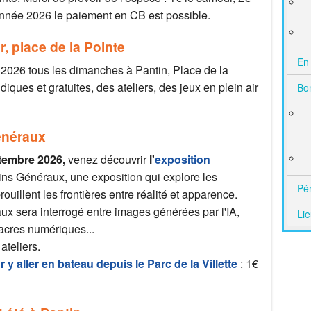
 année 2026 le paiement en CB est possible.
 place de la Pointe
En 
ril 2026 tous les dimanches à Pantin, Place de la
diques et gratuites, des ateliers, des jeux en plein air
Bo
énéraux
ptembre 2026,
venez découvrir
l'
exposition
s Généraux, une exposition qui explore les
Pé
rouillent les frontières entre réalité et apparence.
faux sera interrogé entre images générées par l'IA,
Lie
lacres numériques...
ateliers.
 y aller en bateau depuis le Parc de la Villette
: 1€