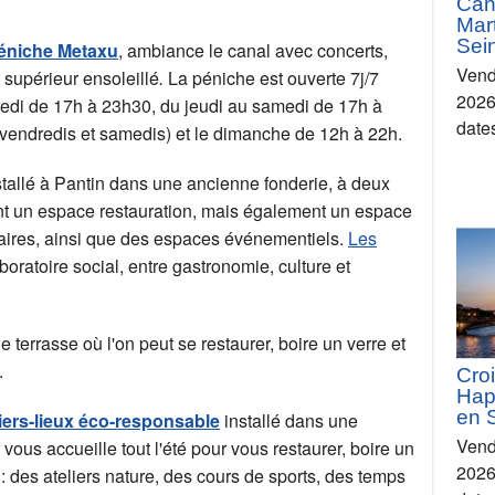
Can
Mart
Sei
péniche Metaxu
, ambiance le canal avec concerts,
Vend
t supérieur ensoleillé
.
La péniche est ouverte 7j/7
2026
redi de 17h à 23h30, du jeudi au samedi de 17h à
date
 vendredis et samedis) et le dimanche de 12h à 22h.
nstallé à Pantin dans une ancienne fonderie, à deux
ent un espace restauration, mais également un espace
raires, ainsi que des espaces événementiels.
Les
boratoire social, entre gastronomie, culture et
 terrasse où l'on peut se restaurer, boire un verre et
.
Croi
Hap
en 
, tiers-lieux éco-responsable
installé dans une
Vend
ous accueille tout l'été pour vous restaurer, boire un
2026
: des ateliers nature, des cours de sports, des temps