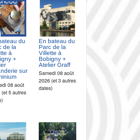
bateau du
En bateau du
 de la
Parc de la
ette à
Villette à
igny +
Bobigny +
ier
Atelier Graff
nderie sur
Samedi 08 août
minium
2026 (et 3 autres
di 08 août
dates)
(et 5 autres
s)