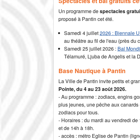
Spectacles et bal gratuits ce
Un programme de
spectacles gratui
proposé à Pantin cet été.
Samedi 4 juillet
2026 : Biennale U
au théâtre au fil de l'eau (près du c
Samedi 25 juillet 2026 :
Bal Mondia
Télamuré, Ljuba de Angelis et la
Base Nautique à Pantin
La Ville de Pantin invite petits et gra
Pointe, du 4 au 23 août 2026.
- Au programme : zodiacs, engins gon
plus jeunes, une pêche aux canards 
zodiacs pour tous.
- Horaires : du mardi au vendredi de
et de 14h à 18h.
- accès : métro Eglise de Pantin (lign