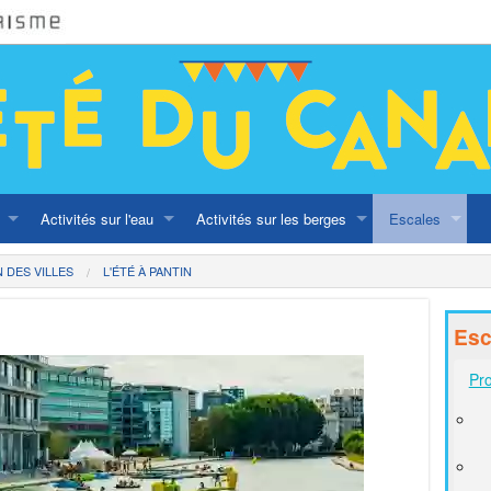
Activités sur l'eau
Activités sur les berges
Escales
Naviguer sur les canaux
Balade au fil des canaux
Programmation d
DES VILLES
L'ÉTÉ À PANTIN
Navettes 1 ou 2€
A vélo
En famille
Esc
ritage olympique
Croisières
Street Art
Bonnes adress
Pro
Ateliers
Péniches
Lieux festifs es