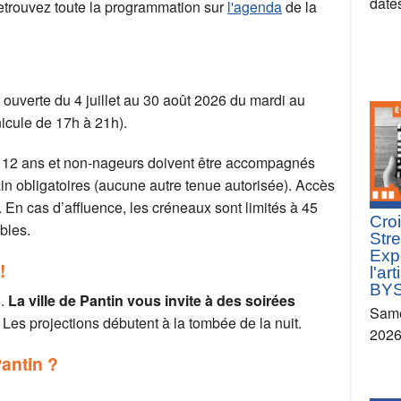
date
Retrouvez toute la programmation sur
l'agenda
de la
 ouverte du 4 juillet au 30 août 2026 du mardi au
icule de 17h à 21h).
de 12 ans et non-nageurs doivent être accompagnés
ain obligatoires (aucune autre tenue autorisée). Accès
 En cas d’affluence, les créneaux sont limités à 45
Croi
bles.
Stre
Exp
!
l'ar
BY
6.
La ville de Pantin vous invite à des soirées
Same
 Les projections débutent à la tombée de la nuit.
202
Pantin ?