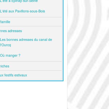
L'été à Épinay-sur-Seine
L'été aux Pavillons-sous-Bois
famille
nnes adresses
Les bonnes adresses du canal de
l'Ourcq
Où manger ?
niches
ux festifs estivaux