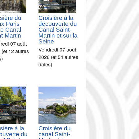
sière du
Croisière à la
ux Paris
découverte du
le Canal
Canal Saint-
t-Martin
Martin et sur la
Seine
redi 07 août
Vendredi 07 août
 (et 12 autres
2026 (et 54 autres
s)
dates)
sière à la
Croisière du
ouverte du
canal Saint-