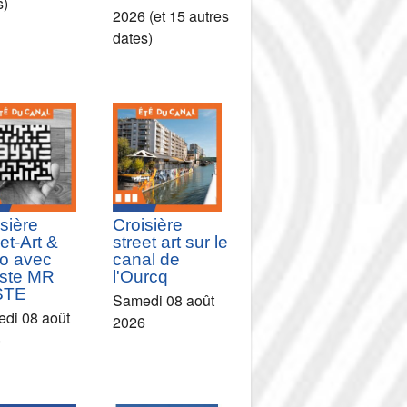
s)
2026 (et 15 autres
dates)
sière
Croisière
et-Art &
street art sur le
o avec
canal de
tiste MR
l'Ourcq
STE
Samedi 08 août
di 08 août
2026
6