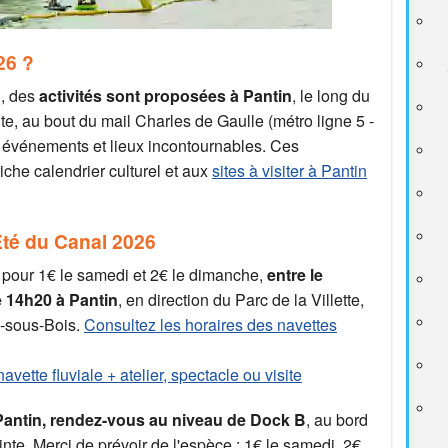
26 ?
d, des
activités sont proposées à Pantin
, le long du
te, au bout du mail Charles de Gaulle (métro ligne 5 -
s événements et lieux incontournables. Ces
iche calendrier culturel et aux
sites à visiter à Pantin
Eté du Canal 2026
pour 1€ le samedi et 2€ le dimanche,
entre le
 de 14h20 à Pantin
, en direction du Parc de la Villette,
y-sous-Bois.
Consultez les horaires des navettes
navette fluviale + atelier, spectacle ou visite
 Pantin, rendez-vous au niveau de Dock B
, au bord
inte. Merci de prévoir de l'espèce : 1€ le samedi, 2€