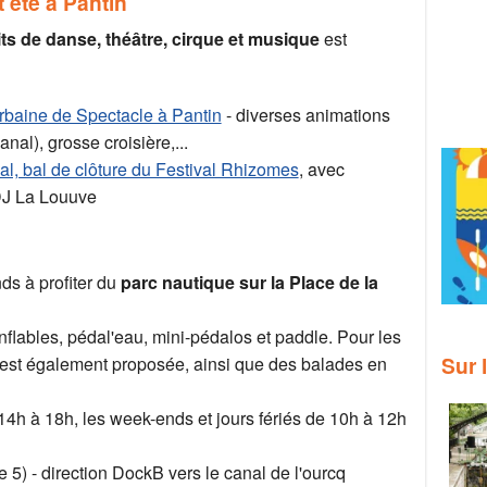
t été à Pantin
ts de danse, théâtre, cirque et musique
est
rbaine de Spectacle à Pantin
- diverses animations
anal), grosse croisière,...
l, bal de clôture du Festival Rhizomes
, avec
 DJ La Louuve
nds à profiter du
parc nautique sur la Place de la
flables, pédal'eau, mini-pédalos et paddle. Pour les
Sur 
est également proposée, ainsi que des balades en
 14h à 18h, les week-ends et jours fériés de 10h à 12h
e 5) - direction DockB vers le canal de l'ourcq