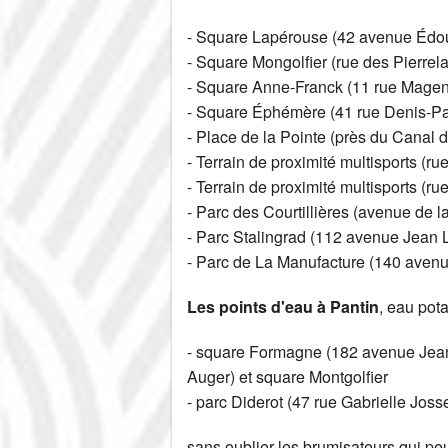
- Square Lapérouse (42 avenue Édou
- Square Mongolfier (rue des Pierrela
- Square Anne-Franck (11 rue Magen
- Square Éphémère (41 rue Denis-Pa
- Place de la Pointe (près du Canal d
- Terrain de proximité multisports (r
- Terrain de proximité multisports (r
- Parc des Courtillières (avenue de l
- Parc Stalingrad (112 avenue Jean L
- Parc de La Manufacture (140 avenu
Les points d'eau à Pantin
, eau pota
- square Formagne (182 avenue Jean 
Auger) et square Montgolfier
- parc Diderot (47 rue Gabrielle Joss
sans oublier les brumisateurs qui peu