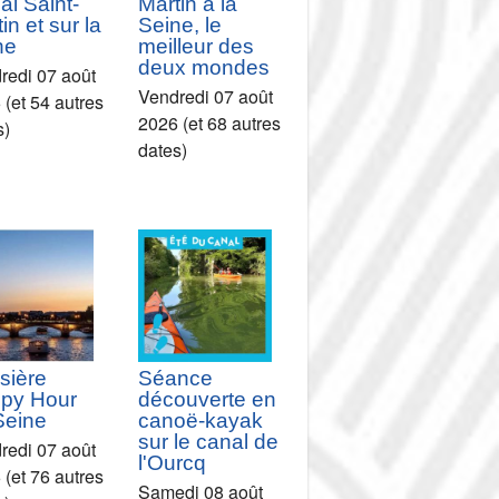
al Saint-
Martin à la
in et sur la
Seine, le
ne
meilleur des
deux mondes
redi 07 août
Vendredi 07 août
 (et 54 autres
2026 (et 68 autres
s)
dates)
sière
Séance
py Hour
découverte en
Seine
canoë-kayak
sur le canal de
redi 07 août
l'Ourcq
 (et 76 autres
Samedi 08 août