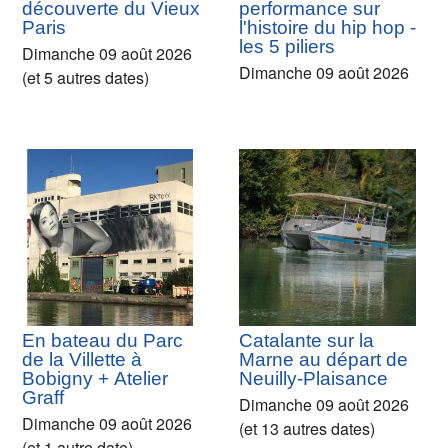
découverte du Vieux
performance sur
Paris
l'histoire du hip hop -
les 5 piliers
Dimanche 09 août 2026
Dimanche 09 août 2026
(et 5 autres dates)
En bateau du Parc
Catalante sur la
de la Villette à
Marne au départ de
Bobigny + Atelier
Neuilly-Plaisance
Graff
Dimanche 09 août 2026
Dimanche 09 août 2026
(et 13 autres dates)
(et 1 autre date)