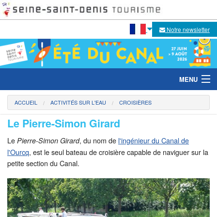
Notre newsletter
MENU
ACCUEIL
ACTIVITÉS SUR L'EAU
CROISIÈRES
Le Pierre-Simon Girard
Le festival
Le
, du nom de
l'ingénieur du Canal de
Pierre-Simon Girard
Temps forts 2026
l'Ourcq
, est le seul bateau de croisière capable de naviguer sur la
petite section du Canal.
Activités sur l'eau
Activités sur les berges
Escales