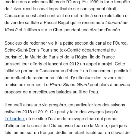
modèle des anciennes flûtes de l'Ourcq. En 1999 la forte tempête
de l'hiver rend le canal impraticable sur son segment étroit.
Canauxrama est ainsi contraint de mettre fin à son exploitation et
de vendre sa flûte à Pascal Ragot qui le renommera
Léonard de
et l'utilisera sur le Cher, pendant une dizaine d'année.
Vinci 2
Soucieux de redonner vie à la petite section du canal de l’Ourcq,
Seine-Saint-Denis Tourisme (ex-Comité départemental du
tourisme), la Mairie de Paris et de la Région Île de France
unissent leur efforts et lancent en 2012 un appel à projet. Cette
initiative permet à Canauxrama d’obtenir un financement public lui
permettant de racheter sa flûte et d’y effectuer des travaux de
remise aux normes. Le
peut alors à nouveau
Pierre-Simon Girard
proposer de merveilleuses balades au fil de l’eau.
Il connaît alors une vie prospère, en particulier lors des saisons
estivales 2018 et 2019. On peut y faire des voyages jusqu'à
Trilbardou
, où se situe l'usine de relevage d'eau qui permet
d'alimenter le canal de l'Ourcq avec l'eau de la Marne, quelques
fois même, sur un tronçon dédié, en étant tracté par un cheval de