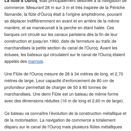
, était principalement destinée à la navigation de
La flûte d’Ourcq
commerce. Mesurant 28 m sur 3 m et très inspirée de la Péniche
flamande, la flûte d'Ourcq était à l'origine amphidrome, pouvant
se déplacer indifféremment en avant et en arrière de la même
manière, et se manœuvrait à la perche en étant halée. Ces
barques ont circulé sur les canaux parisiens dès la fin de leur
construction et jusqu'en 1960, date de fermeture au trafic de
marchandises la petite section du canal de l'Ourcq. Avant les
écluses, les bateaux qui circulaient sur le canal de l'Ourcq étaient
appelés des
marnois
.
Une Flûte de l'Ourcq mesure de 28 à 34 mètres de long, et 2,70
mètres de large. Leur capacité d'enfoncement de 80 cm de
profondeur permettait de charger de 50 à 80 tonnes de
marchandises. Une demi Flûte est un bateau de même forme
avec des dimensions réduites (16 m de long et 2,60 m de large).
Ce bateau va connaître l’évolution de la construction métallique et
de la motorisation. La navigation de commerce a totalement
disparu sur le canal de l'Ourcq mais plusieurs flûtes métalliques