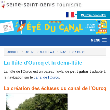
Notre newsletter
MENU
ACCUEIL
ACTIVITÉS SUR L'EAU
NAVETTES 1 OU 2€
La flûte d'Ourcq et la demi-flûte
Le festival
La flûte de l'Ourcq est un bateau fluvial de
adapté à
petit gabarit
Temps forts 2026
la navigation sur le
canal de l'Ourcq
.
Activités sur l'eau
La création des écluses du canal de l'Ourcq
Activités sur les berges
Escales