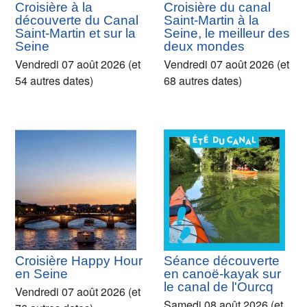
Croisière à la
Croisière du canal
découverte du Canal
Saint-Martin à la
Saint-Martin et sur la
Seine, le meilleur des
Seine
deux mondes
Vendredi 07 août 2026 (et
Vendredi 07 août 2026 (et
54 autres dates)
68 autres dates)
Croisière Happy Hour
Séance découverte
en Seine
en canoë-kayak sur
le canal de l'Ourcq
Vendredi 07 août 2026 (et
Samedi 08 août 2026 (et