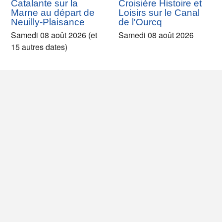
Catalante sur la
Croisière Histoire et
Marne au départ de
Loisirs sur le Canal
Neuilly-Plaisance
de l'Ourcq
Samedi 08 août 2026 (et
Samedi 08 août 2026
15 autres dates)
En bateau du Parc
En bateau du Parc
de la Villette à Pantin
de la Villette +
+ balade street-art
baignade à Pantin
Samedi 08 août 2026 (et 1
Samedi 08 août 2026 (et 7
autre date)
autres dates)