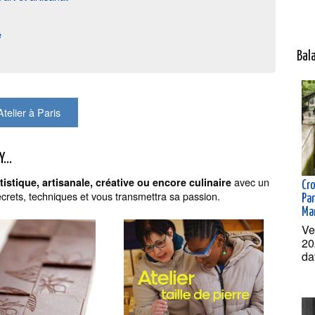
e
Bal
Atelier à Paris
...
avec un
tistique, artisanale, créative ou encore culinaire
Cr
crets, techniques et vous transmettra sa passion.
Par
Ma
Ve
20
da