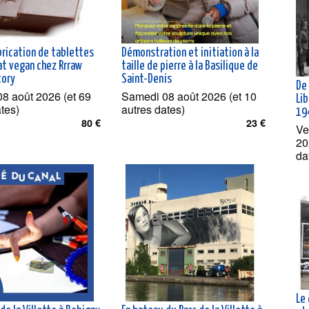
brication de tablettes
Démonstration et initiation à la
at vegan chez Rrraw
taille de pierre à la Basilique de
tory
Saint-Denis
De 
8 août 2026 (et 69
Samedi 08 août 2026 (et 10
Lib
ates)
autres dates)
19
80 €
23 €
Ve
20
da
Le 