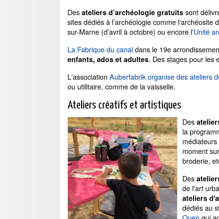
Des
sont délivr
ateliers d’archéologie gratuits
sites dédiés à l’archéologie comme l'archéosite d
sur-Marne (d’avril à octobre) ou encore l
'Unité a
La Fabrique du canal
dans le 19e arrondissemen
. Des stages pour les 
enfants, ados et adultes
L'association
Auberfabrik organise des ateliers 
ou utilitaire, comme de la vaisselle.
Ateliers créatifs et artistiques
Des
atelier
la programm
médiateurs
moment sur 
broderie, et
Des
atelier
de l'art urb
ateliers d'
dédiés au 
Ouen
qui ac