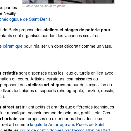
Atelier de sculpture de pierre
és par les
e Neuilly-
rchéologique de Saint-Denis
.
t de Paris propose des
ateliers et stages de poterie pour
enfants sont organisés pendant les vacances scolaires.
de céramique
pour réaliser un objet décoratif comme un vase,
sont dispensés dans les lieux culturels en lien avec
s créatifs
ation en cours. Artistes, curateurs, commissaires ou
 proposent des
autour de l’exposition du
ateliers artistiques
divers techniques et supports (photographie, fanzine, dessin,
c.).
initient petits et grands aux différentes techniques
s street art
ain : mosaïque, pochoir, bombe de peinture, graffiti, etc. Ces
sont proposés en extérieur ou dans des lieux
art urbain
street art comme
la galerie Amarrage aux Puces de Saint-
cueille les
cours de graffiti donnés par l'association Graffart
.