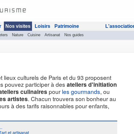
r
Nos visites
Loisirs
Patrimoine
L'associatio
eters
Nature
Cuisine
Artisanat
Nos guides
et lieux culturels de Paris et du 93 proposent
us pouvez participer à des
ateliers d'initiation
ateliers culinaires
pour
les gourmands
, ou
es artistes
. Chacun trouvera son bonheur au
cours à des tarifs raisonnables pour enfants,
..
'art et artisanat