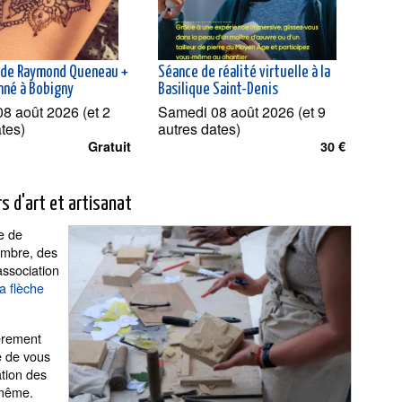
 de Raymond Queneau +
Séance de réalité virtuelle à la
nné à Bobigny
Basilique Saint-Denis
8 août 2026 (et 2
Samedi 08 août 2026 (et 9
ates)
autres dates)
Gratuit
30 €
s d'art et artisanat
re de
tembre, des
association
a flèche
èrement
e de vous
ation des
-même.