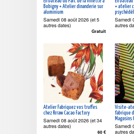
En bateau du Parc de la Villette à
En bateau 
Bobigny + Atelier dinanderie sur
+ atelier 
aluminium
psychédé
Samedi 08 août 2026 (et 5
Samedi 0
autres dates)
autres d
Gratuit
Atelier Fabriquez vos truffes
Visite-ate
chez Rrraw Cacao Factory
fabrique d
Magasins 
Samedi 08 août 2026 (et 34
autres dates)
Samedi 0
autres d
60 €