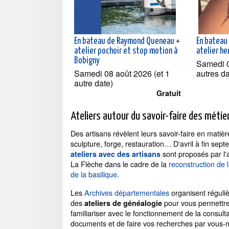
En bateau de Raymond Queneau +
En bateau
atelier pochoir et stop motion à
atelier he
Bobigny
Samedi 0
Samedi 08 août 2026 (et 1
autres d
autre date)
Gratuit
Ateliers autour du savoir-faire des métier
Des artisans révèlent leurs savoir-faire en matiè
sculpture, forge, restauration… D'avril à fin sep
sont proposés par l'
ateliers
avec des artisans
La Flèche dans le cadre de la
reconstruction de l
de la basilique
.
Les
Archives départementales
organisent réguli
des
pour vous permettr
ateliers de généalogie
familiariser avec le fonctionnement de la consult
documents et de faire vos recherches par vous