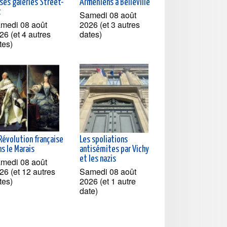
ses galeries Street-
Arméniens à Belleville
t
Samedi 08 août
medi 08 août
2026 (et 3 autres
26 (et 4 autres
dates)
tes)
Révolution française
Les spoliations
s le Marais
antisémites par Vichy
et les nazis
medi 08 août
26 (et 12 autres
Samedi 08 août
tes)
2026 (et 1 autre
date)