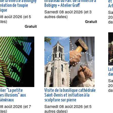
de la Villette à Bobigny
En bateau du Parc de la Villette à
et 
création de toupie
Bobigny + Atelier Graff
Ar
lique
Samedi 08 août 2026 (et 3
Sa
8 août 2026 (et 5
autres dates)
20
ates)
da
Gratuit
Gratuit
La 
dan
Sa
20
da
lier "La petite
Visite de la basilique cathédrale
es illusions" aux
Saint-Denis et initiation à la
Généraux
sculpture sur pierre
8 août 2026 (et 7
Samedi 08 août 2026 (et 5
ates)
autres dates)