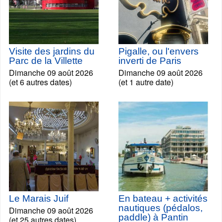
Visite des jardins du
Pigalle, ou l'envers
Parc de la Villette
inverti de Paris
Dimanche 09 août 2026
Dimanche 09 août 2026
(et 6 autres dates)
(et 1 autre date)
Le Marais Juif
En bateau + activités
nautiques (pédalos,
Dimanche 09 août 2026
paddle) à Pantin
(et 25 autres dates)