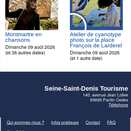
Montmartre en
Atelier de cyanotype
chansons
photo sur la place
François de Larderel
Dimanche 09 août 2026
(et 36 autres dates)
Dimanche 09 août 2026
(et 1 autre date)
Seine-Saint-Denis Tourisme
140, avenue Jean Lolive
93695 Pantin Cedex
Téléphone
Qui sommes-nous ?
Infos pratiques
Contact
FAQ