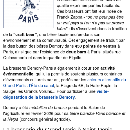
qualité exprimée par les habitants.
Ces brasseurs ont fait leur l'idée de
Franck Zappa - "
on ne peut pas être
un vrai pays si l'on n'a pas sa propre
" : ils s'inscrivent dans la tradition
bière
de la
, une bière locale ancrée dans son
"craft beer"
environnement et sa communauté. Cet engagement se traduit par
la distribution des bières Demory dans
à
450 points de ventes
Paris, ainsi que par l'existence de
à Paris, situés rue
deux bars
Quincampoix et dans le quartier de Pigalle.
La brasserie Demory-Paris a également à cœur son
activité
, qui lui a permis de soutenir plusieurs centaines
événementielle
d'événements culturels par an, portés par les
acteurs alternatifs du
Grand Paris
:
l'Été du canal
, la Plage du 6B, la Halle Papin, la
Sauge, les Grands Voisins... Pour participer à une
visite-
dégustation de la brasserie Demory
.
Demory a été
pendant le Salon de
médaillée de bronze
l'agriculture en février 2026 pour sa
bière blanche Paris blanche et
(concours général agricole).
la Neipa
La brasserie du Grand Paris à Saint-Denis