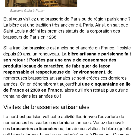
Brasserie Gallia à Pantin
Et si vous visitiez une brasserie de Paris ou de région parisienne ?
La bière est une tradition très ancienne à Paris. Ainsi, on sait que
Saint Louis a défini les premiers statuts de la corporation des
brasseurs de Paris en 1268.
Si la tradition brassicole est ancienne et ancrée en France, il existe
depuis 20 ans, un renouveau.
La bière artisanale parisienne fait
son retour ! Portées par une envie de consommer des
produits locaux de caractère, de fabriquer de façon
, de
responsable et respectueuse de l'environnement
nombreuses brasseries artisanales se sont créées ces dernières
années. On en dénombrerait aujourd'hui
une cinquantaine en Ile
, alors qu'il n'en restait plus qu'une
de France et 2300 en France
trentaine dans les années 80 !
Visites de brasseries artisanales
Le nord-est parisien voit cette activité fleurir avec l'ouverture de
nombreuses brasseries ces dernières années. Venez découvrir
ces
où, lors de ces visites, la bière (qu'elle
bra
sseries artisanales
soit blonde, brune, blanche ou ambrée) sera à l'honneur. On vous