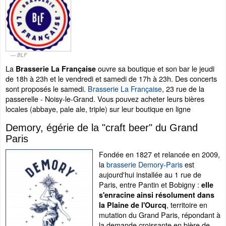
BLF
La
ouvre sa boutique et son bar le jeudi
Brasserie La Française
de 18h à 23h et le vendredi et samedi de 17h à 23h. Des concerts
sont proposés le samedi.
Brasserie La Française
, 23 rue de la
passerelle - Noisy-le-Grand. Vous pouvez acheter leurs bières
locales (abbaye, pale ale, triple) sur leur boutique en ligne
Demory, égérie de la "craft beer" du Grand
Paris
Fondée en 1827 et relancée en 2009,
la
brasserie Demory-Paris
est
aujourd'hui installée au 1 rue de
Paris, entre Pantin et Bobigny :
elle
s'enracine ainsi résolument dans
, territoire en
la Plaine de l'Ourcq
mutation du Grand Paris, répondant à
la demande croissante en bière de