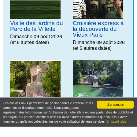
Visite des jardins du
Croisière express à
Parc de la Villette
la découverte du
Vieux Paris
Dimanche 09 août 2026
(et 6 autres dates)
Dimanche 09 août 2026
(et 5 autres dates)
Les cookies nous permettent de personnaliser le contenu et les
J'ai compris
annonces et d'analyser notre trafic. Nous partageons
également des informations sur l'utilisation de notre site avec nos partenaires de publicité et
Les musiciens du
Découverte du
d'analyse, qui peuvent combiner celles-ci avec d'autres informations que vous leur avez
Père Lachaise
canoë kayak sur la
fournies ou qu'ils ont collectées lors de votre utilisation de leurs services.
En savoir plus
Marne - Nosyka
Dimanche 09 août 2026
(et 3 autres dates)
Dimanche 09 août 2026