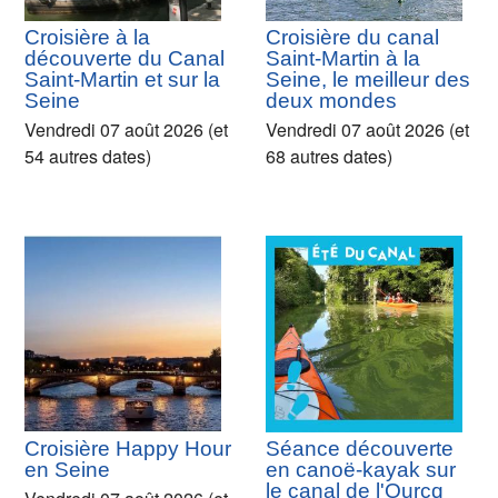
Croisière à la
Croisière du canal
découverte du Canal
Saint-Martin à la
Saint-Martin et sur la
Seine, le meilleur des
Seine
deux mondes
Vendredi 07 août 2026 (et
Vendredi 07 août 2026 (et
54 autres dates)
68 autres dates)
Croisière Happy Hour
Séance découverte
en Seine
en canoë-kayak sur
le canal de l'Ourcq