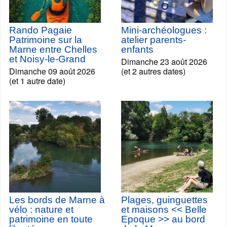
Rando Pagaie
Mini-archéologues :
Patrimoine sur la
atelier parents-
Marne entre Chelles
enfants
et Noisy-le-Grand
Dimanche 23 août 2026
Dimanche 09 août 2026
(et 2 autres dates)
(et 1 autre date)
Les bords de Marne à
Plages, guinguettes
vélo : nature et
et maisons << Belle
patrimoine en toute
Epoque >> au bord