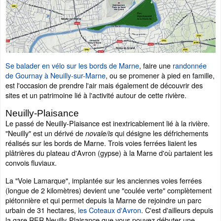
Se balader en vélo sur les bords de Marne
, faire une
randonnée
de Gournay à Neuilly-sur-Marne
, ou se promener à pied en famille,
est l'occasion de prendre l'air mais également de découvrir des
sites et un patrimoine lié à l'activité autour de cette rivière.
Neuilly-Plaisance
Le passé de Neuilly-Plaisance est inextricablement lié à la rivière.
"Neuilly" est un dérivé de
qui désigne les défrichements
novale/is
réalisés sur les bords de Marne. Trois voies ferrées liaient les
plâtrières du plateau d'Avron (gypse) à la Marne d'où partaient les
convois fluviaux.
La "Voie Lamarque", implantée sur les anciennes voies ferrées
(longue de 2 kilomètres) devient une "coulée verte" complètement
piétonnière et qui permet depuis la Marne de rejoindre un parc
urbain de 31 hectares,
les Coteaux d'Avron
. C'est d'ailleurs depuis
la gare RER Neuilly-Plaisance que vous pouvez débuter une