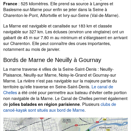
: 525 kilomètres. Elle prend sa source à Langres et
France
Baslesme-sur-Marne pour enfin se jeter dans la Seine à
Charenton-le-Pont, Alfortville et Ivry-sur-Seine (Val-de-Marne).
La Marne est navigable et canalisée sur 183 km et classée
navigable sur 327 km. Les écluses (environ une vingtaine) ont un
gabarit de 45 m sur 7.80 m au minimum et s'élargissent en arrivant
sur Charenton. Elle peut connaître des crues importantes,
notamment au mois de janvier.
Bords de Marne de Neuilly à Gournay
La marne traverse 4 villes de la Seine-Saint-Denis : Neuilly-
Plaisance, Neuilly-sur Marne, Noisy-le-Grand et Gournay-sur
Marne. La rivière n'est pas navigable sur la majeure partie du
territoire qu'elle traverse en Seine-Saint-Denis.
Le canal de
Chelles
a été créé pour permettre aux bateau d'éviter cette portion
non navigable de la Marne. Le Canal de Chelles permet également
de
. Plusieurs
clubs de
jolies balades en région parisienne
canoé-kayak sont situés aux bord de Marne
.