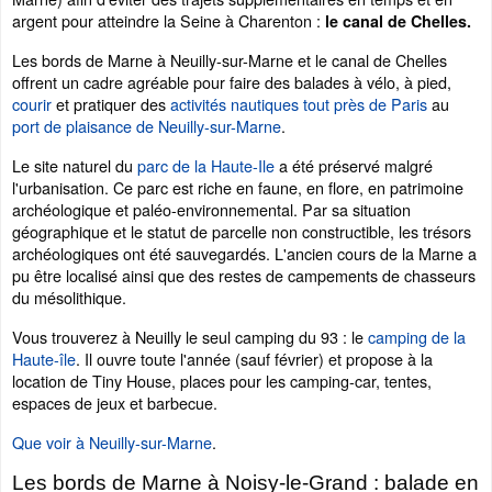
argent pour atteindre la Seine à Charenton :
le canal de Chelles.
Les bords de Marne à Neuilly-sur-Marne et le canal de Chelles
offrent un cadre agréable pour faire des balades à vélo, à pied,
courir
et pratiquer des
activités nautiques tout près de Paris
au
port de plaisance de Neuilly-sur-Marne
.
Le site naturel du
parc de la Haute-Ile
a été préservé malgré
l'urbanisation. Ce parc est riche en faune, en flore, en patrimoine
archéologique et paléo-environnemental. Par sa situation
géographique et le statut de parcelle non constructible, les trésors
archéologiques ont été sauvegardés. L'ancien cours de la Marne a
pu être localisé ainsi que des restes de campements de chasseurs
du mésolithique.
Vous trouverez à Neuilly le seul camping du 93 : le
camping de la
Haute-île
. Il ouvre toute l'année (sauf février) et propose à la
location de Tiny House, places pour les camping-car, tentes,
espaces de jeux et barbecue.
Que voir à Neuilly-sur-Marne
.
Les bords de Marne à Noisy-le-Grand : balade en