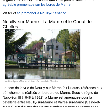
agréable promenade sur les bords de Marne
.
Visiter et
se promener à Neuilly-Plaisance
.
Neuilly-sur-Marne : La Marne et le Canal de
Chelles
Neuilly-sur-Marne, écluse du canal de Chelles
Le nom de la ville de Neuilly-sur-Marne fait lui aussi référence aux
défrichements réalisés en bordure de Marne. Sous le règne de
Napoléon III (1848 à 1862) la Marne est aménagée pour la
batellerie entre Neuilly-sur-Marne et Vaires-sur-Marne (Seine-et-
Marne) afin d'éviter des trajets supplémentaires en temps et en