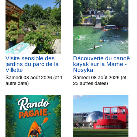
Visite sensible des
Découverte du canoë
jardins du parc de la
kayak sur la Marne -
Villette
Nosyka
Samedi 08 août 2026 (et 1
Samedi 08 août 2026 (et
autre date)
23 autres dates)