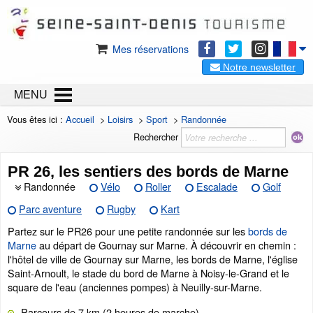
Mes réservations
Notre newsletter
MENU
Vous êtes ici :
Accueil
>
Loisirs
>
Sport
>
Randonnée
Rechercher
PR 26, les sentiers des bords de Marne
Randonnée
Vélo
Roller
Escalade
Golf
Parc aventure
Rugby
Kart
Partez sur le PR26 pour une petite randonnée sur les
bords de
Marne
au départ de Gournay sur Marne. À découvrir en chemin :
l'hôtel de ville de Gournay sur Marne, les bords de Marne, l'église
Saint-Arnoult, le stade du bord de Marne à Noisy-le-Grand et le
square de l'eau (anciennes pompes) à Neuilly-sur-Marne.
Parcours de 7 km (2 heures de marche)