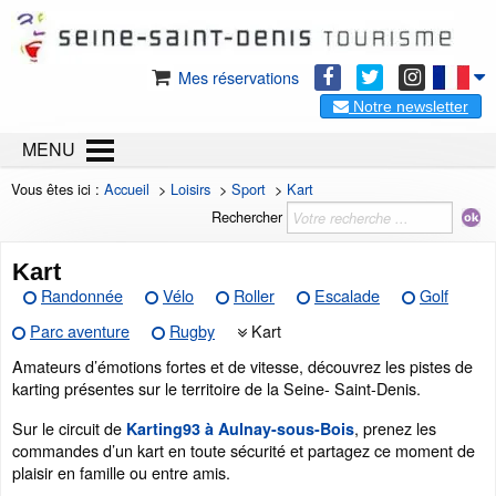
Mes réservations
Notre newsletter
MENU
Vous êtes ici :
Accueil
>
Loisirs
>
Sport
>
Kart
Rechercher
Kart
Randonnée
Vélo
Roller
Escalade
Golf
Parc aventure
Rugby
Kart
Amateurs d’émotions fortes et de vitesse, découvrez les pistes de
karting présentes sur le territoire de la Seine- Saint-Denis.
Sur le circuit de
, prenez les
Karting93 à Aulnay-sous-Bois
commandes d’un kart en toute sécurité et partagez ce moment de
plaisir en famille ou entre amis.