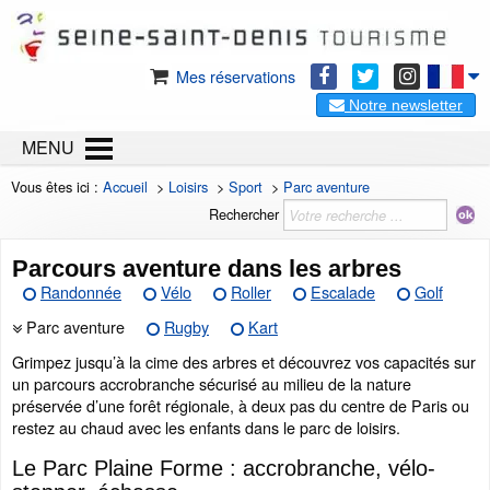
Mes réservations
Notre newsletter
MENU
Vous êtes ici :
Accueil
>
Loisirs
>
Sport
>
Parc aventure
Rechercher
Parcours aventure dans les arbres
Randonnée
Vélo
Roller
Escalade
Golf
Parc aventure
Rugby
Kart
Grimpez jusqu’à la cime des arbres et découvrez vos capacités sur
un parcours accrobranche sécurisé au milieu de la nature
préservée d’une forêt régionale, à deux pas du centre de Paris ou
restez au chaud avec les enfants dans le parc de loisirs.
Le Parc Plaine Forme : accrobranche, vélo-