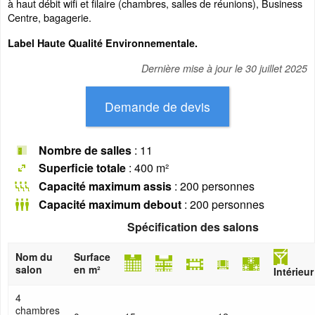
à haut débit wifi et filaire (chambres, salles de réunions), Business
Centre, bagagerie.
Label Haute Qualité Environnementale.
Dernière mise à jour le
30 juillet 2025
Nombre de salles
: 11
Superficie totale
: 400 m²
Capacité maximum assis
: 200 personnes
Capacité maximum debout
: 200 personnes
Spécification des salons
Nom du
Surface
salon
en m²
Intérieur
4
chambres