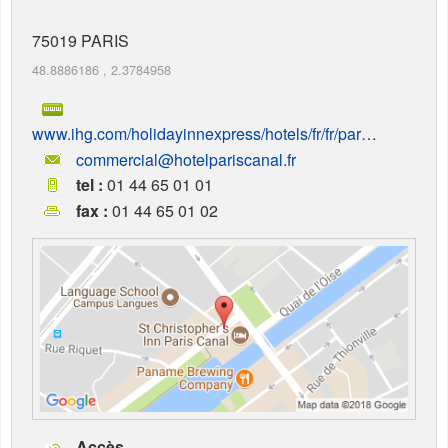
75019
PARIS
48.8886186
,
2.3784958
www.ihg.com/holidayinnexpress/hotels/fr/fr/paris/parlv/hoteldetail
commercial@hotelpariscanal.fr
tel :
01 44 65 01 01
fax :
01 44 65 01 02
Accès