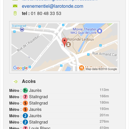
evenementiel@larotonde.com
tel :
01 80 48 33 53
Accès
:
Jaurès
113m
Métro
:
Stalingrad
166m
Métro
:
Stalingrad
180m
Métro
:
Jaurès
193m
Métro
:
Jaurès
201m
Métro
:
Stalingrad
276m
Métro
:
Louis Blanc
410m
Métro