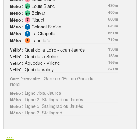
:
Louis Blanc
430m
Métro
:
Bolivar
480m
Métro
:
Riquet
600m
Métro
:
Colonel Fabien
643m
Métro
:
La Chapelle
661m
Métro
:
Laumière
712m
Métro
: Quai de la Loire - Jean Jaurès
130m
Vélib'
: Quai de la Seine
153m
Vélib'
: Aqueduc - Villette
166m
Vélib'
: Quai de Valmy
241m
Vélib'
: Gare de l'Est ou Gare du
Gare ferroviaire
Nord
: Ligne 7bis, Jaurès
Métro
: Ligne 2, Stalingrad ou Jaurès
Métro
: Ligne 5, Stalingrad ou Jaurès
Métro
: Ligne 7, Stalingrad
Métro