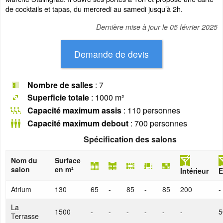
de cocktails et tapas, du mercredi au samedi jusqu’à 2h.
Dernière mise à jour le
05 février 2025
Nombre de salles
: 7
Superficie totale
: 1000 m²
Capacité maximum assis
: 110 personnes
Capacité maximum debout
: 700 personnes
Spécification des salons
Nom du
Surface
salon
en m²
Intérieur
E
Atrium
130
65
-
85
-
85
200
-
La
1500
-
-
-
-
-
-
5
Terrasse