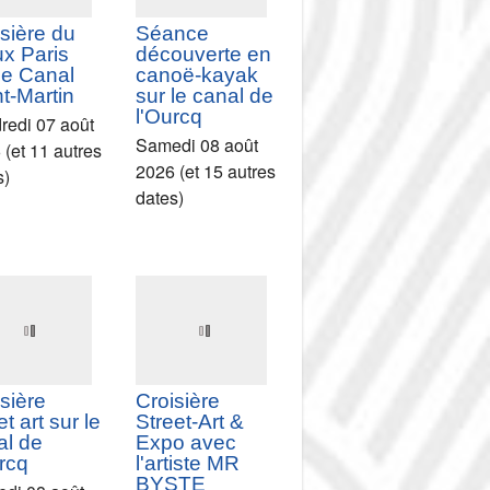
leur des
2026 (et 78 autres
x mondes
dates)
i 06 août
 (et 69 autres
s)
sière du
Séance
ux Paris
découverte en
le Canal
canoë-kayak
t-Martin
sur le canal de
l'Ourcq
redi 07 août
Samedi 08 août
 (et 11 autres
2026 (et 15 autres
s)
dates)