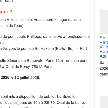
e l'eau)
Cat
nger ?
la 
dép
 la Villette, cet été. Vous pourrez nager dans la
Neui
lité de l'eau) :
Pla
Same
ed du pont Louis-Philippe, dans le IVe arrondissement
2026
ris
date
elle
, vers le pont de Bir-Hakeim (Paris 15e) - 4 Port
lle Simone de Beauvoir - Paris 12e) - entre le pont
183w Quai de Bercy, 75012 Paris
026 le 12 juillet
2026.
sont mis à disposition du public : La Buvette
En 
le, tous les jours de 10h à 23h30, Quai de la Loire,
Parc
Vill