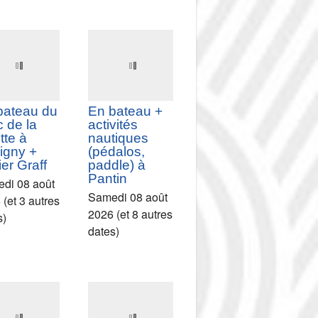
alante sur
En bateau du
Marne au
Parc de la
art de
Villette à
lly-
Bobigny +
isance
Atelier
dinanderie sur
di 08 août
aluminium
 (et 15 autres
Samedi 08 août
s)
2026 (et 5 autres
dates)
bateau du
En bateau +
 de la
activités
ette à
nautiques