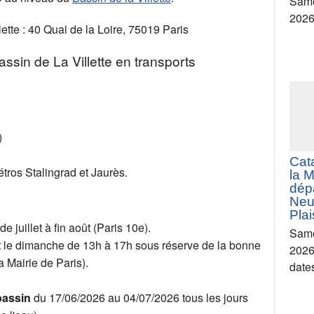
ette : 40 Quai de la Loire, 75019 Paris
ssin de La Villette en transports
Croi
stre
)
can
l'Ou
étros Stalingrad et Jaurès.
Same
202
de juillet à fin août (Paris 10e).
t le dimanche de 13h à 17h sous réserve de la bonne
la Mairie de Paris).
 bassin
du 17/06/2026 au 04/07/2026 tous les jours