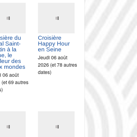
sière à la
Croisière à la
ouverte du
découverte du
al Saint-
Canal Saint-
in et sur la
Martin et sur la
ne
Seine
i 06 août
Jeudi 06 août
 (et 55 autres
2026 (et 55 autres
s)
dates)
sière du
Croisière
l Saint-
Happy Hour
in à la
en Seine
e, le
Jeudi 06 août