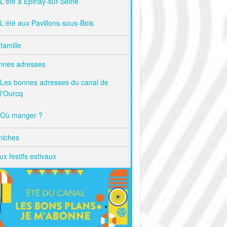
L'été à Épinay-sur-Seine
L'été aux Pavillons-sous-Bois
famille
nnes adresses
Les bonnes adresses du canal de
l'Ourcq
Où manger ?
niches
ux festifs estivaux