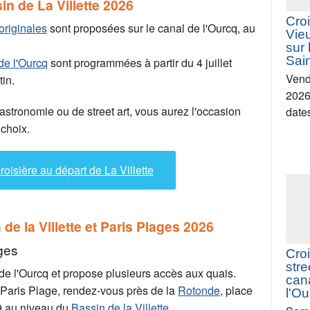
meil
in de La Villette 2026
deu
originales
sont proposées sur le canal de l'Ourcq, au
Jeud
2026
 de l'Ourcq
sont programmées à partir du 4 juillet
date
in.
astronomie ou de street art, vous aurez l'occasion
 choix.
oisière au départ de La Villette
Croi
Vie
sur 
e la Villette et Paris Plages 2026
Sain
ges
Vend
2026
 de l'Ourcq et propose plusieurs accès aux quais.
date
e Paris Plage, rendez-vous près de la
Rotonde
, place
19 au niveau du
Bassin de la Villette
.