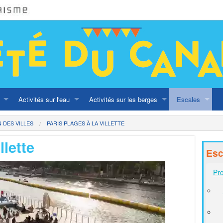
Activités sur l'eau
Activités sur les berges
Escales
Naviguer sur les canaux
Balade au fil des canaux
Programmation d
DES VILLES
PARIS PLAGES À LA VILLETTE
llette
Navettes 1 ou 2€
A vélo
En famille
Esc
ritage olympique
Croisières
Street Art
Bonnes adress
Pro
Ateliers
Péniches
Lieux festifs es