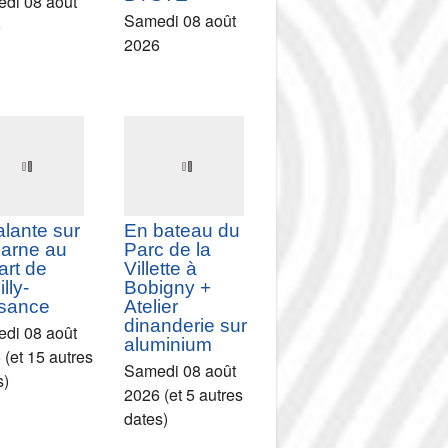
sière
Croisière
et art sur le
Street-Art &
al de
Expo avec
rcq
l'artiste MR
BYSTE
di 08 août
Samedi 08 août
6
2026