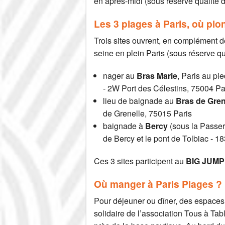
en après-midi (sous réserve qualité d
Les 3 plages à Paris, où plo
Trois sites ouvrent, en complément de
seine en plein Paris (sous réserve qua
nager au
Bras Marie
, Paris au pi
- 2W Port des Célestins, 75004 Pa
lieu de baignade au
Bras de Gren
de Grenelle, 75015 Paris
baignade à
Bercy
(sous la Passere
de Bercy et le pont de Tolbiac - 
Ces 3 sites participent au
BIG JUMP 2
Où manger à Paris Plages ?
Pour déjeuner ou dîner, des espaces 
solidaire de l’association Tous à Tab