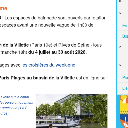
mme
6
! Les espaces de baignade sont ouverts par rotation
s espaces avant une nouvelle vague de 1h30 de
En 
Bo
 de la Villette
(Paris 19e) et Rives de Seine - tous
 dimanche 18h)
du 4 juillet au 30 août 2026.
lages avec
les croisières du week-end
.
aris Plages au bassin de la Villette
est en ligne sur
Pé
Lie
avette sur le canal
de l'ourcq uniquement
le week-end (1 à 2
euros)