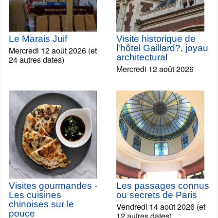
Le Marais Juif
Visite historique de
l'hôtel Gaillard?, joyau
Mercredi 12 août 2026 (et
architectural
24 autres dates)
Mercredi 12 août 2026
Visites gourmandes -
Les passages connus
Les cuisines
ou secrets de Paris
chinoises sur le
Vendredi 14 août 2026 (et
pouce
12 autres dates)