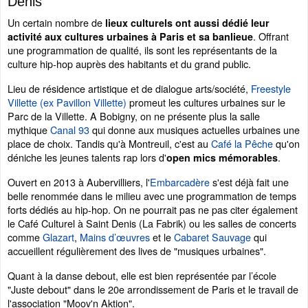
Denis
Un certain nombre de
lieux culturels ont aussi dédié leur
. Offrant
activité aux cultures urbaines à Paris et sa banlieue
une programmation de qualité, ils sont les représentants de la
culture hip-hop auprès des habitants et du grand public.
Lieu de résidence artistique et de dialogue arts/société,
Freestyle
Villette (ex Pavillon Villette)
promeut les cultures urbaines sur le
Parc de la Villette. A Bobigny, on ne présente plus la salle
mythique
Canal 93
qui donne aux musiques actuelles urbaines une
place de choix. Tandis qu'à Montreuil, c'est au
Café la Pêche
qu'on
déniche les jeunes talents rap lors d'
.
open mics mémorables
Ouvert en 2013 à Aubervilliers, l'
Embarcadère
s'est déjà fait une
belle renommée dans le milieu avec une programmation de temps
forts dédiés au hip-hop. On ne pourrait pas ne pas citer également
le Café Culturel à Saint Denis (La Fabrik) ou les salles de concerts
comme
Glazart
,
Mains d’œuvres
et le
Cabaret Sauvage
qui
accueillent régulièrement des lives de "musiques urbaines".
Quant à la danse debout, elle est bien représentée par l’école
"Juste debout" dans le 20e arrondissement de Paris et le travail de
l'association "Moov'n Aktion".