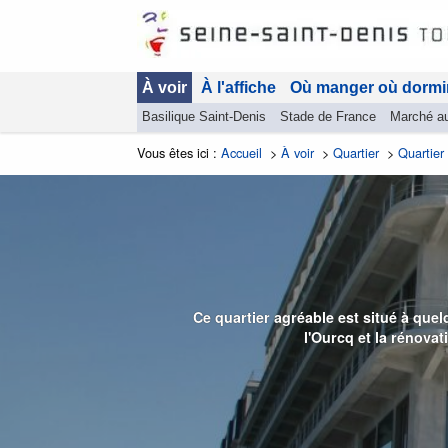
À voir
À l'affiche
Où manger où dormi
Basilique Saint-Denis
Stade de France
Marché a
Vous êtes ici :
Accueil
>
À voir
>
Quartier
>
Quartier 
Ce quartier agréable est situé à que
l'Ourcq et la rénova