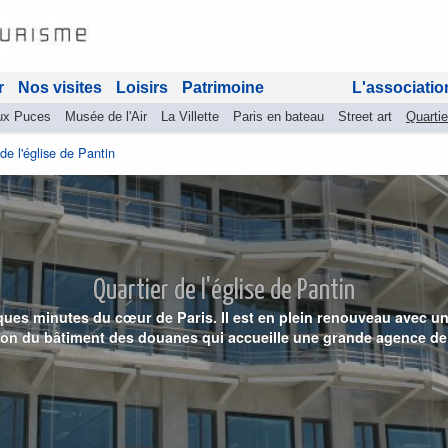
r
Nos visites
Loisirs
Patrimoine
L'associatio
ux Puces
Musée de l'Air
La Villette
Paris en bateau
Street art
Quartie
de l'église de Pantin
Quartier de l'église de Pantin
lques minutes du cœur de Paris. Il est en plein renouveau avec u
tion du bâtiment des douanes qui accueille une grande agence de 