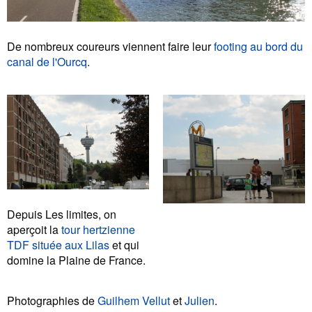
De nombreux coureurs viennent faire leur
footing au bord du
canal de l'Ourcq
.
Depuis Les limites, on
aperçoit la
tour hertzienne
TDF située aux Lilas
et qui
domine la Plaine de France.
Photographies de
Guilhem Vellut
et
Julien
.