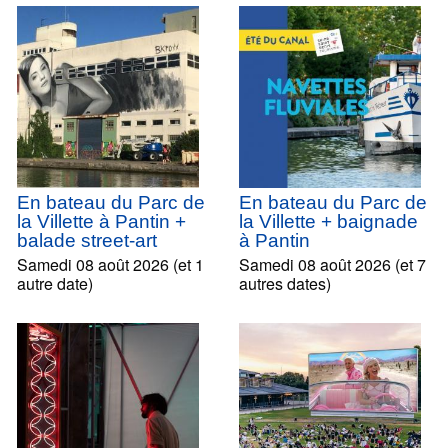
En bateau du Parc de
En bateau du Parc de
la Villette à Pantin +
la Villette + baignade
balade street-art
à Pantin
Samedi 08 août 2026 (et 1
Samedi 08 août 2026 (et 7
autre date)
autres dates)