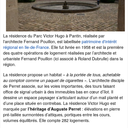
La résidence du Parc Victor Hugo à Pantin, réalisée par
l'architecte Fernand Pouillon, est labellisée
patrimoine d'intérêt
régional en Ile-de-France
. Elle fut livrée en 1958 et est la première
des quatre opérations de logement réalisées par l’architecte et
urbaniste Fernand Pouillon (ici associé à Roland Dubrulle) dans la
région.
La résidence propose un habitat
« à la portée de tous, achetable
L'architecte disciple
au comptoir comme un paquet de cigarettes ».
de Perret associe, sur les voies importantes, des tours faisant
office de signal urbain à des immeubles bas en cœur d’îlot. Il
dessine un espace paysager s’articulant autour d’un mail planté et
d’une place située en contrebas. La résidence Victor Hugo est
marquée par
: élévations en pierre
l’héritage d’Auguste Perret
pré-taillée surmontées d’attiques, portiques entre les cours,
volumes équilibrés. Elle compte 282 logements.