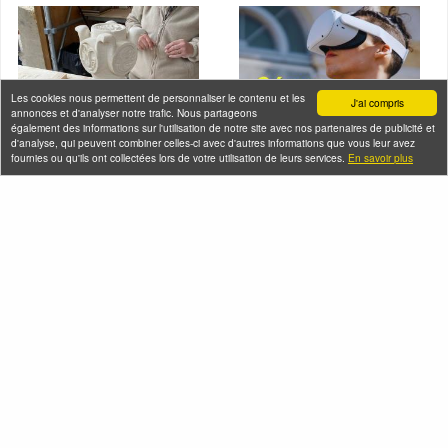
Les cookies nous permettent de personnaliser le contenu et les
J'ai compris
annonces et d'analyser notre trafic. Nous partageons
également des informations sur l'utilisation de notre site avec nos partenaires de publicité et
d'analyse, qui peuvent combiner celles-ci avec d'autres informations que vous leur avez
fournies ou qu'ils ont collectées lors de votre utilisation de leurs services.
En savoir plus
Visite-conférence de
Séance de réalité
la Nécropole royale
virtuelle à la Basilique
de la basilique
Saint-Denis
cathédrale Saint-
Dimanche 09 août 2026
Denis
(et 8 autres dates)
Dimanche 09 août 2026
(et 6 autres dates)