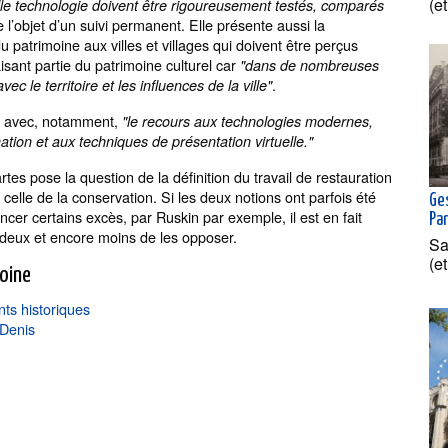
(e
lle technologie doivent être rigoureusement testés, comparés
e l’objet d’un suivi permanent. Elle présente aussi la
 patrimoine aux villes et villages qui doivent être perçus
isant partie du patrimoine culturel car
"dans de nombreuses
.
c le territoire et les influences de la ville"
ée avec, notamment,
"le recours aux technologies modernes,
ion et aux techniques de présentation virtuelle."
tes pose la question de la définition du travail de restauration
 celle de la conservation. Si les deux notions ont parfois été
Ge
ncer certains excès, par Ruskin par exemple, il est en fait
Par
es deux et encore moins de les opposer.
Sa
(e
moine
nts historiques
-Denis