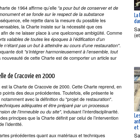
Charte de 1964 affirme qu’elle
"a pour but de conserver et de
u monument et se fonde sur le respect de la substance
La 
nséquence, elle rejette dans la mesure du possible les
dan
spensables, la Charte insiste sur la nécessité que ces
Sa
s afin de ne laisser place à une quelconque ambigüité. Comme
(e
rts valables de toutes les époques à l’édification d’un
.
e n’étant pas un but à atteindre au cours d’une restauration"
nquante doit
"s’intégrer harmonieusement à l’ensemble, tout
la nouveauté de cette Charte est de comporter un article sur
elle de Cracovie en 2000
i, est la Charte de Cracovie de 2000. Cette Charte reprend, en
e points des deux précédentes. Toutefois, elle présente le
notamment avec la définition du "projet de restauration".
s techniques adéquates et être préparé par un processus
, induisant l’interdisciplinarité.
nsion de l'immeuble ou du site"
Le
 des principes que la Charte définit par celui de l’intervention
an
e l’identité.
et 
Sa
artes précédentes quant aux matériaux et techniques