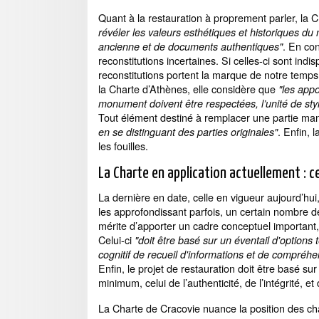
Quant à la restauration à proprement parler, la 
révéler les valeurs esthétiques et historiques d
. En co
ancienne et de documents authentiques"
reconstitutions incertaines. Si celles-ci sont indi
reconstitutions portent la marque de notre temp
la Charte d’Athènes, elle considère que
"les appo
monument doivent être respectées, l’unité de styl
Tout élément destiné à remplacer une partie ma
. Enfin, 
en se distinguant des parties originales"
les fouilles.
La Charte en application actuellement : c
La dernière en date, celle en vigueur aujourd’hu
les approfondissant parfois, un certain nombre d
mérite d’apporter un cadre conceptuel important, 
Celui-ci
"doit être basé sur un éventail d'option
cognitif de recueil d'informations et de compréhe
Enfin, le projet de restauration doit être basé sur
minimum, celui de l’authenticité, de l’intégrité, et d
La Charte de Cracovie nuance la position des ch