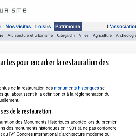
r
Nos visites
Loisirs
Patrimoine
L'associatio
re
Architecture et urbanisme
Cité-jardin
Villes
Agriculture
Archéologi
hartes pour encadrer la restauration des
confus de la restauration des
monuments historiques
se
s qui aboutissent à la définition et à la réglementation du
tuellement.
ases de la restauration
tauration des Monuments Historiques adoptée lors du premier
ciens des monuments historiques en 1931 (à ne pas confondre
e
t du IV
Congrès international d’architecture moderne qui