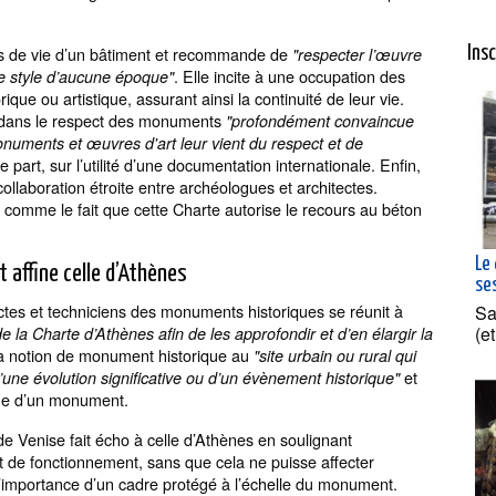
ses de vie d’un bâtiment et recommande de
"respecter l’œuvre
Ins
. Elle incite à une occupation des
 le style d’aucune époque"
ue ou artistique, assurant ainsi la continuité de leur vie.
ion dans le respect des monuments
"profondément convaincue
numents et œuvres d'art leur vient du respect et de
e part, sur l’utilité d’une documentation internationale. Enfin,
ollaboration étroite entre archéologues et architectes.
omme le fait que cette Charte autorise le recours au béton
Le 
 affine celle d’Athènes
se
ctes et techniciens des monuments historiques se réunit à
Sa
(e
e la Charte d’Athènes afin de les approfondir et d’en élargir la
 la notion de monument historique au
"site urbain ou rural qui
et
d’une évolution significative ou d’un évènement historique"
tique d’un monument.
de Venise fait écho à celle d’Athènes en soulignant
 de fonctionnement, sans que cela ne puisse affecter
 l’importance d’un cadre protégé à l’échelle du monument.