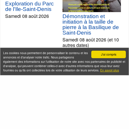
Exploration du Parc
de l'Ile-Saint-Denis
Samedi 08 août 2026
Démonstration et
initiation à la taille de
pierre à la Basilique de
Saint-Denis
Samedi 08 août 2026 (et 10
autres dates)
Les cookies nous permettent de personnaliser le contenu et les
J'ai compris
annonces et d'analyser notre trafic. Nous partageons
également des informations sur l'utilisation de notre site avec nos partenaires de publicité et
d'analyse, qui peuvent combiner celles-ci avec d'autres informations que vous leur avez
fournies ou qu'ils ont collectées lors de votre utilisation de leurs services.
En savoir plus
La Révolution
française dans le
Marais
Les spoliations
Samedi 08 août 2026
antisémites par Vichy et