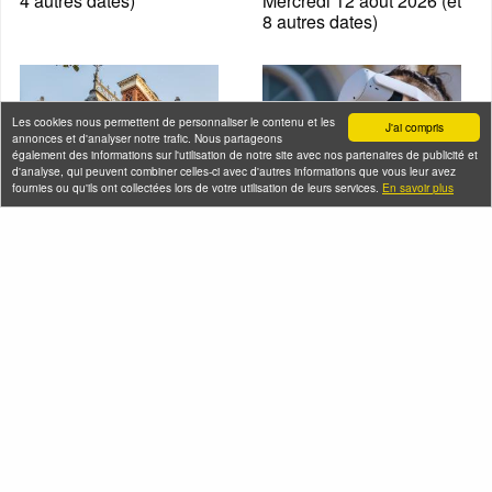
4 autres dates)
Mercredi 12 août 2026 (et
8 autres dates)
Les cookies nous permettent de personnaliser le contenu et les
J'ai compris
annonces et d'analyser notre trafic. Nous partageons
également des informations sur l'utilisation de notre site avec nos partenaires de publicité et
d'analyse, qui peuvent combiner celles-ci avec d'autres informations que vous leur avez
fournies ou qu'ils ont collectées lors de votre utilisation de leurs services.
En savoir plus
Visite historique de
Séance de réalité
l'hôtel Gaillard?, joyau
virtuelle à la Basilique
architectural
Saint-Denis
Mercredi 12 août 2026
Mercredi 12 août 2026 (et
7 autres dates)
Seine-Saint-Denis Tourisme