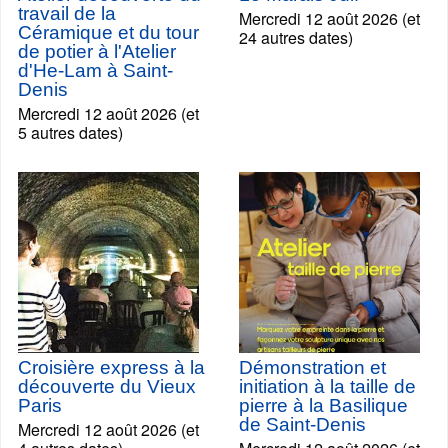
travail de la
Mercredi 12 août 2026 (et
Céramique et du tour
24 autres dates)
de potier à l'Atelier
d'He-Lam à Saint-
Denis
Mercredi 12 août 2026 (et
5 autres dates)
Croisière express à la
Démonstration et
découverte du Vieux
initiation à la taille de
Paris
pierre à la Basilique
de Saint-Denis
Mercredi 12 août 2026 (et