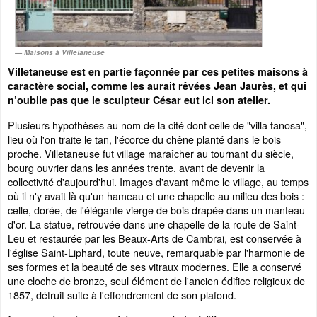
Maisons à Villetaneuse
Villetaneuse est en partie façonnée par ces petites maisons à
caractère social, comme les aurait rêvées Jean Jaurès, et qui
n’oublie pas que le sculpteur César eut ici son atelier.
Plusieurs hypothèses au nom de la cité dont celle de "villa tanosa",
lieu où l'on traite le tan, l'écorce du chêne planté dans le bois
proche. Villetaneuse fut village maraîcher au tournant du siècle,
bourg ouvrier dans les années trente, avant de devenir la
collectivité d'aujourd'hui. Images d'avant même le village, au temps
où il n'y avait là qu'un hameau et une chapelle au milieu des bois :
celle, dorée, de l'élégante vierge de bois drapée dans un manteau
d'or. La statue, retrouvée dans une chapelle de la route de Saint-
Leu et restaurée par les Beaux-Arts de Cambrai, est conservée à
l'église Saint-Liphard, toute neuve, remarquable par l'harmonie de
ses formes et la beauté de ses vitraux modernes. Elle a conservé
une cloche de bronze, seul élément de l'ancien édifice religieux de
1857, détruit suite à l'effondrement de son plafond.