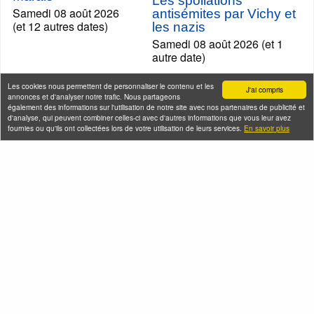
Les spoliations
Samedi 08 août 2026
antisémites par Vichy et
(et 12 autres dates)
les nazis
Samedi 08 août 2026 (et 1
autre date)
Les cookies nous permettent de personnaliser le contenu et les
J'ai compris
annonces et d'analyser notre trafic. Nous partageons
également des informations sur l'utilisation de notre site avec nos partenaires de publicité et
d'analyse, qui peuvent combiner celles-ci avec d'autres informations que vous leur avez
fournies ou qu'ils ont collectées lors de votre utilisation de leurs services.
En savoir plus
L'histoire du
Carnaval de Paris
en musique !
Gestapo et Résistance à
Samedi 08 août 2026
Paris
(et 1 autre date)
Samedi 08 août 2026 (et 8
autres dates)