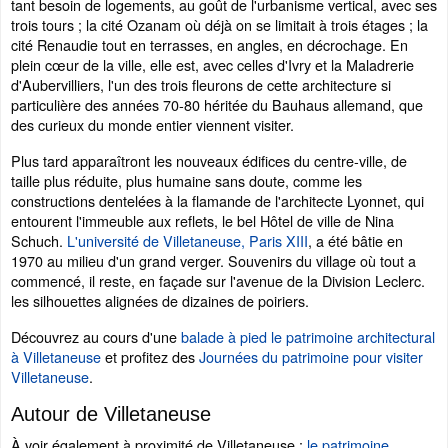
tant besoin de logements, au goût de l'urbanisme vertical, avec ses
trois tours ; la cité Ozanam où déjà on se limitait à trois étages ; la
cité Renaudie tout en terrasses, en angles, en décrochage. En
plein cœur de la ville, elle est, avec celles d'Ivry et la Maladrerie
d'Aubervilliers, l'un des trois fleurons de cette architecture si
particulière des années 70-80 héritée du Bauhaus allemand, que
des curieux du monde entier viennent visiter.
Plus tard apparaîtront les nouveaux édifices du centre-ville, de
taille plus réduite, plus humaine sans doute, comme les
constructions dentelées à la flamande de l'architecte Lyonnet, qui
entourent l'immeuble aux reflets, le bel Hôtel de ville de Nina
Schuch.
L'université de Villetaneuse, Paris XIII
, a été bâtie en
1970 au milieu d'un grand verger. Souvenirs du village où tout a
commencé, il reste, en façade sur l'avenue de la Division Leclerc.
les silhouettes alignées de dizaines de poiriers.
Découvrez au cours d'une
balade à pied le patrimoine architectural
à Villetaneuse
et profitez des
Journées du patrimoine pour visiter
Villetaneuse
.
Autour de Villetaneuse
À voir également à proximité de Villetaneuse :
le patrimoine