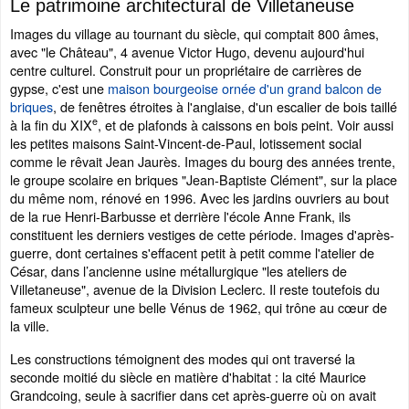
Le patrimoine architectural de Villetaneuse
Images du village au tournant du siècle, qui comptait 800 âmes,
avec "le Château", 4 avenue Victor Hugo, devenu aujourd'hui
centre culturel. Construit pour un propriétaire de carrières de
gypse, c'est une
maison bourgeoise ornée d'un grand balcon de
briques
, de fenêtres étroites à l'anglaise, d'un escalier de bois taillé
e
à la fin du XIX
, et de plafonds à caissons en bois peint. Voir aussi
les petites maisons Saint-Vincent-de-Paul, lotissement social
comme le rêvait Jean Jaurès. Images du bourg des années trente,
le groupe scolaire en briques "Jean-Baptiste Clément", sur la place
du même nom, rénové en 1996. Avec les jardins ouvriers au bout
de la rue Henri-Barbusse et derrière l'école Anne Frank, ils
constituent les derniers vestiges de cette période. Images d'après-
guerre, dont certaines s'effacent petit à petit comme l'atelier de
César, dans l’ancienne usine métallurgique "les ateliers de
Villetaneuse", avenue de la Division Leclerc. Il reste toutefois du
fameux sculpteur une belle Vénus de 1962, qui trône au cœur de
la ville.
Les constructions témoignent des modes qui ont traversé la
seconde moitié du siècle en matière d'habitat : la cité Maurice
Grandcoing, seule à sacrifier dans cet après-guerre où on avait