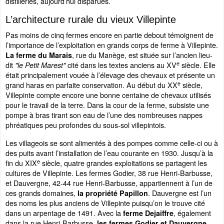
distilleries, aujourd’hui disparues.
L’architecture rurale du vieux Villepinte
Pas moins de cinq fermes encore en partie debout témoignent de
l’importance de l’exploitation en grands corps de ferme à Villepinte.
, rue du Manège, est située sur l’ancien lieu-
La ferme du Marais
e
dit
cité dans les textes anciens au XV
siècle. Elle
"le Petit Marest"
était principalement vouée à l’élevage des chevaux et présente un
e
grand haras en parfaite conservation. Au début du XX
siècle,
Villepinte compte encore une bonne centaine de chevaux utilisés
pour le travail de la terre. Dans la cour de la ferme, subsiste une
pompe à bras tirant son eau de l’une des nombreuses nappes
phréatiques peu profondes du sous-sol villepintois.
Les villageois se sont alimentés à des pompes comme celle-ci ou à
des puits avant l’installation de l’eau courante en 1930. Jusqu’à la
e
fin du XIX
siècle, quatre grandes exploitations se partagent les
cultures de Villepinte. Les fermes Godier, 38 rue Henri-Barbusse,
et Dauvergne, 42-44 rue Henri-Barbusse, appartiennent à l’un de
ces grands domaines,
. Dauvergne est l’un
la propriété Papillon
des noms les plus anciens de Villepinte puisqu’on le trouve cité
dans un arpentage de 1491. Avec la
, également
ferme Dejaiffre
dans la rue Henri-Barbusse,
les fermes Godier et Dauvergne