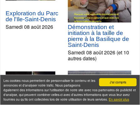
Exploration du Parc
de l'Ile-Saint-Denis
Samedi 08 août 2026
Démonstration et
initiation à la taille de
pierre à la Basilique de
Saint-Denis
Samedi 08 août 2026 (et 10
autres dates)
Les cookies nous permettent de personnaliser le contenu et les
J'ai compris
annonces et d'analyser notre trafic. Nous partageons
également des informations sur l'utilisation de notre site avec nos partenaires de publicité et
d'analyse, qui peuvent combiner celles-ci avec d'autres informations que vous leur avez
fournies ou qu'ils ont collectées lors de votre utilisation de leurs services.
En savoir plus
La Révolution
française dans le
Marais
Les spoliations