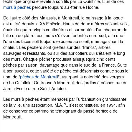
technique originale révélé à son fils par La Quintinie. L'un de ces
murs à pêches
perdure toujours au 4ter rue Hoche.
De l'autre côté des Malassis, à Montreuil, le palissage à la loque
e
est utilisé depuis le XVI
siècle. Hauts de deux mètres soixante-dix,
épais de quatre-vingts centimètres et surmontés d'un chaperon de
tuile ou de plâtre, ces murs s'élèvent orientés nord-sud, afin que
l'une des faces soit toujours exposée au soleil, emmagasinant la
chaleur. Les pêchers sont greffés sur des "francs", arbres
sauvages et résistants, ou sur des abricotiers qui s'étalent le long
des murs. Chaque pêcher produisait ainsi jusqu'à cinq cents
pêches par saison, davantage que dans le sud de la France. Suite
à son succès, cette variété de pêche est désormais connue sous le
nom de "
pêches de Montreuil
", usurpant la notoriété des vergers
de La Quintinie. On trouve à Montreuil des jardins à pêches rue du
Jardin-Ecole et rue Saint-Antoine.
Les murs à pêches étant menacés par l’urbanisation grandissante
de la ville, une association, M.A.P., s’est constituée, en 1994, afin
de conserver ce patrimoine témoignant du passé horticole de
Montreuil.