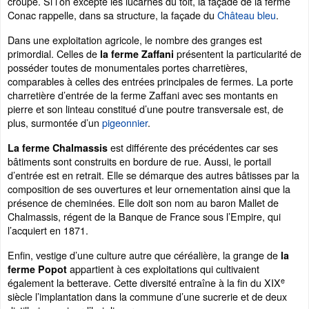
croupe. Si l’on excepte les lucarnes du toit, la façade de la ferme
Conac rappelle, dans sa structure, la façade du
Château bleu
.
Dans une exploitation agricole, le nombre des granges est
primordial. Celles de
présentent la particularité de
la ferme Zaffani
posséder toutes de monumentales portes charretières,
comparables à celles des entrées principales de fermes. La porte
charretière d’entrée de la ferme Zaffani avec ses montants en
pierre et son linteau constitué d’une poutre transversale est, de
plus, surmontée d’un
pigeonnier
.
est différente des précédentes car ses
La ferme Chalmassis
bâtiments sont construits en bordure de rue. Aussi, le portail
d’entrée est en retrait. Elle se démarque des autres bâtisses par la
composition de ses ouvertures et leur ornementation ainsi que la
présence de cheminées. Elle doit son nom au baron Mallet de
Chalmassis, régent de la Banque de France sous l’Empire, qui
l’acquiert en 1871.
Enfin, vestige d’une culture autre que céréalière, la grange de
la
appartient à ces exploitations qui cultivaient
ferme Popot
e
également la betterave. Cette diversité entraîne à la fin du XIX
siècle l’implantation dans la commune d’une sucrerie et de deux