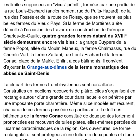
les limites supposées du "vicus" primitif, formées par une partie de
la rue Louis-Eschard (anciennement rue du Puits-Hazard), de la
rue des Fossés et de la route de Roissy, que se trouvent les plus
belles fermes du Vieux-Pays. Si la ferme de Mortières a été
démolie à l’occasion des travaux de construction de l’aéroport
e
Charles-de-Gaulle,
quatre grandes fermes datant du XVIII
: la grange Cuypers de la
siècle demeurent encore visibles
ferme Popot, allée du Moulin-Maheux, la ferme Chalmassis, rue du
Chemin-Vert, la ferme Zaffani, rue Louis-Eschard et la ferme
Conac, place de la Mairie. Enfin, à ces bâtiments, il convient
d’ajouter
la
Grange-aux-dîmes
de la ferme monastique des
.
abbés de Saint-Denis
La plupart des fermes tremblaysiennes sont céréalières.
Construites en moellons recouverts de plâtre, elles s'organisent en
rectangle autour d’une grande cour dans laquelle on pénètre par
une imposante porte charretière. Même si ce modèle est récurent,
chacune de ces fermes possède sa particularité. Le toit des
bâtiments de
constitué de deux pentes fortement
la ferme Conac
prononcées est recouvert de tuiles plates, elles-mêmes percées de
lucarnes caractéristiques de la région. Ces ouvertures, de forme
rectangulaire, sont protégées d’une toiture à deux pentes et d’une