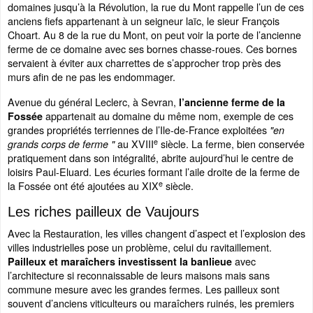
domaines jusqu’à la Révolution, la rue du Mont rappelle l’un de ces
anciens fiefs appartenant à un seigneur laïc, le sieur François
Choart. Au 8 de la rue du Mont, on peut voir la porte de l’ancienne
ferme de ce domaine avec ses bornes chasse-roues. Ces bornes
servaient à éviter aux charrettes de s’approcher trop près des
murs afin de ne pas les endommager.
Avenue du général Leclerc, à Sevran,
l’ancienne ferme de la
appartenait au domaine du même nom, exemple de ces
Fossée
grandes propriétés terriennes de l’Ile-de-France exploitées
"en
e
au XVIII
siècle. La ferme, bien conservée
grands corps de ferme "
pratiquement dans son intégralité, abrite aujourd’hui le centre de
loisirs Paul-Eluard. Les écuries formant l’aile droite de la ferme de
e
la Fossée ont été ajoutées au XIX
siècle.
Les riches pailleux de Vaujours
Avec la Restauration, les villes changent d’aspect et l’explosion des
villes industrielles pose un problème, celui du ravitaillement.
avec
Pailleux et maraîchers investissent la banlieue
l’architecture si reconnaissable de leurs maisons mais sans
commune mesure avec les grandes fermes. Les pailleux sont
souvent d’anciens viticulteurs ou maraîchers ruinés, les premiers