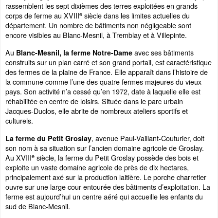
rassemblent les sept dixièmes des terres exploitées en grands
e
corps de ferme au XVIII
siècle dans les limites actuelles du
département. Un nombre de bâtiments non négligeable sont
encore visibles au Blanc-Mesnil, à Tremblay et à Villepinte.
Au
avec ses bâtiments
Blanc-Mesnil, la ferme Notre-Dame
construits sur un plan carré et son grand portail, est caractéristique
des fermes de la plaine de France. Elle apparaît dans l’histoire de
la commune comme l’une des quatre fermes majeures du vieux
pays. Son activité n’a cessé qu’en 1972, date à laquelle elle est
réhabilitée en centre de loisirs. Située dans le parc urbain
Jacques-Duclos, elle abrite de nombreux ateliers sportifs et
culturels.
, avenue Paul-Vaillant-Couturier, doit
La ferme du Petit Groslay
son nom à sa situation sur l’ancien domaine agricole de Groslay.
e
Au XVIII
siècle, la ferme du Petit Groslay possède des bois et
exploite un vaste domaine agricole de près de dix hectares,
principalement axé sur la production laitière. Le porche charretier
ouvre sur une large cour entourée des bâtiments d’exploitation. La
ferme est aujourd’hui un centre aéré qui accueille les enfants du
sud de Blanc-Mesnil.