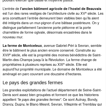
L’entrée de
l’ancien bâtiment agricole de l’hostel de Beauvais
e
est l’un des rares vestiges de l’architecture civile au XV
siècle. Les
arcs constituant l’entrée demeurent bien visibles bien qu’ils aient
été intégrés dans un mur-pignon d’une bâtisse postérieure. On y
distingue parfaitement l’ancienne porte piétonne et la porte
charretière de forme ogivale, désormais encastrées dans le
nouveau mur.
, avenue Gabriel-Péri à Sevran, semble
La ferme de Montceleux
être le bâtiment le plus ancien encore conservé. Construite au
e
XVII
siècle, elle est la propriété des moines bénédictins de Saint-
Martin-des-Champs jusqu’à la Révolution. La ferme change de
e
propriétaires à plusieurs reprises au XIX
siècle. Elle est
aujourd’hui propriété municipale. Le domaine de Montceleux a été
aménagé en parc couvrant une douzaine d’hectares.
Le pays des grandes fermes
Les grandes exploitations de l’actuel département de Seine-Saint-
Denis sont assez bien groupées et forment ce que les historiens
appellent
. Ce sont Aulnay, Bondy,
"le pays des grandes fermes"
Drancy, Dugny, le Blanc-Mesnil, Sevran, Villepinte et Tremblay qui