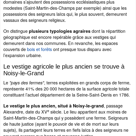
domaines s’ajoutent des possessions ecclésiastiques plus
modestes (Saint-Martin-des-Champs par exemple) ainsi que les
possessions des seigneurs laïcs qui, le plus souvent, demeurent
vassaux des seigneurs religieux.
On distingue
dont la répartition
plusieurs typologies agraires
géographique est encore repérable grâce aux vestiges qui
demeurent dans nos communes. En revanche, les espaces
couverts de
bois et forêts
ont presque tous disparu avec
l’expansion urbaine.
Le vestige agricole le plus ancien se trouve à
Noisy-le-Grand
Le
, terres exploitées en grands corps de ferme,
"pays des fermes"
représente 41% des 20 000 hectares de la surface agricole totale
constituant l’actuel département de la Seine-Saint-Denis en 1786.
, passage
Le vestige le plus ancien, situé à Noisy-le-grand
e
Alexandre, date du XV
siècle. Le lieu appartient aux moines de
Saint-Martin-des-Champs qui y possèdent une ferme. Seigneurs
de haute justice (ayant le pouvoir de vie et de mort sur leurs
sujets), ils partagent leurs terres en fiefs laïcs à des seigneurs ne
pouvant exercer que basse et moyenne justice.