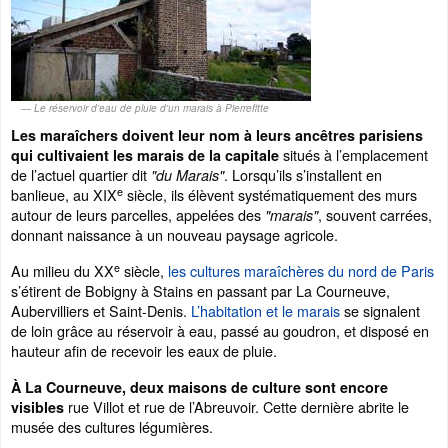
Le réservoir d'eau de pluie d'un marais à Pierrefitte
Les maraîchers doivent leur nom à leurs ancêtres parisiens
situés à l’emplacement
qui cultivaient les marais de la capitale
de l’actuel quartier dit
. Lorsqu’ils s’installent en
"du Marais"
e
banlieue, au XIX
siècle, ils élèvent systématiquement des murs
autour de leurs parcelles, appelées des
, souvent carrées,
"marais"
donnant naissance à un nouveau paysage agricole.
e
Au milieu du XX
siècle,
les cultures maraîchères du nord de Paris
s’étirent de Bobigny à Stains en passant par La Courneuve,
Aubervilliers et Saint-Denis.
L’habitation et le marais
se signalent
de loin grâce au réservoir à eau, passé au goudron, et disposé en
hauteur afin de recevoir les eaux de pluie.
À La Courneuve, deux maisons de culture sont encore
rue Villot et rue de l’Abreuvoir. Cette dernière abrite le
visibles
musée des cultures légumières.