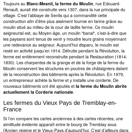
Toujours au
, rue Edouard-
Blanc-Mesnil, la ferme du Moulin
Renault, aurait été construite vers 1307, dans la rue principale du
village. C’est l’abbaye de Senlis qui a commandité cette
construction afin d’être plus aisément fournie en farine grâce au
moulin situé au milieu de la cour de ladite ferme. Ce moulin
seigneurial est, au Moyen-âge, un moulin "banal", c’est-à-dire que
les paysans sont tenus de venir y moudre leurs grains moyennant
une redevance au seigneur. Aujourd’hui disparu, le moulin est
resté en activité jusqu’en 1914. Détruite pendant la Révolution, la
ferme est entièrement reconstruite pendant la Restauration (1814-
1830). Les charpentes de la grange et de la forge de la ferme du
Moulin conservent les structures en poutres de châtaigniers datant
de la reconstruction des bâtiments après la Révolution. En 1979,
un entrepreneur achète la ferme et y installe une corderie. De
nouveaux bâtiments ont été ajoutés et
la ferme du Moulin abrite
.
actuellement la Corderie nationale
Les fermes du Vieux Pays de Tremblay-en-
France
Si l’on compare les cartes anciennes à des cartes récentes, une
similitude évidente apparaît entre le bourg de Tremblay sous
l’Ancien régime et le Vieux-Pays d’aujourd’hui. C’est d’ailleurs dans